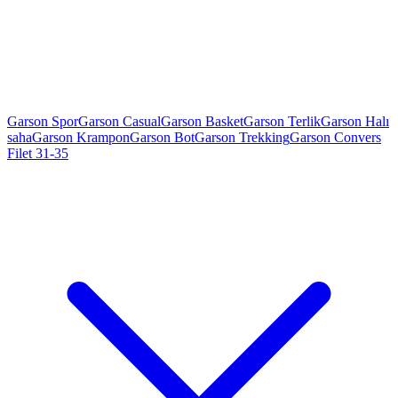
Garson Spor
Garson Casual
Garson Basket
Garson Terlik
Garson Halı
saha
Garson Krampon
Garson Bot
Garson Trekking
Garson Convers
Filet 31-35