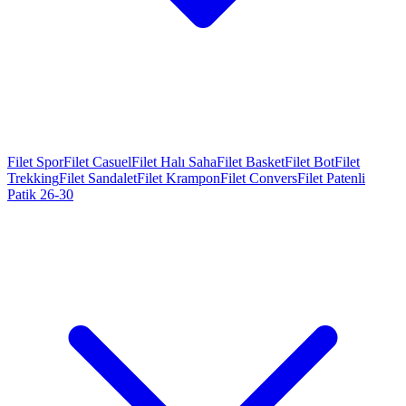
Filet Spor
Filet Casuel
Filet Halı Saha
Filet Basket
Filet Bot
Filet
Trekking
Filet Sandalet
Filet Krampon
Filet Convers
Filet Patenli
Patik 26-30