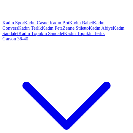
Kadın Spor
Kadın Casuel
Kadın Bot
Kadın Babet
Kadın
Convers
Kadın Terlik
Kadın Feta
Zenne Stiletto
Kadın Abiye
Kadın
Sandalet
Kadın Topuklu Sandalet
Kadın Topuklu Terlik
Garson 36-40