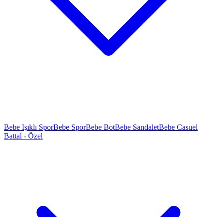
Bebe Işıklı Spor
Bebe Spor
Bebe Bot
Bebe Sandalet
Bebe Casuel
Battal - Özel