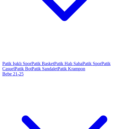
Patik Işıklı Spor
Patik Basket
Patik Halı Saha
Patik Spor
Patik
Casuel
Patik Bot
Patik Sandalet
Patik Krampon
Bebe 21-25