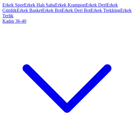
Erkek Spor
Erkek Halı Saha
Erkek Krampon
Erkek Deri
Erkek
Günlük
Erkek Basket
Erkek Bot
Erkek Deri Bot
Erkek Trekking
Erkek
Terlik
Kadın 36-40