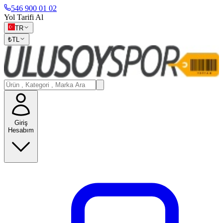
546 900 01 02
Yol Tarifi Al
TR
₺
TL
Giriş
Hesabım