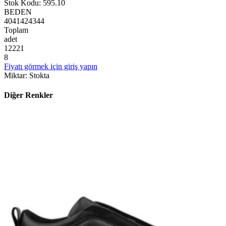
Stok Kodu
:
595.10
BEDEN
40
41
42
43
44
Toplam
adet
1
2
2
2
1
8
Fiyatı görmek için giriş yapın
Miktar
:
Stokta
Diğer Renkler