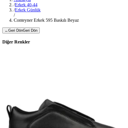
/
Erkek 40-44
/
Erkek Günlük
/
Conteyner Erkek 595 Baskılı Beyaz
←
Geri Dön
Geri Dön
Diğer Renkler