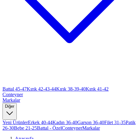
Battal 45-47
Kırık 42-43-44
Kırık 38-39-40
Kırık 41-42
Conteyner
Markalar
Diğer
Yeni Ürünler
Erkek 40-44
Kadın 36-40
Garson 36-40
Filet 31-35
Patik
26-30
Bebe 21-25
Battal - Özel
Conteyner
Markalar
Anasayfa