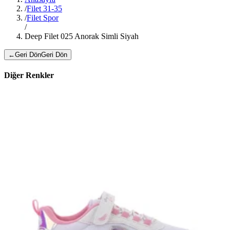
/
Filet 31-35
/
Filet Spor
/
Deep Filet 025 Anorak Simli Siyah
←
Geri Dön
Geri Dön
Diğer Renkler