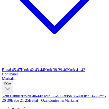
Battal 45-47
Kırık 42-43-44
Kırık 38-39-40
Kırık 41-42
Conteyner
Markalar
Diğer
Yeni Ürünler
Erkek 40-44
Kadın 36-40
Garson 36-40
Filet 31-35
Patik
26-30
Bebe 21-25
Battal - Özel
Conteyner
Markalar
Anasayfa