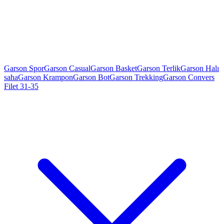
Garson Spor
Garson Casual
Garson Basket
Garson Terlik
Garson Halı
saha
Garson Krampon
Garson Bot
Garson Trekking
Garson Convers
Filet 31-35