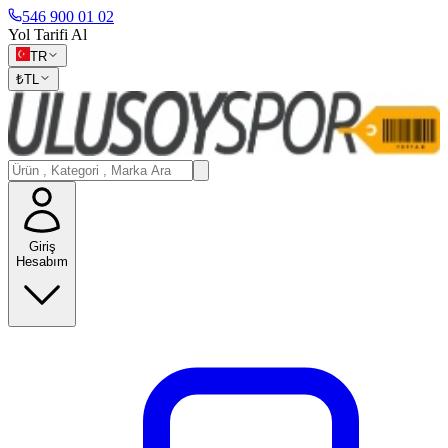
546 900 01 02
Yol Tarifi Al
TR
₺
TL
Giriş
Hesabım