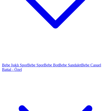
Bebe Işıklı Spor
Bebe Spor
Bebe Bot
Bebe Sandalet
Bebe Casuel
Battal - Özel