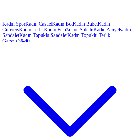
Kadın Spor
Kadın Casuel
Kadın Bot
Kadın Babet
Kadın
Convers
Kadın Terlik
Kadın Feta
Zenne Stiletto
Kadın Abiye
Kadın
Sandalet
Kadın Topuklu Sandalet
Kadın Topuklu Terlik
Garson 36-40