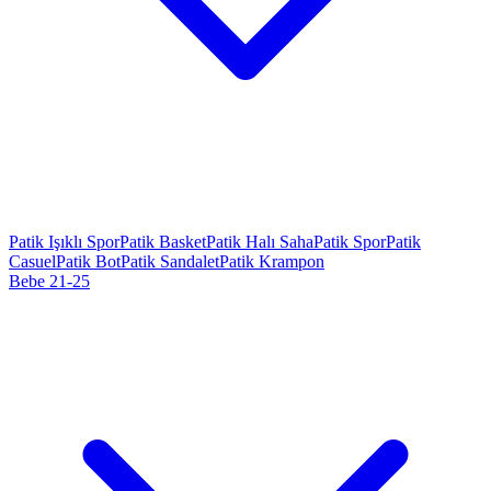
Patik Işıklı Spor
Patik Basket
Patik Halı Saha
Patik Spor
Patik
Casuel
Patik Bot
Patik Sandalet
Patik Krampon
Bebe 21-25