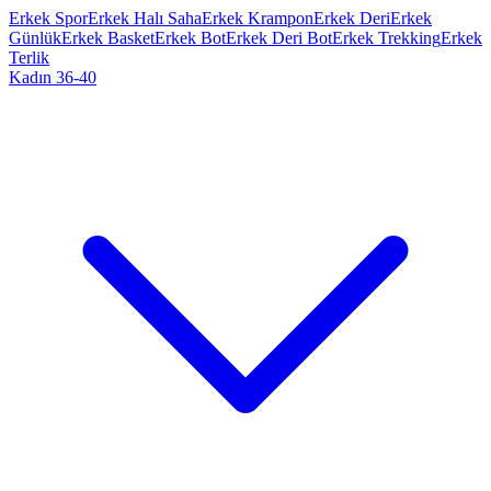
Erkek Spor
Erkek Halı Saha
Erkek Krampon
Erkek Deri
Erkek
Günlük
Erkek Basket
Erkek Bot
Erkek Deri Bot
Erkek Trekking
Erkek
Terlik
Kadın 36-40