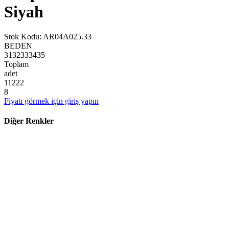
Siyah
Stok Kodu
:
AR04A025.33
BEDEN
31
32
33
34
35
Toplam
adet
1
1
2
2
2
8
Fiyatı görmek için giriş yapın
Diğer Renkler