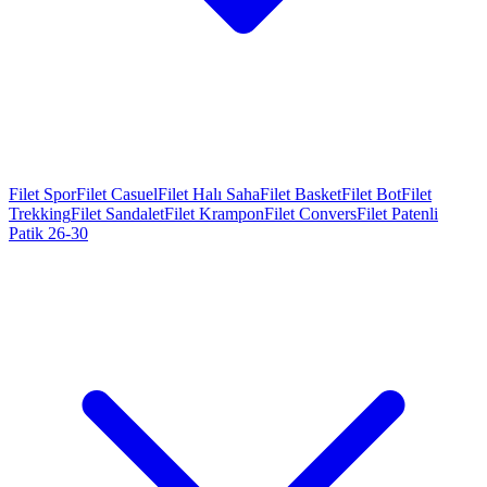
Filet Spor
Filet Casuel
Filet Halı Saha
Filet Basket
Filet Bot
Filet
Trekking
Filet Sandalet
Filet Krampon
Filet Convers
Filet Patenli
Patik 26-30