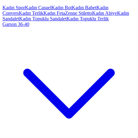
Kadın Spor
Kadın Casuel
Kadın Bot
Kadın Babet
Kadın
Convers
Kadın Terlik
Kadın Feta
Zenne Stiletto
Kadın Abiye
Kadın
Sandalet
Kadın Topuklu Sandalet
Kadın Topuklu Terlik
Garson 36-40