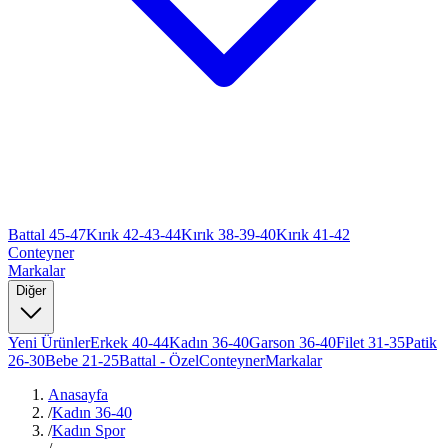
Battal 45-47
Kırık 42-43-44
Kırık 38-39-40
Kırık 41-42
Conteyner
Markalar
Diğer
Yeni Ürünler
Erkek 40-44
Kadın 36-40
Garson 36-40
Filet 31-35
Patik
26-30
Bebe 21-25
Battal - Özel
Conteyner
Markalar
Anasayfa
/
Kadın 36-40
/
Kadın Spor