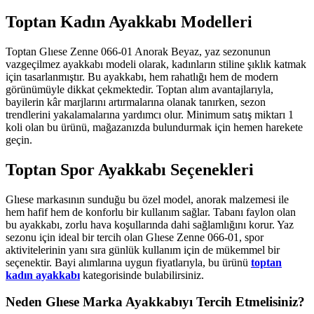
Toptan Kadın Ayakkabı Modelleri
Toptan Glıese Zenne 066-01 Anorak Beyaz, yaz sezonunun
vazgeçilmez ayakkabı modeli olarak, kadınların stiline şıklık katmak
için tasarlanmıştır. Bu ayakkabı, hem rahatlığı hem de modern
görünümüyle dikkat çekmektedir. Toptan alım avantajlarıyla,
bayilerin kâr marjlarını artırmalarına olanak tanırken, sezon
trendlerini yakalamalarına yardımcı olur. Minimum satış miktarı 1
koli olan bu ürünü, mağazanızda bulundurmak için hemen harekete
geçin.
Toptan Spor Ayakkabı Seçenekleri
Glıese markasının sunduğu bu özel model, anorak malzemesi ile
hem hafif hem de konforlu bir kullanım sağlar. Tabanı faylon olan
bu ayakkabı, zorlu hava koşullarında dahi sağlamlığını korur. Yaz
sezonu için ideal bir tercih olan Glıese Zenne 066-01, spor
aktivitelerinin yanı sıra günlük kullanım için de mükemmel bir
seçenektir. Bayi alımlarına uygun fiyatlarıyla, bu ürünü
toptan
kadın ayakkabı
kategorisinde bulabilirsiniz.
Neden Glıese Marka Ayakkabıyı Tercih Etmelisiniz?