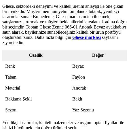
Glıese, sektördeki deneyimi ve kaliteli üretim anlayışı ile öne çıkan
bir markadır. Müşteri memnuniyetini ön planda tutarak, yenilikçi
tasarımlar sunar. Bu nedenle, Glıese markasını tercih etmek,
satışlarınızı artırmak ve müşteri beklentilerini karşılamak adına doğru
bir seçimdir. Toptan Glıese Zenne 066-01 Anorak Beyaz ayakkabıyı
satın alarak, bayilerinize sunabileceğiniz kaliteli bir ürün portföyü
oluşturabilirsiniz. Daha fazla bilgi için
Glıese markası
sayfasını
ziyaret edin.
Özellik
Değer
Renk
Beyaz
Taban
Faylon
Material
Anorak
Bağlama Şekli
Bağlı
Sezon
Yaz Sezonu
Yenilikçi tasarımlar, kaliteli malzemeler ve uygun toptan fiyatları ile
işinizi büyütmek için doğru ürünleri seçin.