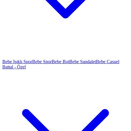
Bebe Işıklı Spor
Bebe Spor
Bebe Bot
Bebe Sandalet
Bebe Casuel
Battal - Özel