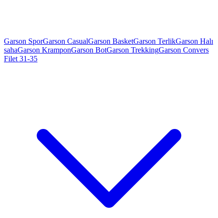
Garson Spor
Garson Casual
Garson Basket
Garson Terlik
Garson Halı
saha
Garson Krampon
Garson Bot
Garson Trekking
Garson Convers
Filet 31-35