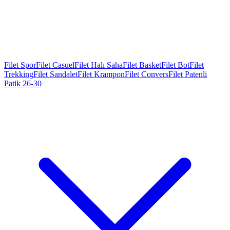
Filet Spor
Filet Casuel
Filet Halı Saha
Filet Basket
Filet Bot
Filet
Trekking
Filet Sandalet
Filet Krampon
Filet Convers
Filet Patenli
Patik 26-30