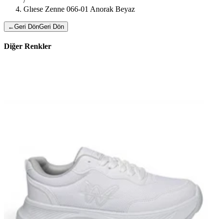
/
Glıese Zenne 066-01 Anorak Beyaz
←
Geri Dön
Geri Dön
Diğer Renkler