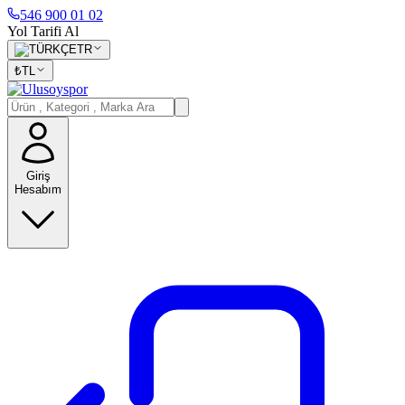
546 900 01 02
Yol Tarifi Al
TR
₺
TL
Giriş
Hesabım