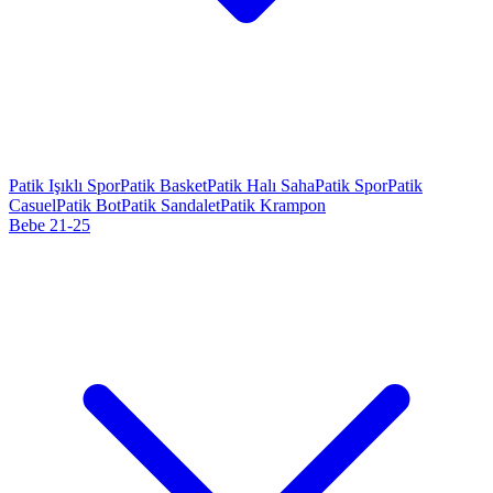
Patik Işıklı Spor
Patik Basket
Patik Halı Saha
Patik Spor
Patik
Casuel
Patik Bot
Patik Sandalet
Patik Krampon
Bebe 21-25