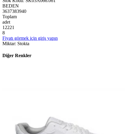
Stok Kodu
:
SK03A066.061
BEDEN
36
37
38
39
40
Toplam
adet
1
2
2
2
1
8
Fiyatı görmek için giriş yapın
Miktar
:
Stokta
Diğer Renkler