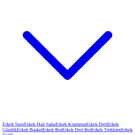
Erkek Spor
Erkek Halı Saha
Erkek Krampon
Erkek Deri
Erkek
Günlük
Erkek Basket
Erkek Bot
Erkek Deri Bot
Erkek Trekking
Erkek