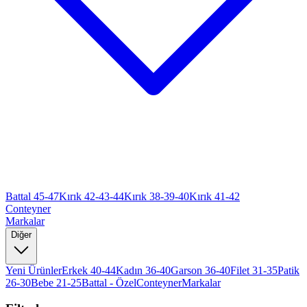
Battal 45-47
Kırık 42-43-44
Kırık 38-39-40
Kırık 41-42
Conteyner
Markalar
Diğer
Yeni Ürünler
Erkek 40-44
Kadın 36-40
Garson 36-40
Filet 31-35
Patik
26-30
Bebe 21-25
Battal - Özel
Conteyner
Markalar