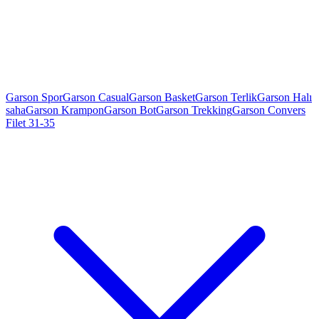
Garson Spor
Garson Casual
Garson Basket
Garson Terlik
Garson Halı
saha
Garson Krampon
Garson Bot
Garson Trekking
Garson Convers
Filet 31-35