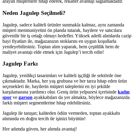
arayan müşterilere hitap ederek, rekabet avantajı sağlamaktadır.
Neden Jagulep Seçilmeli?
Jagulep, sadece kaliteli ürünler sunmakla kalmaz, aynı zamanda
müşteri memnuniyetini ön planda tutarak, bayilere ve satıcılara
güvenilir bir iş ortağı olmayı hedefler. Yüksek adetli alımlarda cazip
bayi fiyatları ile, mağazanızın stoklarını en uygun koşullarla
yenileyebilirsiniz. Toptan alım yaparak, hem çeşitlilik hem de
maliyet avantajı elde etmek için Jagulep’i tercih edin!
Jagulep Farkı
Jagulep, yenilikçi tasarımları ve kaliteli işçiliği ile sektörde öne
çıkmaktadır. Marka, her yaş grubuna ve her tarza hitap eden ürün
seçenekleri ile, bayilerin müşteri taleplerini en iyi şekilde
karşılamasına yardımcı olur. Geniş ürün yelpazesi içerisinde
kadın
spor
ve
garson
ayakkabıları da yer almakta, böylece mağazanızda
farklı müşteri segmentlerine hitap edebilirsiniz.
Jagulep ile tanışın; kaliteden ödün vermeden, toptan ayakkabı
alımında en doğru tercih ile işinizi büyütün!
Her adımda güven, her alımda avantaj!