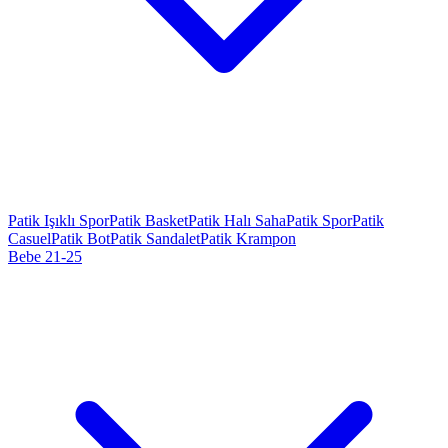
Patik Işıklı Spor
Patik Basket
Patik Halı Saha
Patik Spor
Patik
Casuel
Patik Bot
Patik Sandalet
Patik Krampon
Bebe 21-25