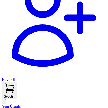
Kayıt Ol
Sepetim
Yeni Ürünler