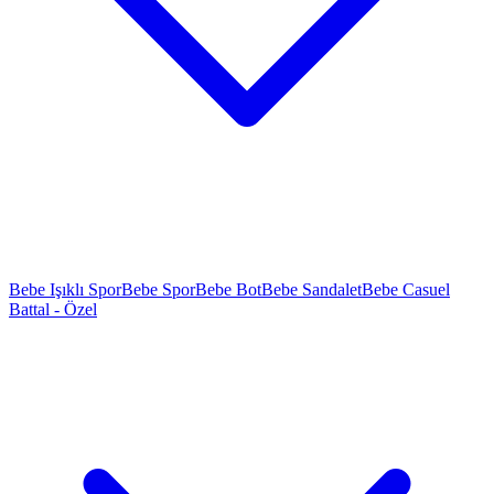
Bebe Işıklı Spor
Bebe Spor
Bebe Bot
Bebe Sandalet
Bebe Casuel
Battal - Özel