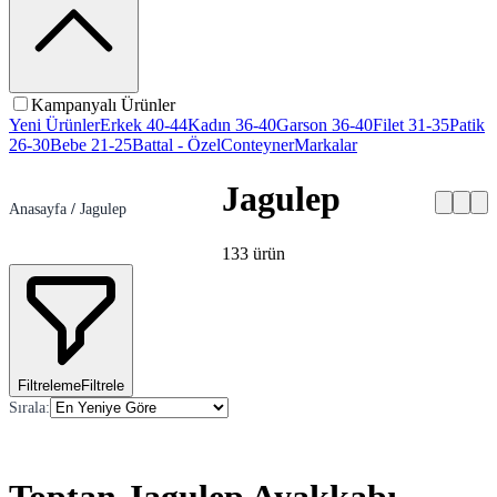
Kampanyalı Ürünler
Yeni Ürünler
Erkek 40-44
Kadın 36-40
Garson 36-40
Filet 31-35
Patik
26-30
Bebe 21-25
Battal - Özel
Conteyner
Markalar
Jagulep
Anasayfa
/
Jagulep
133
ürün
Filtreleme
Filtrele
Sırala
: