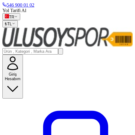
546 900 01 02
Yol Tarifi Al
TR
₺
TL
Giriş
Hesabım