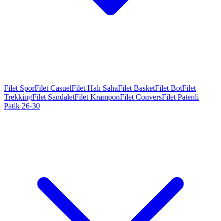
Filet Spor
Filet Casuel
Filet Halı Saha
Filet Basket
Filet Bot
Filet
Trekking
Filet Sandalet
Filet Krampon
Filet Convers
Filet Patenli
Patik 26-30