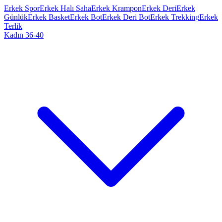
Erkek Spor
Erkek Halı Saha
Erkek Krampon
Erkek Deri
Erkek
Günlük
Erkek Basket
Erkek Bot
Erkek Deri Bot
Erkek Trekking
Erkek
Terlik
Kadın 36-40