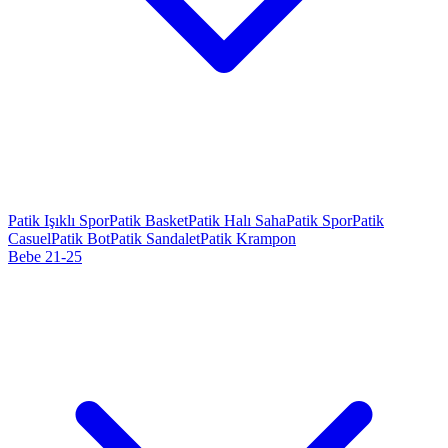
Patik Işıklı Spor
Patik Basket
Patik Halı Saha
Patik Spor
Patik
Casuel
Patik Bot
Patik Sandalet
Patik Krampon
Bebe 21-25