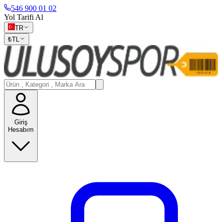
546 900 01 02
Yol Tarifi Al
TR
₺
TL
Giriş
Hesabım