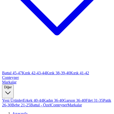
Battal 45-47
Kırık 42-43-44
Kırık 38-39-40
Kırık 41-42
Conteyner
Markalar
Diğer
Yeni Ürünler
Erkek 40-44
Kadın 36-40
Garson 36-40
Filet 31-35
Patik
26-30
Bebe 21-25
Battal - Özel
Conteyner
Markalar
Anasayfa