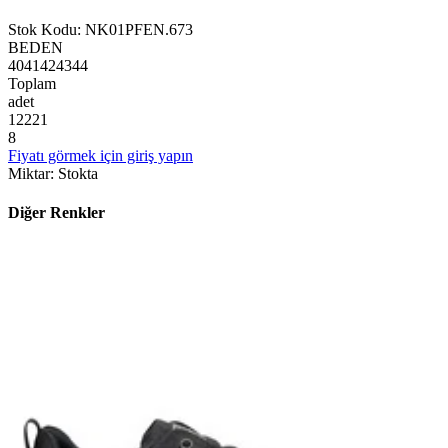
Stok Kodu
:
NK01PFEN.673
BEDEN
40
41
42
43
44
Toplam
adet
1
2
2
2
1
8
Fiyatı görmek için giriş yapın
Miktar
:
Stokta
Diğer Renkler