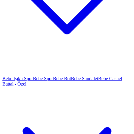
Bebe Işıklı Spor
Bebe Spor
Bebe Bot
Bebe Sandalet
Bebe Casuel
Battal - Özel