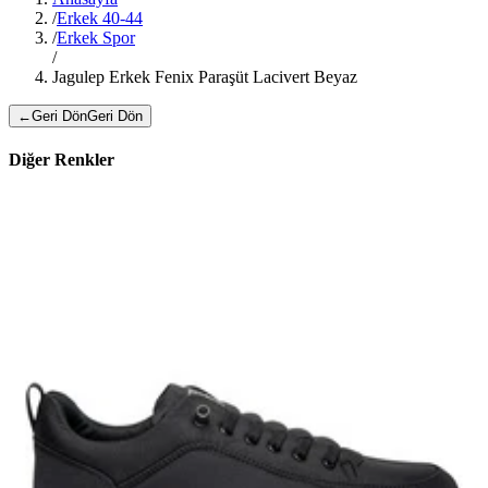
/
Erkek 40-44
/
Erkek Spor
/
Jagulep Erkek Fenix Paraşüt Lacivert Beyaz
←
Geri Dön
Geri Dön
Diğer Renkler