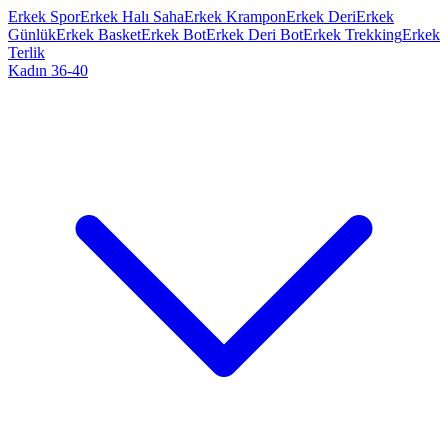
Erkek Spor
Erkek Halı Saha
Erkek Krampon
Erkek Deri
Erkek
Günlük
Erkek Basket
Erkek Bot
Erkek Deri Bot
Erkek Trekking
Erkek
Terlik
Kadın 36-40