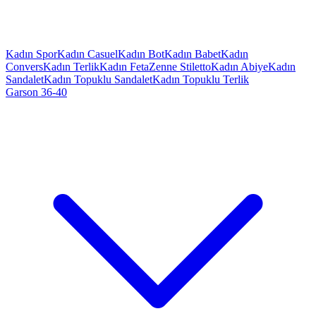
Kadın Spor
Kadın Casuel
Kadın Bot
Kadın Babet
Kadın
Convers
Kadın Terlik
Kadın Feta
Zenne Stiletto
Kadın Abiye
Kadın
Sandalet
Kadın Topuklu Sandalet
Kadın Topuklu Terlik
Garson 36-40