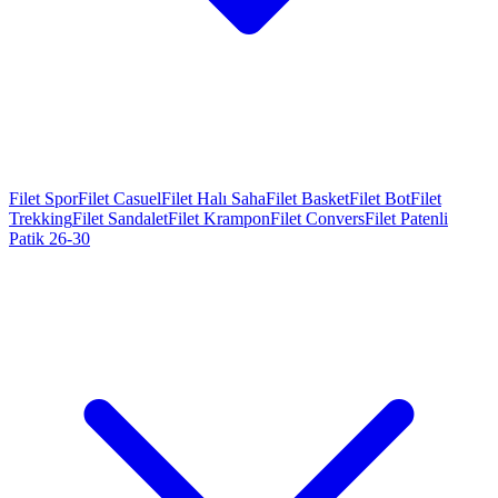
Filet Spor
Filet Casuel
Filet Halı Saha
Filet Basket
Filet Bot
Filet
Trekking
Filet Sandalet
Filet Krampon
Filet Convers
Filet Patenli
Patik 26-30