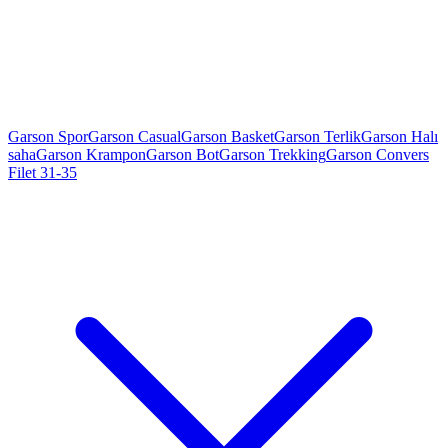
Garson Spor
Garson Casual
Garson Basket
Garson Terlik
Garson Halı
saha
Garson Krampon
Garson Bot
Garson Trekking
Garson Convers
Filet 31-35