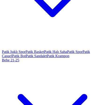
Patik Işıklı Spor
Patik Basket
Patik Halı Saha
Patik Spor
Patik
Casuel
Patik Bot
Patik Sandalet
Patik Krampon
Bebe 21-25