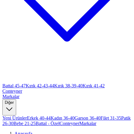
Battal 45-47
Kırık 42-43-44
Kırık 38-39-40
Kırık 41-42
Conteyner
Markalar
Diğer
Yeni Ürünler
Erkek 40-44
Kadın 36-40
Garson 36-40
Filet 31-35
Patik
26-30
Bebe 21-25
Battal - Özel
Conteyner
Markalar
Anasayfa