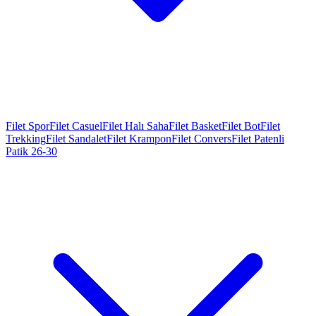
Filet Spor
Filet Casuel
Filet Halı Saha
Filet Basket
Filet Bot
Filet
Trekking
Filet Sandalet
Filet Krampon
Filet Convers
Filet Patenli
Patik 26-30