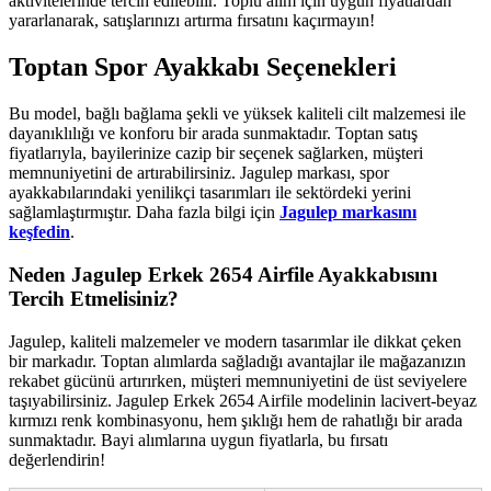
aktivitelerinde tercih edilebilir. Toplu alım için uygun fiyatlardan
yararlanarak, satışlarınızı artırma fırsatını kaçırmayın!
Toptan Spor Ayakkabı Seçenekleri
Bu model, bağlı bağlama şekli ve yüksek kaliteli cilt malzemesi ile
dayanıklılığı ve konforu bir arada sunmaktadır. Toptan satış
fiyatlarıyla, bayilerinize cazip bir seçenek sağlarken, müşteri
memnuniyetini de artırabilirsiniz. Jagulep markası, spor
ayakkabılarındaki yenilikçi tasarımları ile sektördeki yerini
sağlamlaştırmıştır. Daha fazla bilgi için
Jagulep markasını
keşfedin
.
Neden Jagulep Erkek 2654 Airfile Ayakkabısını
Tercih Etmelisiniz?
Jagulep, kaliteli malzemeler ve modern tasarımlar ile dikkat çeken
bir markadır. Toptan alımlarda sağladığı avantajlar ile mağazanızın
rekabet gücünü artırırken, müşteri memnuniyetini de üst seviyelere
taşıyabilirsiniz. Jagulep Erkek 2654 Airfile modelinin lacivert-beyaz
kırmızı renk kombinasyonu, hem şıklığı hem de rahatlığı bir arada
sunmaktadır. Bayi alımlarına uygun fiyatlarla, bu fırsatı
değerlendirin!