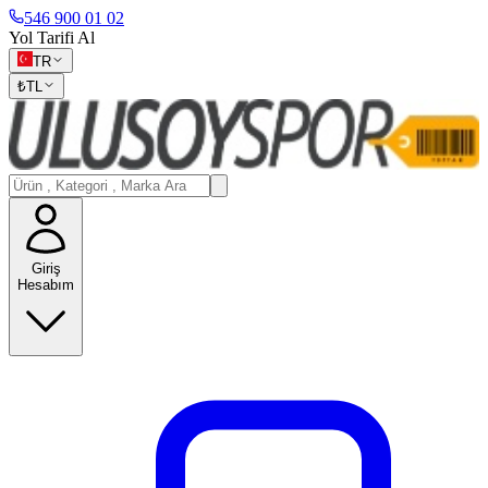
546 900 01 02
Yol Tarifi Al
TR
₺
TL
Giriş
Hesabım