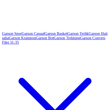
Garson Spor
Garson Casual
Garson Basket
Garson Terlik
Garson Halı
saha
Garson Krampon
Garson Bot
Garson Trekking
Garson Convers
Filet 31-35