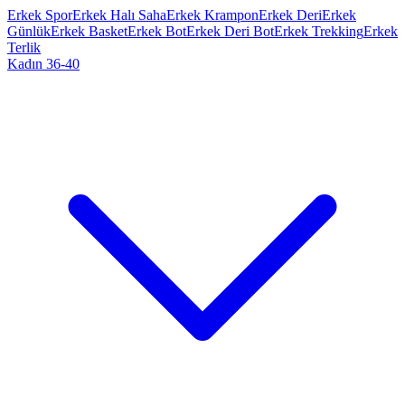
Erkek Spor
Erkek Halı Saha
Erkek Krampon
Erkek Deri
Erkek
Günlük
Erkek Basket
Erkek Bot
Erkek Deri Bot
Erkek Trekking
Erkek
Terlik
Kadın 36-40