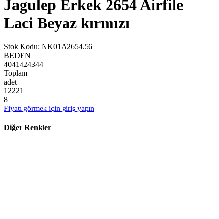
Jagulep Erkek 2654 Airfile
Laci Beyaz kırmızı
Stok Kodu
:
NK01A2654.56
BEDEN
40
41
42
43
44
Toplam
adet
1
2
2
2
1
8
Fiyatı görmek için giriş yapın
Diğer Renkler