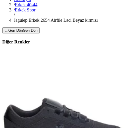
/
Erkek 40-44
/
Erkek Spor
/
Jagulep Erkek 2654 Airfile Laci Beyaz kırmızı
←
Geri Dön
Geri Dön
Diğer Renkler