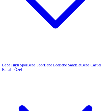
Bebe Işıklı Spor
Bebe Spor
Bebe Bot
Bebe Sandalet
Bebe Casuel
Battal - Özel