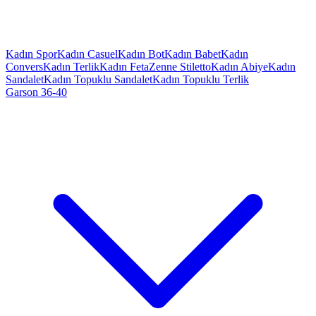
Kadın Spor
Kadın Casuel
Kadın Bot
Kadın Babet
Kadın
Convers
Kadın Terlik
Kadın Feta
Zenne Stiletto
Kadın Abiye
Kadın
Sandalet
Kadın Topuklu Sandalet
Kadın Topuklu Terlik
Garson 36-40