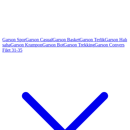
Garson Spor
Garson Casual
Garson Basket
Garson Terlik
Garson Halı
saha
Garson Krampon
Garson Bot
Garson Trekking
Garson Convers
Filet 31-35