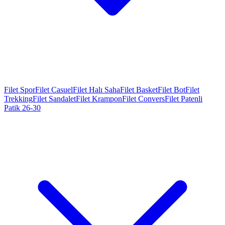
Filet Spor
Filet Casuel
Filet Halı Saha
Filet Basket
Filet Bot
Filet
Trekking
Filet Sandalet
Filet Krampon
Filet Convers
Filet Patenli
Patik 26-30