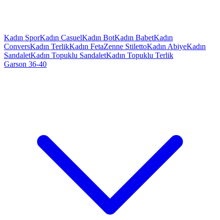
Kadın Spor
Kadın Casuel
Kadın Bot
Kadın Babet
Kadın
Convers
Kadın Terlik
Kadın Feta
Zenne Stiletto
Kadın Abiye
Kadın
Sandalet
Kadın Topuklu Sandalet
Kadın Topuklu Terlik
Garson 36-40