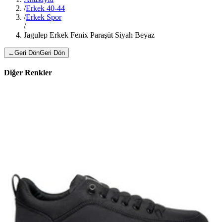
/
Erkek 40-44
/
Erkek Spor
/
Jagulep Erkek Fenix Paraşüt Siyah Beyaz
←
Geri Dön
Geri Dön
Diğer Renkler