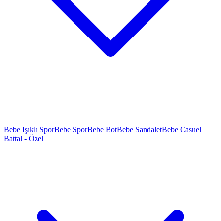
Bebe Işıklı Spor
Bebe Spor
Bebe Bot
Bebe Sandalet
Bebe Casuel
Battal - Özel