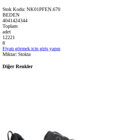
Stok Kodu
:
NK01PFEN.670
BEDEN
40
41
42
43
44
Toplam
adet
1
2
2
2
1
8
Fiyatı görmek için giriş yapın
Miktar
:
Stokta
Diğer Renkler