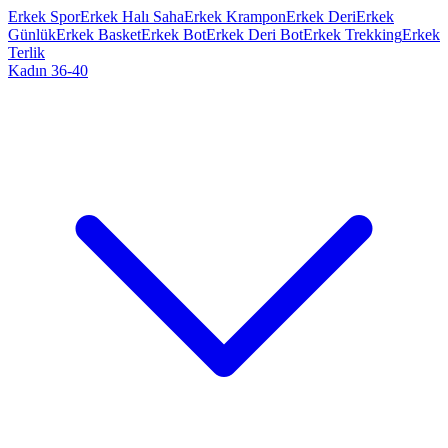
Erkek Spor
Erkek Halı Saha
Erkek Krampon
Erkek Deri
Erkek
Günlük
Erkek Basket
Erkek Bot
Erkek Deri Bot
Erkek Trekking
Erkek
Terlik
Kadın 36-40