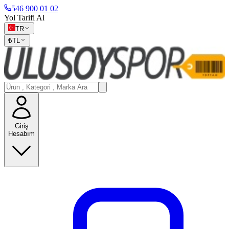
546 900 01 02
Yol Tarifi Al
TR
₺
TL
Giriş
Hesabım