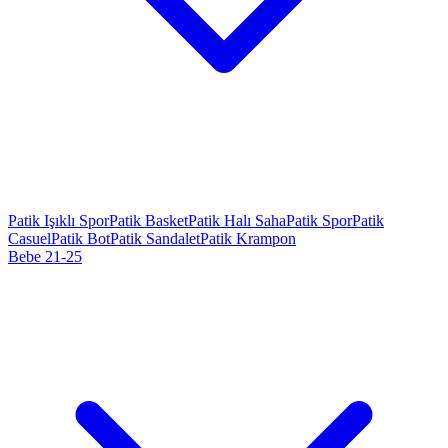
Patik Işıklı Spor
Patik Basket
Patik Halı Saha
Patik Spor
Patik
Casuel
Patik Bot
Patik Sandalet
Patik Krampon
Bebe 21-25