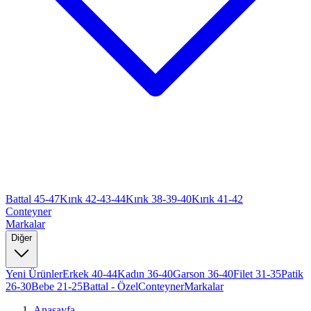
Battal 45-47
Kırık 42-43-44
Kırık 38-39-40
Kırık 41-42
Conteyner
Markalar
Diğer
Yeni Ürünler
Erkek 40-44
Kadın 36-40
Garson 36-40
Filet 31-35
Patik
26-30
Bebe 21-25
Battal - Özel
Conteyner
Markalar
Anasayfa