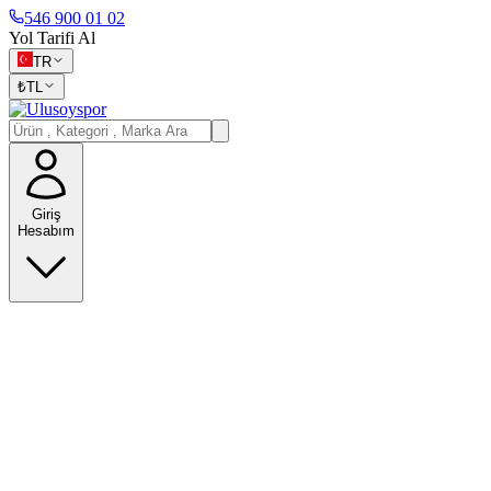
546 900 01 02
Yol Tarifi Al
TR
₺
TL
Giriş
Hesabım