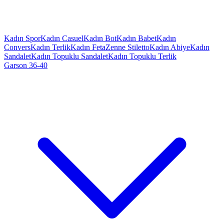
Kadın Spor
Kadın Casuel
Kadın Bot
Kadın Babet
Kadın
Convers
Kadın Terlik
Kadın Feta
Zenne Stiletto
Kadın Abiye
Kadın
Sandalet
Kadın Topuklu Sandalet
Kadın Topuklu Terlik
Garson 36-40