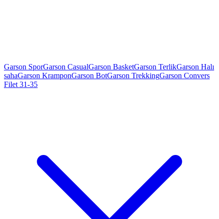
Garson Spor
Garson Casual
Garson Basket
Garson Terlik
Garson Halı
saha
Garson Krampon
Garson Bot
Garson Trekking
Garson Convers
Filet 31-35