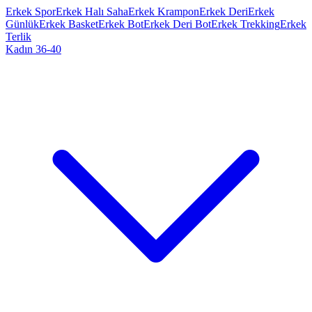
Erkek Spor
Erkek Halı Saha
Erkek Krampon
Erkek Deri
Erkek
Günlük
Erkek Basket
Erkek Bot
Erkek Deri Bot
Erkek Trekking
Erkek
Terlik
Kadın 36-40