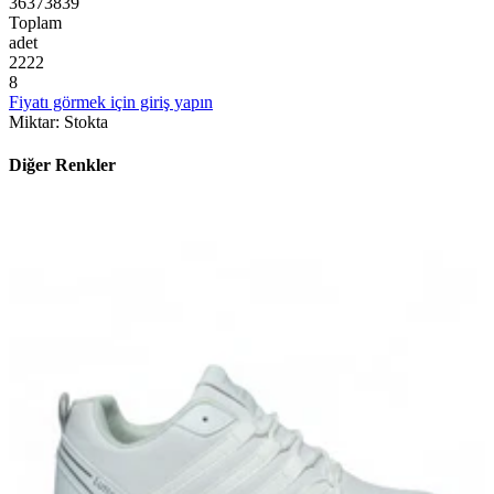
36
37
38
39
Toplam
adet
2
2
2
2
8
Fiyatı görmek için giriş yapın
Miktar
:
Stokta
Diğer Renkler