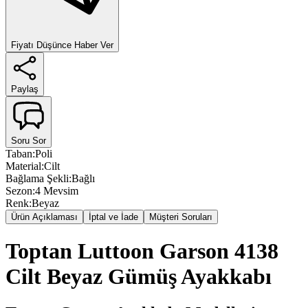
Fiyatı Düşünce Haber Ver
Paylaş
Soru Sor
Taban
:
Poli
Material
:
Cilt
Bağlama Şekli
:
Bağlı
Sezon
:
4 Mevsim
Renk
:
Beyaz
Ürün Açıklaması
İptal ve İade
Müşteri Soruları
Toptan Luttoon Garson 4138
Cilt Beyaz Gümüş Ayakkabı