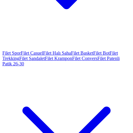
Filet Spor
Filet Casuel
Filet Halı Saha
Filet Basket
Filet Bot
Filet
Trekking
Filet Sandalet
Filet Krampon
Filet Convers
Filet Patenli
Patik 26-30