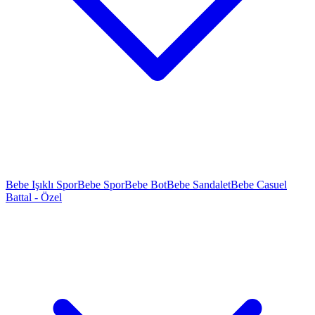
Bebe Işıklı Spor
Bebe Spor
Bebe Bot
Bebe Sandalet
Bebe Casuel
Battal - Özel