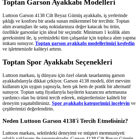
Toptan Garson Ayakkabı Modelleri
Luttoon Garson 4138 Cilt Beyaz Gümüş ayakkabı, iş yerlerinde
şıklığı ve konforu bir arada sunan mükemmel bir tercihtir. Toptan
alım avantajları ile satış noktalarınıza değer katacak bu ürün,
özellikle garsonlar için ideal bir seçimdir. Minimum 1 kolilik alım
gereksinimi ile, iş yerinizdeki tüm çalışanlar için topluca alım yapma
imkanı sunuyor.
Toptan garson ayakkabı modellerimizi keşfedin
ve işletmenizde kaliteyi artırın.
Toptan Spor Ayakkabı Seçenekleri
Luttoon markası, iş dünyası için özel olarak tasarlanmış garson
ayakkabılarıyla dikkat çekiyor. Garson 4138 modeli, dört mevsim
kullanım için uygun yapısıyla, hem şık hem de pratik bir alternatif
sunuyor. Toptan satış fiyatlarıyla bayilerin kazancını artırmasına
yardımcı olan bu ürünü tercih ederek, müşterilerinize kaliteli bir
deneyim yaşatabilirsiniz.
Spor ayakkabı kategorimizi inceleyin
ve
çeşitlerimizi değerlendirin.
Neden Luttoon Garson 4138'i Tercih Etmelisiniz?
Luttoon markası, sektördeki deneyimi ve müşteri memnuniyeti
odaklı yaklaşımı ile tanınmaktadır. Garson 4138 Cilt Beyaz Gümüş