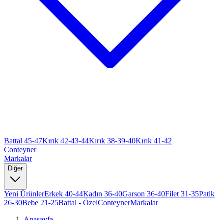
Battal 45-47
Kırık 42-43-44
Kırık 38-39-40
Kırık 41-42
Conteyner
Markalar
Diğer
Yeni Ürünler
Erkek 40-44
Kadın 36-40
Garson 36-40
Filet 31-35
Patik
26-30
Bebe 21-25
Battal - Özel
Conteyner
Markalar
Anasayfa