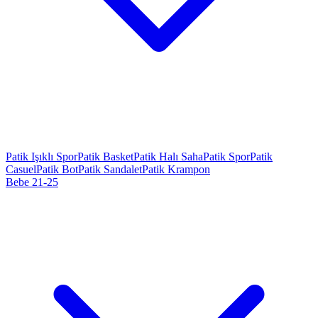
Patik Işıklı Spor
Patik Basket
Patik Halı Saha
Patik Spor
Patik
Casuel
Patik Bot
Patik Sandalet
Patik Krampon
Bebe 21-25