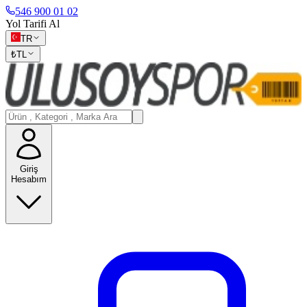
546 900 01 02
Yol Tarifi Al
TR
₺
TL
Giriş
Hesabım