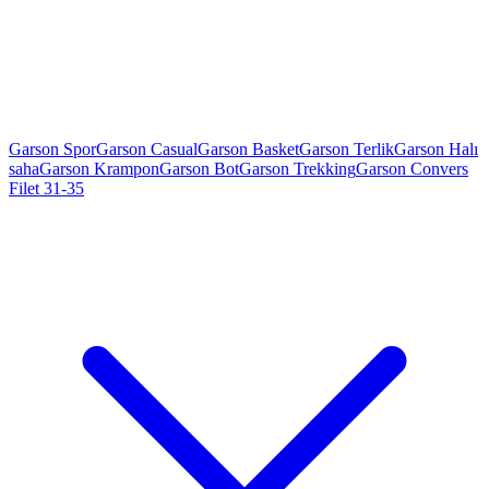
Garson Spor
Garson Casual
Garson Basket
Garson Terlik
Garson Halı
saha
Garson Krampon
Garson Bot
Garson Trekking
Garson Convers
Filet 31-35