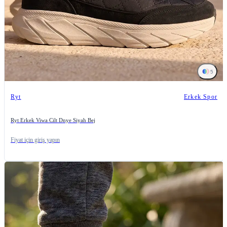
5
Ryt
Erkek Spor
Ryt Erkek Viwa Cilt Dnye Siyah Bej
Fiyat için giriş yapın