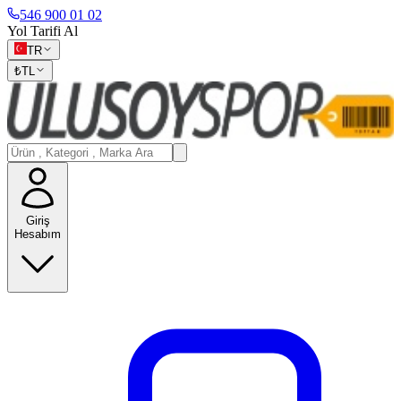
546 900 01 02
Yol Tarifi Al
TR
₺
TL
Giriş
Hesabım