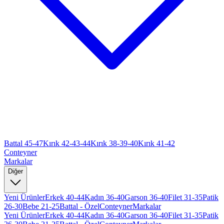
Battal 45-47
Kırık 42-43-44
Kırık 38-39-40
Kırık 41-42
Conteyner
Markalar
Diğer
Yeni Ürünler
Erkek 40-44
Kadın 36-40
Garson 36-40
Filet 31-35
Patik
26-30
Bebe 21-25
Battal - Özel
Conteyner
Markalar
Yeni Ürünler
Erkek 40-44
Kadın 36-40
Garson 36-40
Filet 31-35
Patik