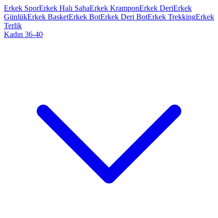
Erkek Spor
Erkek Halı Saha
Erkek Krampon
Erkek Deri
Erkek
Günlük
Erkek Basket
Erkek Bot
Erkek Deri Bot
Erkek Trekking
Erkek
Terlik
Kadın 36-40