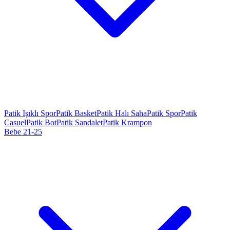
Patik Işıklı Spor
Patik Basket
Patik Halı Saha
Patik Spor
Patik
Casuel
Patik Bot
Patik Sandalet
Patik Krampon
Bebe 21-25