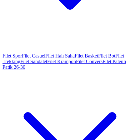
Filet Spor
Filet Casuel
Filet Halı Saha
Filet Basket
Filet Bot
Filet
Trekking
Filet Sandalet
Filet Krampon
Filet Convers
Filet Patenli
Patik 26-30