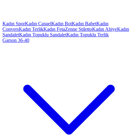
Kadın Spor
Kadın Casuel
Kadın Bot
Kadın Babet
Kadın
Convers
Kadın Terlik
Kadın Feta
Zenne Stiletto
Kadın Abiye
Kadın
Sandalet
Kadın Topuklu Sandalet
Kadın Topuklu Terlik
Garson 36-40