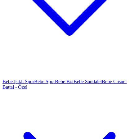
Bebe Işıklı Spor
Bebe Spor
Bebe Bot
Bebe Sandalet
Bebe Casuel
Battal - Özel