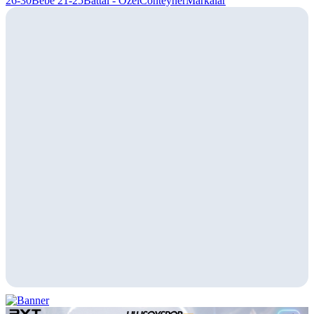
26-30
Bebe 21-25
Battal - Özel
Conteyner
Markalar