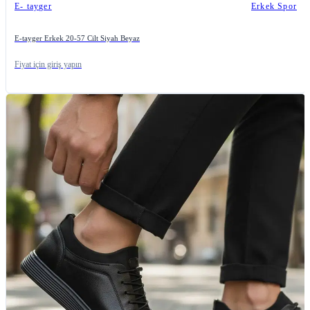
E- tayger
Erkek Spor
E-tayger Erkek 20-57 Cilt Siyah Beyaz
Fiyat için giriş yapın