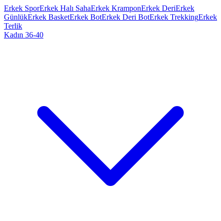
Erkek Spor
Erkek Halı Saha
Erkek Krampon
Erkek Deri
Erkek
Günlük
Erkek Basket
Erkek Bot
Erkek Deri Bot
Erkek Trekking
Erkek
Terlik
Kadın 36-40