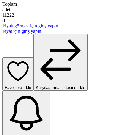
Toplam
adet
1
1
2
2
2
8
Fiyatı görmek için giriş yapın
Fiyat için giriş yapın
Favorilere Ekle
Karşılaştırma Listesine Ekle