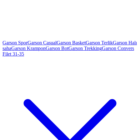
Garson Spor
Garson Casual
Garson Basket
Garson Terlik
Garson Halı
saha
Garson Krampon
Garson Bot
Garson Trekking
Garson Convers
Filet 31-35