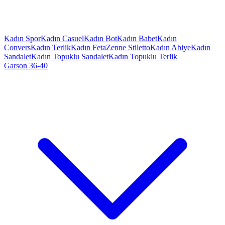
Kadın Spor
Kadın Casuel
Kadın Bot
Kadın Babet
Kadın
Convers
Kadın Terlik
Kadın Feta
Zenne Stiletto
Kadın Abiye
Kadın
Sandalet
Kadın Topuklu Sandalet
Kadın Topuklu Terlik
Garson 36-40