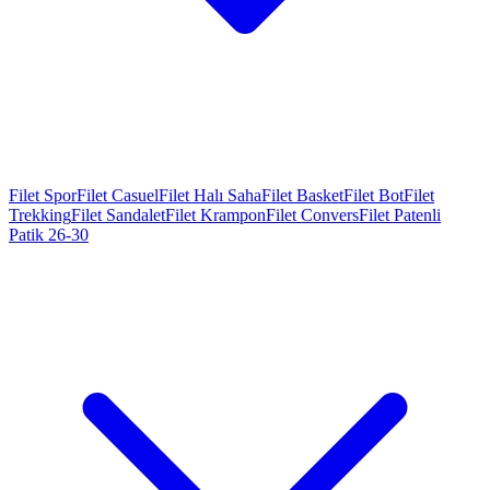
Filet Spor
Filet Casuel
Filet Halı Saha
Filet Basket
Filet Bot
Filet
Trekking
Filet Sandalet
Filet Krampon
Filet Convers
Filet Patenli
Patik 26-30