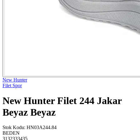
New Hunter
Filet Spor
New Hunter Filet 244 Jakar
Beyaz Beyaz
Stok Kodu
:
HN03A244.84
BEDEN
31
32
33
34
35