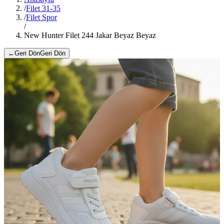
/
Filet 31-35
/
Filet Spor
/
New Hunter Filet 244 Jakar Beyaz Beyaz
←
Geri Dön
Geri Dön