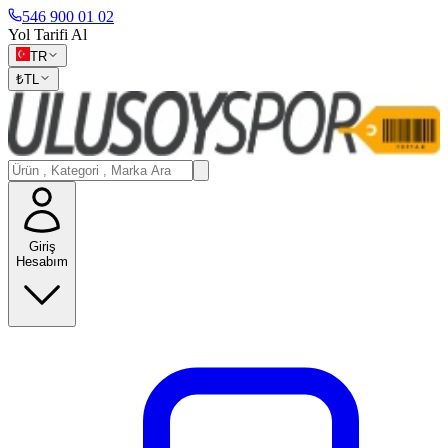
546 900 01 02
Yol Tarifi Al
TR
₺
TL
Giriş
Hesabım