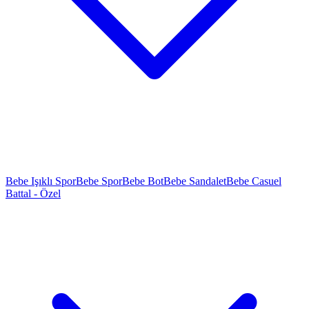
Bebe Işıklı Spor
Bebe Spor
Bebe Bot
Bebe Sandalet
Bebe Casuel
Battal - Özel