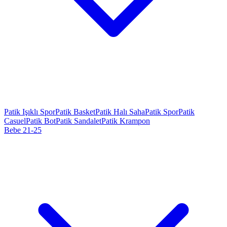
Patik Işıklı Spor
Patik Basket
Patik Halı Saha
Patik Spor
Patik
Casuel
Patik Bot
Patik Sandalet
Patik Krampon
Bebe 21-25