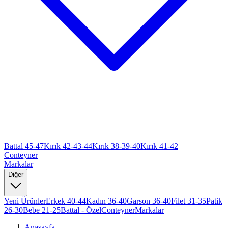
Battal 45-47
Kırık 42-43-44
Kırık 38-39-40
Kırık 41-42
Conteyner
Markalar
Diğer
Yeni Ürünler
Erkek 40-44
Kadın 36-40
Garson 36-40
Filet 31-35
Patik
26-30
Bebe 21-25
Battal - Özel
Conteyner
Markalar
Anasayfa