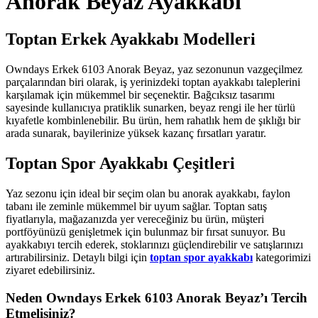
Anorak Beyaz Ayakkabı
Toptan Erkek Ayakkabı Modelleri
Owndays Erkek 6103 Anorak Beyaz, yaz sezonunun vazgeçilmez
parçalarından biri olarak, iş yerinizdeki toptan ayakkabı taleplerini
karşılamak için mükemmel bir seçenektir. Bağcıksız tasarımı
sayesinde kullanıcıya pratiklik sunarken, beyaz rengi ile her türlü
kıyafetle kombinlenebilir. Bu ürün, hem rahatlık hem de şıklığı bir
arada sunarak, bayilerinize yüksek kazanç fırsatları yaratır.
Toptan Spor Ayakkabı Çeşitleri
Yaz sezonu için ideal bir seçim olan bu anorak ayakkabı, faylon
tabanı ile zeminle mükemmel bir uyum sağlar. Toptan satış
fiyatlarıyla, mağazanızda yer vereceğiniz bu ürün, müşteri
portföyünüzü genişletmek için bulunmaz bir fırsat sunuyor. Bu
ayakkabıyı tercih ederek, stoklarınızı güçlendirebilir ve satışlarınızı
artırabilirsiniz. Detaylı bilgi için
toptan spor ayakkabı
kategorimizi
ziyaret edebilirsiniz.
Neden Owndays Erkek 6103 Anorak Beyaz’ı Tercih
Etmelisiniz?