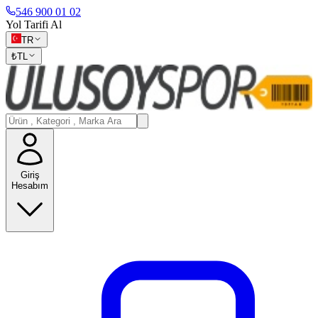
546 900 01 02
Yol Tarifi Al
TR
₺
TL
Giriş
Hesabım