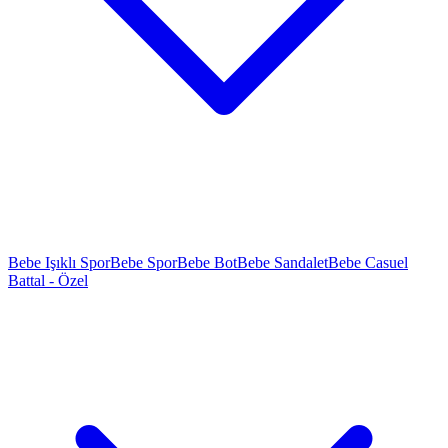
Bebe Işıklı Spor
Bebe Spor
Bebe Bot
Bebe Sandalet
Bebe Casuel
Battal - Özel