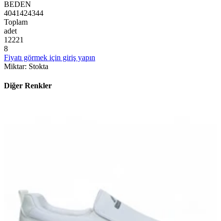
BEDEN
40
41
42
43
44
Toplam
adet
1
2
2
2
1
8
Fiyatı görmek için giriş yapın
Miktar
:
Stokta
Diğer Renkler