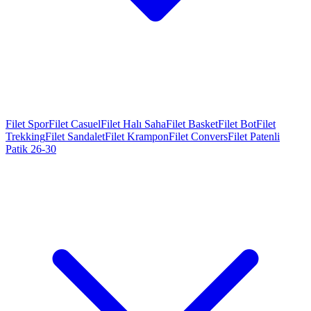
Filet Spor
Filet Casuel
Filet Halı Saha
Filet Basket
Filet Bot
Filet
Trekking
Filet Sandalet
Filet Krampon
Filet Convers
Filet Patenli
Patik 26-30