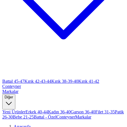
Battal 45-47
Kırık 42-43-44
Kırık 38-39-40
Kırık 41-42
Conteyner
Markalar
Diğer
Yeni Ürünler
Erkek 40-44
Kadın 36-40
Garson 36-40
Filet 31-35
Patik
26-30
Bebe 21-25
Battal - Özel
Conteyner
Markalar
Anasayfa