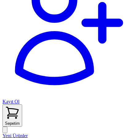
Kayıt Ol
Sepetim
Yeni Ürünler