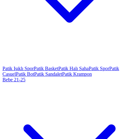
Patik Işıklı Spor
Patik Basket
Patik Halı Saha
Patik Spor
Patik
Casuel
Patik Bot
Patik Sandalet
Patik Krampon
Bebe 21-25