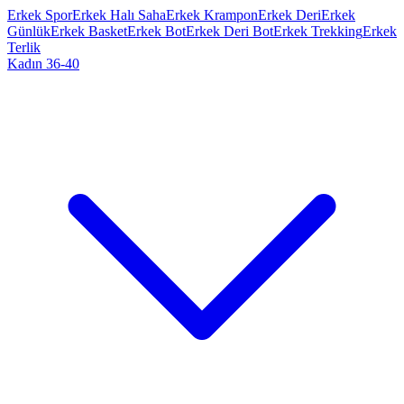
Erkek Spor
Erkek Halı Saha
Erkek Krampon
Erkek Deri
Erkek
Günlük
Erkek Basket
Erkek Bot
Erkek Deri Bot
Erkek Trekking
Erkek
Terlik
Kadın 36-40