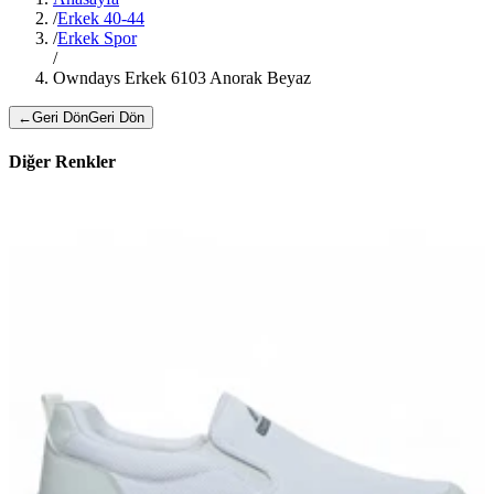
/
Erkek 40-44
/
Erkek Spor
/
Owndays Erkek 6103 Anorak Beyaz
←
Geri Dön
Geri Dön
Diğer Renkler