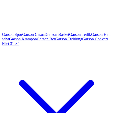
Garson Spor
Garson Casual
Garson Basket
Garson Terlik
Garson Halı
saha
Garson Krampon
Garson Bot
Garson Trekking
Garson Convers
Filet 31-35