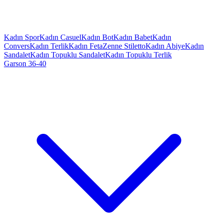
Kadın Spor
Kadın Casuel
Kadın Bot
Kadın Babet
Kadın
Convers
Kadın Terlik
Kadın Feta
Zenne Stiletto
Kadın Abiye
Kadın
Sandalet
Kadın Topuklu Sandalet
Kadın Topuklu Terlik
Garson 36-40