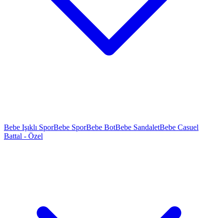
Bebe Işıklı Spor
Bebe Spor
Bebe Bot
Bebe Sandalet
Bebe Casuel
Battal - Özel