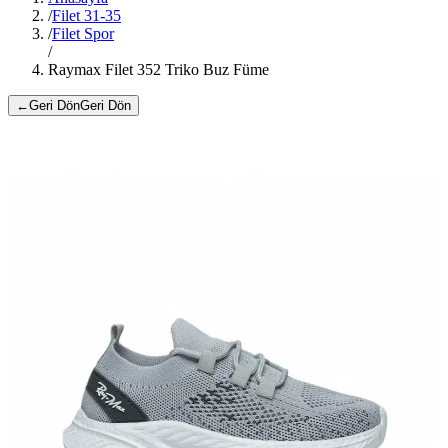
/
Filet 31-35
/
Filet Spor
/
Raymax Filet 352 Triko Buz Füme
←
Geri Dön
Geri Dön