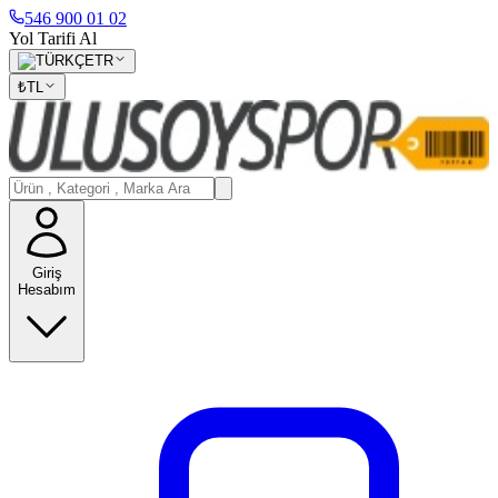
546 900 01 02
Yol Tarifi Al
TR
₺
TL
Giriş
Hesabım