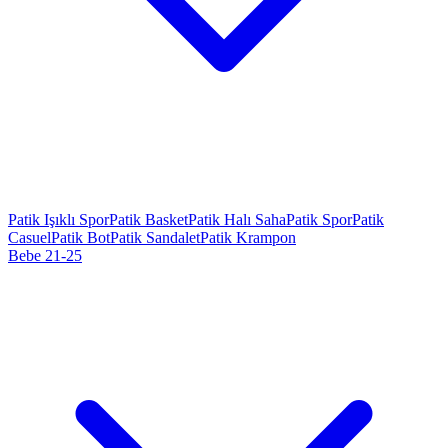
Patik Işıklı Spor
Patik Basket
Patik Halı Saha
Patik Spor
Patik
Casuel
Patik Bot
Patik Sandalet
Patik Krampon
Bebe 21-25