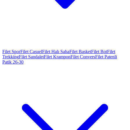
Filet Spor
Filet Casuel
Filet Halı Saha
Filet Basket
Filet Bot
Filet
Trekking
Filet Sandalet
Filet Krampon
Filet Convers
Filet Patenli
Patik 26-30