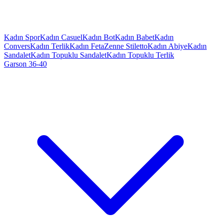
Kadın Spor
Kadın Casuel
Kadın Bot
Kadın Babet
Kadın
Convers
Kadın Terlik
Kadın Feta
Zenne Stiletto
Kadın Abiye
Kadın
Sandalet
Kadın Topuklu Sandalet
Kadın Topuklu Terlik
Garson 36-40