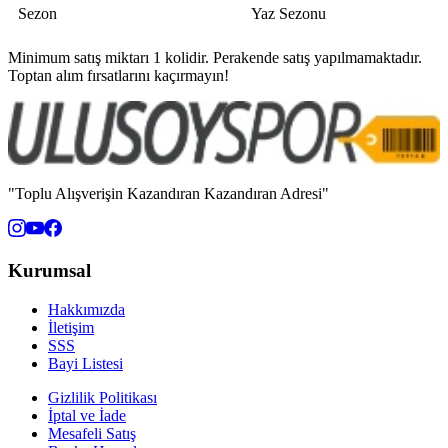
Sezon
Yaz Sezonu
Minimum satış miktarı 1 kolidir. Perakende satış yapılmamaktadır.
Toptan alım fırsatlarını kaçırmayın!
"Toplu Alışverişin Kazandıran Kazandıran Adresi"
Kurumsal
Hakkımızda
İletişim
SSS
Bayi Listesi
Gizlilik Politikası
İptal ve İade
Mesafeli Satış