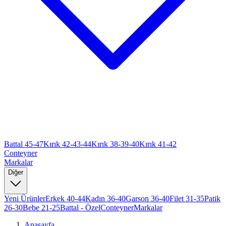
Battal 45-47
Kırık 42-43-44
Kırık 38-39-40
Kırık 41-42
Conteyner
Markalar
Diğer
Yeni Ürünler
Erkek 40-44
Kadın 36-40
Garson 36-40
Filet 31-35
Patik
26-30
Bebe 21-25
Battal - Özel
Conteyner
Markalar
Anasayfa