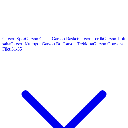
Garson Spor
Garson Casual
Garson Basket
Garson Terlik
Garson Halı
saha
Garson Krampon
Garson Bot
Garson Trekking
Garson Convers
Filet 31-35