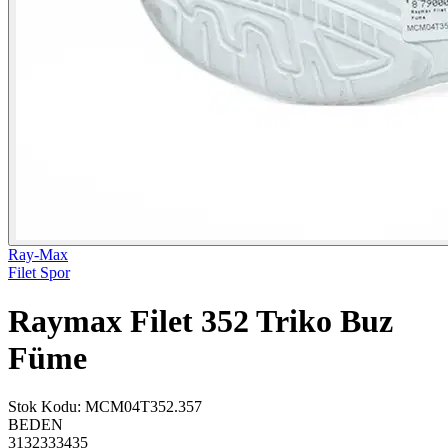
Ray-Max
Filet Spor
Raymax Filet 352 Triko Buz
Füme
Stok Kodu
:
MCM04T352.357
BEDEN
31
32
33
34
35