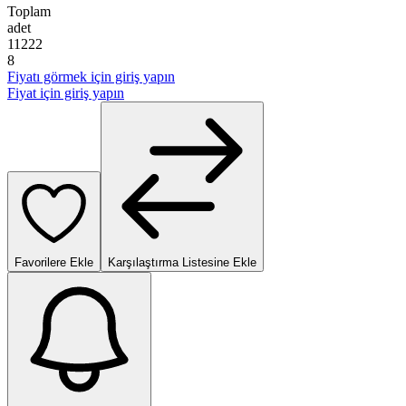
Toplam
adet
1
1
2
2
2
8
Fiyatı görmek için giriş yapın
Fiyat için giriş yapın
Favorilere Ekle
Karşılaştırma Listesine Ekle