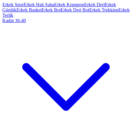
Erkek Spor
Erkek Halı Saha
Erkek Krampon
Erkek Deri
Erkek
Günlük
Erkek Basket
Erkek Bot
Erkek Deri Bot
Erkek Trekking
Erkek
Terlik
Kadın 36-40