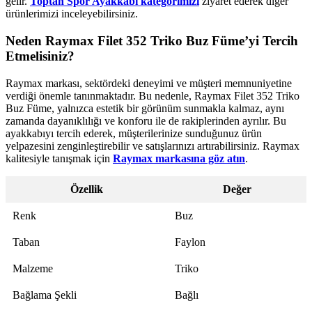
gelir.
Toptan Spor Ayakkabı kategorimizi
ziyaret ederek diğer
ürünlerimizi inceleyebilirsiniz.
Neden Raymax Filet 352 Triko Buz Füme’yi Tercih
Etmelisiniz?
Raymax markası, sektördeki deneyimi ve müşteri memnuniyetine
verdiği önemle tanınmaktadır. Bu nedenle, Raymax Filet 352 Triko
Buz Füme, yalnızca estetik bir görünüm sunmakla kalmaz, aynı
zamanda dayanıklılığı ve konforu ile de rakiplerinden ayrılır. Bu
ayakkabıyı tercih ederek, müşterilerinize sunduğunuz ürün
yelpazesini zenginleştirebilir ve satışlarınızı artırabilirsiniz. Raymax
kalitesiyle tanışmak için
Raymax markasına göz atın
.
Özellik
Değer
Renk
Buz
Taban
Faylon
Malzeme
Triko
Bağlama Şekli
Bağlı