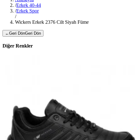
/
Erkek 40-44
/
Erkek Spor
/
Wickers Erkek 2376 Cilt Siyah Füme
←
Geri Dön
Geri Dön
Diğer Renkler