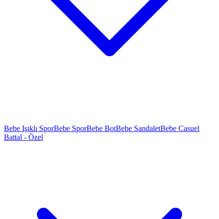
Bebe Işıklı Spor
Bebe Spor
Bebe Bot
Bebe Sandalet
Bebe Casuel
Battal - Özel