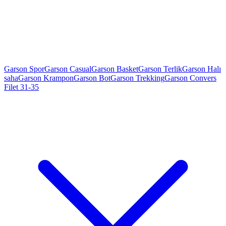
Garson Spor
Garson Casual
Garson Basket
Garson Terlik
Garson Halı
saha
Garson Krampon
Garson Bot
Garson Trekking
Garson Convers
Filet 31-35