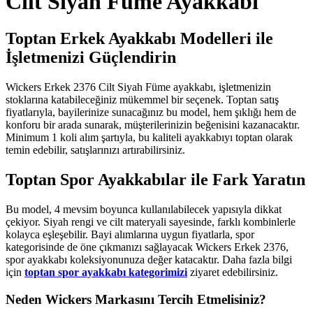
Cilt Siyah Füme Ayakkabı
Toptan Erkek Ayakkabı Modelleri ile
İşletmenizi Güçlendirin
Wickers Erkek 2376 Cilt Siyah Füme ayakkabı, işletmenizin
stoklarına katabileceğiniz mükemmel bir seçenek. Toptan satış
fiyatlarıyla, bayilerinize sunacağınız bu model, hem şıklığı hem de
konforu bir arada sunarak, müşterilerinizin beğenisini kazanacaktır.
Minimum 1 koli alım şartıyla, bu kaliteli ayakkabıyı toptan olarak
temin edebilir, satışlarınızı artırabilirsiniz.
Toptan Spor Ayakkabılar ile Fark Yaratın
Bu model, 4 mevsim boyunca kullanılabilecek yapısıyla dikkat
çekiyor. Siyah rengi ve cilt materyali sayesinde, farklı kombinlerle
kolayca eşleşebilir. Bayi alımlarına uygun fiyatlarla, spor
kategorisinde de öne çıkmanızı sağlayacak Wickers Erkek 2376,
spor ayakkabı koleksiyonunuza değer katacaktır. Daha fazla bilgi
için
toptan spor ayakkabı kategorimizi
ziyaret edebilirsiniz.
Neden Wickers Markasını Tercih Etmelisiniz?