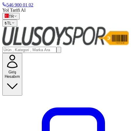
546 900 01 02
Yol Tarifi Al
TR
₺
TL
Giriş
Hesabım