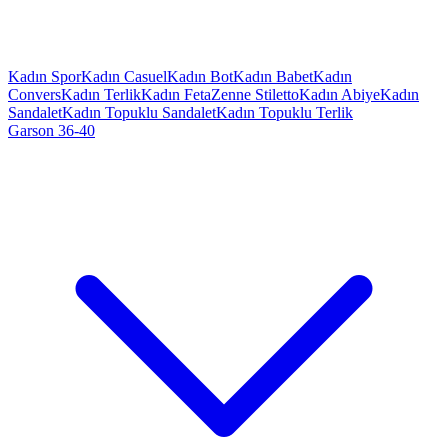
Kadın Spor
Kadın Casuel
Kadın Bot
Kadın Babet
Kadın
Convers
Kadın Terlik
Kadın Feta
Zenne Stiletto
Kadın Abiye
Kadın
Sandalet
Kadın Topuklu Sandalet
Kadın Topuklu Terlik
Garson 36-40