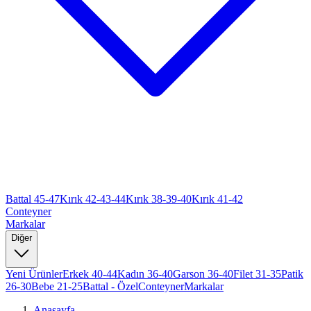
Battal 45-47
Kırık 42-43-44
Kırık 38-39-40
Kırık 41-42
Conteyner
Markalar
Diğer
Yeni Ürünler
Erkek 40-44
Kadın 36-40
Garson 36-40
Filet 31-35
Patik
26-30
Bebe 21-25
Battal - Özel
Conteyner
Markalar
Anasayfa