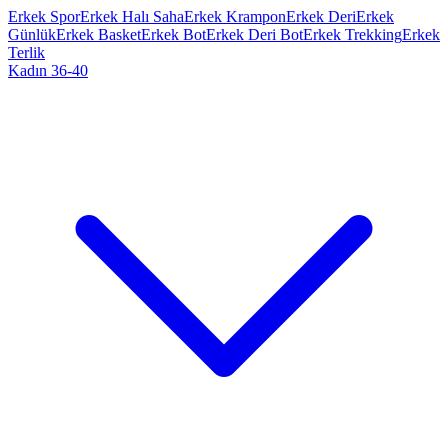
Erkek Spor
Erkek Halı Saha
Erkek Krampon
Erkek Deri
Erkek
Günlük
Erkek Basket
Erkek Bot
Erkek Deri Bot
Erkek Trekking
Erkek
Terlik
Kadın 36-40