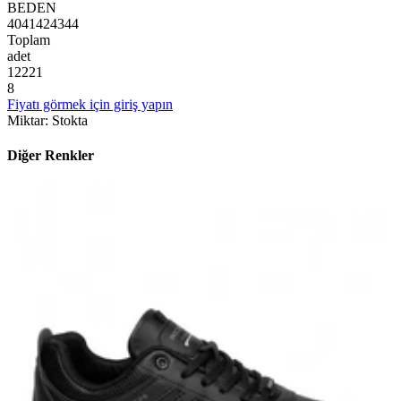
BEDEN
40
41
42
43
44
Toplam
adet
1
2
2
2
1
8
Fiyatı görmek için giriş yapın
Miktar
:
Stokta
Diğer Renkler