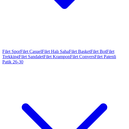
Filet Spor
Filet Casuel
Filet Halı Saha
Filet Basket
Filet Bot
Filet
Trekking
Filet Sandalet
Filet Krampon
Filet Convers
Filet Patenli
Patik 26-30