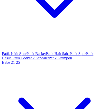
Patik Işıklı Spor
Patik Basket
Patik Halı Saha
Patik Spor
Patik
Casuel
Patik Bot
Patik Sandalet
Patik Krampon
Bebe 21-25