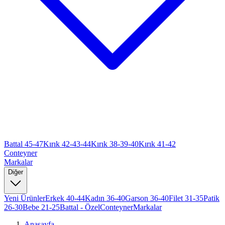
Battal 45-47
Kırık 42-43-44
Kırık 38-39-40
Kırık 41-42
Conteyner
Markalar
Diğer
Yeni Ürünler
Erkek 40-44
Kadın 36-40
Garson 36-40
Filet 31-35
Patik
26-30
Bebe 21-25
Battal - Özel
Conteyner
Markalar
Anasayfa