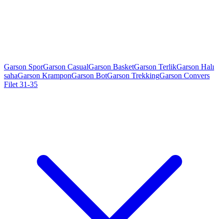
Garson Spor
Garson Casual
Garson Basket
Garson Terlik
Garson Halı
saha
Garson Krampon
Garson Bot
Garson Trekking
Garson Convers
Filet 31-35