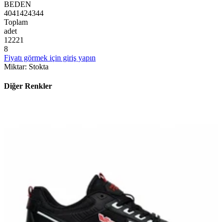
BEDEN
40
41
42
43
44
Toplam
adet
1
2
2
2
1
8
Fiyatı görmek için giriş yapın
Miktar
:
Stokta
Diğer Renkler