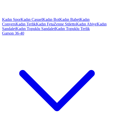
Kadın Spor
Kadın Casuel
Kadın Bot
Kadın Babet
Kadın
Convers
Kadın Terlik
Kadın Feta
Zenne Stiletto
Kadın Abiye
Kadın
Sandalet
Kadın Topuklu Sandalet
Kadın Topuklu Terlik
Garson 36-40