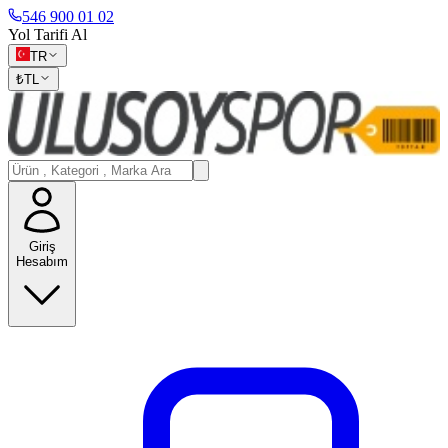
546 900 01 02
Yol Tarifi Al
TR
₺
TL
Giriş
Hesabım