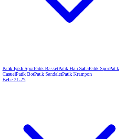
Patik Işıklı Spor
Patik Basket
Patik Halı Saha
Patik Spor
Patik
Casuel
Patik Bot
Patik Sandalet
Patik Krampon
Bebe 21-25