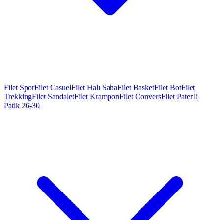
Filet Spor
Filet Casuel
Filet Halı Saha
Filet Basket
Filet Bot
Filet
Trekking
Filet Sandalet
Filet Krampon
Filet Convers
Filet Patenli
Patik 26-30