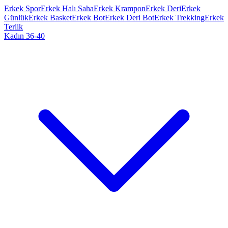
Erkek Spor
Erkek Halı Saha
Erkek Krampon
Erkek Deri
Erkek
Günlük
Erkek Basket
Erkek Bot
Erkek Deri Bot
Erkek Trekking
Erkek
Terlik
Kadın 36-40