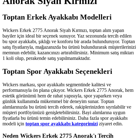
Anorak Siyah Kırmızı
Toptan Erkek Ayakkabı Modelleri
Wickers Erkek 2775 Anorak Siyah Kırmızı, toptan alım yapan
bayiler için ideal bir seçenek sunuyor. Yaz sezonunda tercih edilen
bu spor ayakkabı, şıklığı ve konforu bir arada bulunduruyor. Toptan
satış fiyatlarıyla, mağazanızda bu ürünü bulundurarak müşterilerinizi
memnun edebilir, kazancınızı artırabilirsiniz. Minimum satış miktarı
1 koli olup, perakende satış yapılmamaktadır.
Toptan Spor Ayakkabı Seçenekleri
Wickers markası, spor ayakkabı segmentinde kalitesi ve
performansıyla ön plana çıkıyor. Wickers Erkek 2775 Anorak, hem
estetik görünümü hem de rahat yapısıyla, spor yaparken veya
günlük kullanımda mükemmel bir deneyim sunar. Toptan
alımlarınızda bu ürünü tercih ederek, rakiplerinizden sıyrılabilir ve
müşteri portföyünüzü genişletebilirsiniz. Bayi alımlarına uygun
fiyatlarla bu ürünü temin edebilirsiniz. Daha fazla spor ayakkabı
modeli için
toptan spor ayakkabı kategorimizi
ziyaret edin.
Neden Wickers Erkek 2775 Anorak'ı Tercih