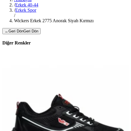
/
Erkek 40-44
/
Erkek Spor
/
Wickers Erkek 2775 Anorak Siyah Kırmızı
←
Geri Dön
Geri Dön
Diğer Renkler