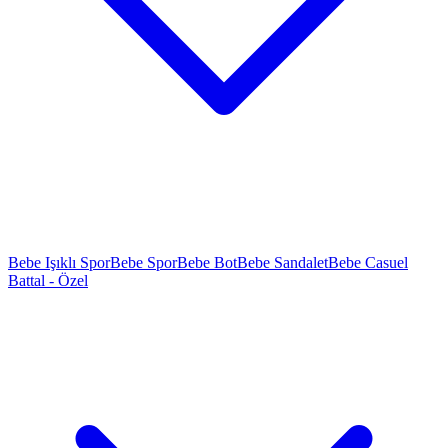
Bebe Işıklı Spor
Bebe Spor
Bebe Bot
Bebe Sandalet
Bebe Casuel
Battal - Özel