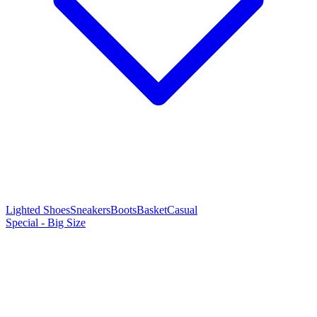
Lighted Shoes
Sneakers
Boots
Basket
Casual
Special - Big Size