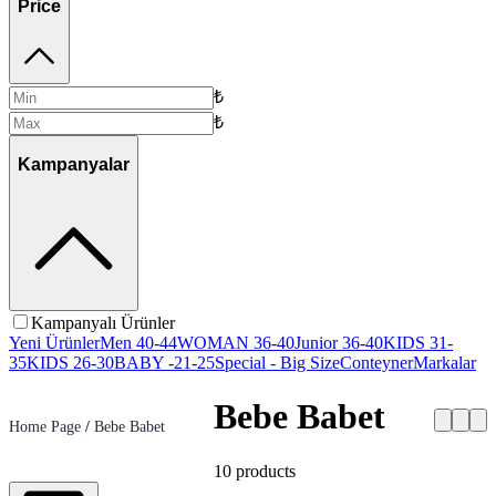
Price
₺
₺
Kampanyalar
Kampanyalı Ürünler
Yeni Ürünler
Men 40-44
WOMAN 36-40
Junior 36-40
KIDS 31-
35
KIDS 26-30
BABY -21-25
Special - Big Size
Conteyner
Markalar
Bebe Babet
Home Page
/
Bebe Babet
10
products