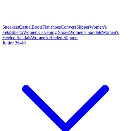
Sneakers
Casual
Boots
Flat shoes
Convers
Slipper
Women’s
Feta
Stiletto
Women's Evening Shoes
Women’s Sandals
Women's
Heeled Sandals
Women's Heeled Slippers
Junior 36-40