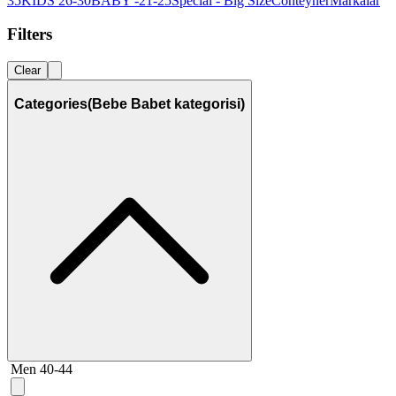
35
KIDS 26-30
BABY -21-25
Special - Big Size
Conteyner
Markalar
Filters
Clear
Categories
(Bebe Babet kategorisi)
Men 40-44