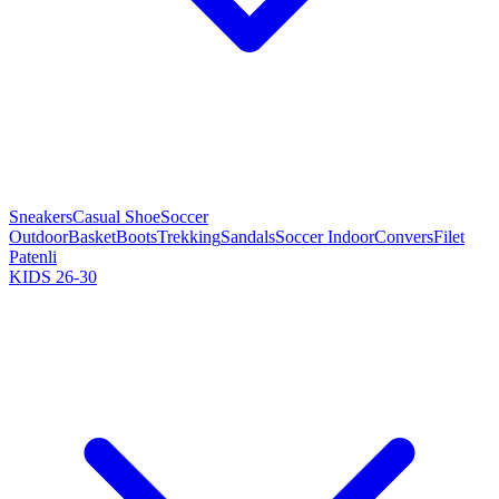
Sneakers
Casual Shoe
Soccer
Outdoor
Basket
Boots
Trekking
Sandals
Soccer Indoor
Convers
Filet
Patenli
KIDS 26-30