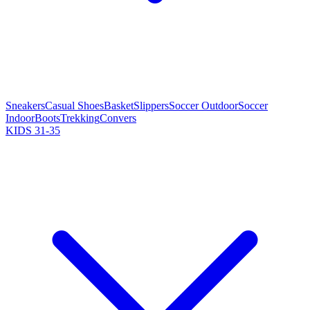
Sneakers
Casual Shoes
Basket
Slippers
Soccer Outdoor
Soccer
Indoor
Boots
Trekking
Convers
KIDS 31-35