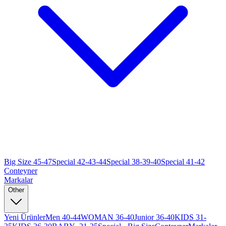
Big Size 45-47
Special 42-43-44
Special 38-39-40
Special 41-42
Conteyner
Markalar
Other
Yeni Ürünler
Men 40-44
WOMAN 36-40
Junior 36-40
KIDS 31-