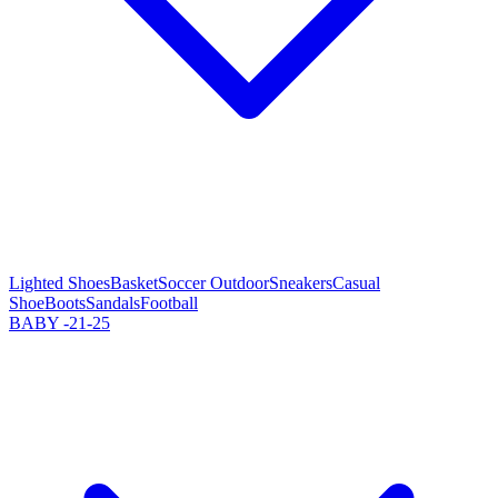
Lighted Shoes
Basket
Soccer Outdoor
Sneakers
Casual
Shoe
Boots
Sandals
Football
BABY -21-25