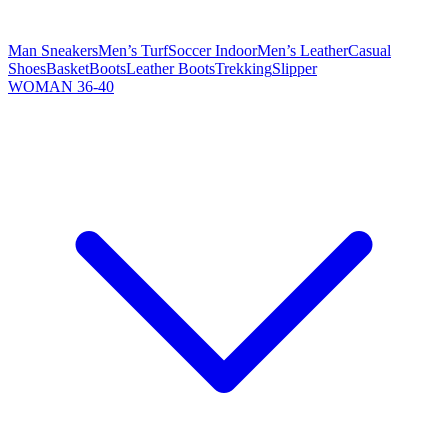
Man Sneakers
Men’s Turf
Soccer Indoor
Men’s Leather
Casual
Shoes
Basket
Boots
Leather Boots
Trekking
Slipper
WOMAN 36-40