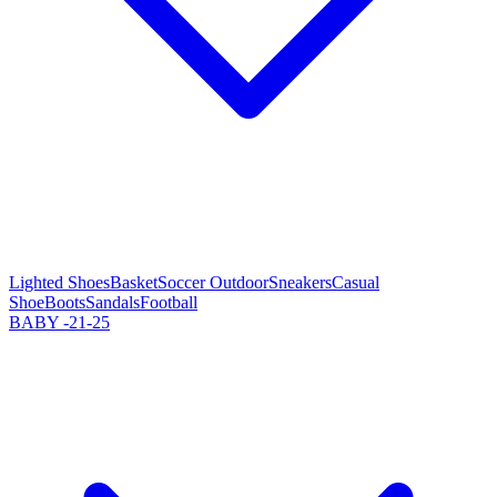
Lighted Shoes
Basket
Soccer Outdoor
Sneakers
Casual
Shoe
Boots
Sandals
Football
BABY -21-25