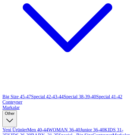
Big Size 45-47
Special 42-43-44
Special 38-39-40
Special 41-42
Conteyner
Markalar
Other
Yeni Ürünler
Men 40-44
WOMAN 36-40
Junior 36-40
KIDS 31-