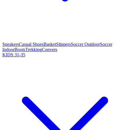
Sneakers
Casual Shoes
Basket
Slippers
Soccer Outdoor
Soccer
Indoor
Boots
Trekking
Convers
KIDS 31-35