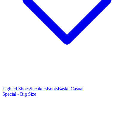
Lighted Shoes
Sneakers
Boots
Basket
Casual
Special - Big Size