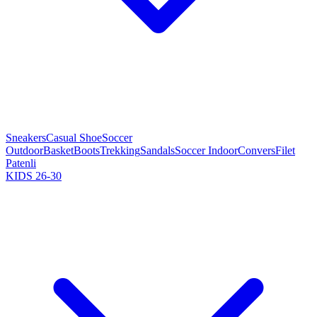
Sneakers
Casual Shoe
Soccer
Outdoor
Basket
Boots
Trekking
Sandals
Soccer Indoor
Convers
Filet
Patenli
KIDS 26-30