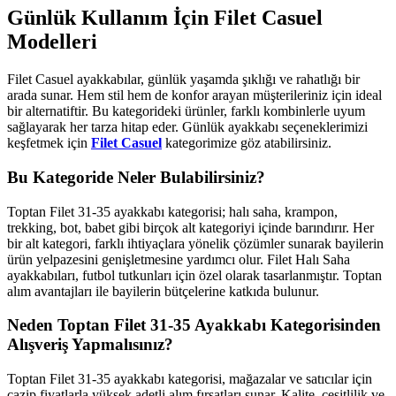
Günlük Kullanım İçin Filet Casuel
Modelleri
Filet Casuel ayakkabılar, günlük yaşamda şıklığı ve rahatlığı bir
arada sunar. Hem stil hem de konfor arayan müşterileriniz için ideal
bir alternatiftir. Bu kategorideki ürünler, farklı kombinlerle uyum
sağlayarak her tarza hitap eder. Günlük ayakkabı seçeneklerimizi
keşfetmek için
Filet Casuel
kategorimize göz atabilirsiniz.
Bu Kategoride Neler Bulabilirsiniz?
Toptan Filet 31-35 ayakkabı kategorisi; halı saha, krampon,
trekking, bot, babet gibi birçok alt kategoriyi içinde barındırır. Her
bir alt kategori, farklı ihtiyaçlara yönelik çözümler sunarak bayilerin
ürün yelpazesini genişletmesine yardımcı olur. Filet Halı Saha
ayakkabıları, futbol tutkunları için özel olarak tasarlanmıştır. Toptan
alım avantajları ile bayilerin bütçelerine katkıda bulunur.
Neden Toptan Filet 31-35 Ayakkabı Kategorisinden
Alışveriş Yapmalısınız?
Toptan Filet 31-35 ayakkabı kategorisi, mağazalar ve satıcılar için
cazip fiyatlarla yüksek adetli alım fırsatları sunar. Kalite, çeşitlilik ve