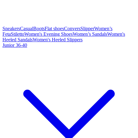
Sneakers
Casual
Boots
Flat shoes
Convers
Slipper
Women’s
Feta
Stiletto
Women's Evening Shoes
Women’s Sandals
Women's
Heeled Sandals
Women's Heeled Slippers
Junior 36-40