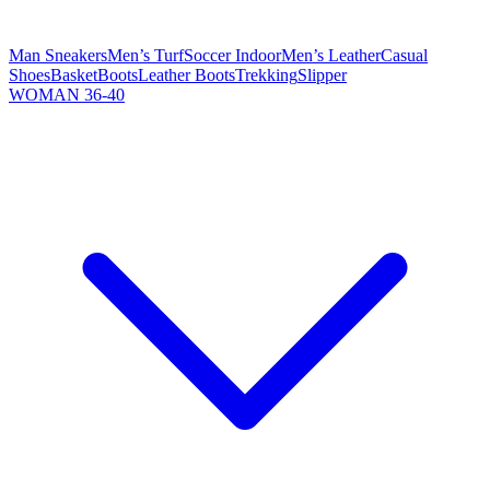
Man Sneakers
Men’s Turf
Soccer Indoor
Men’s Leather
Casual
Shoes
Basket
Boots
Leather Boots
Trekking
Slipper
WOMAN 36-40