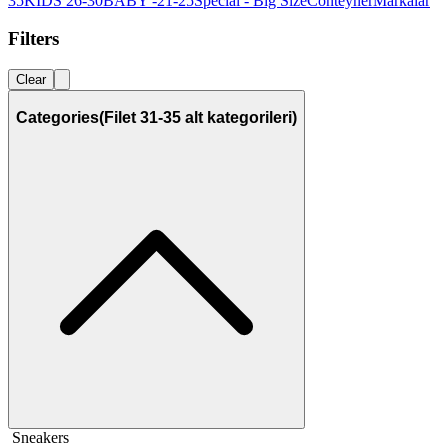
35
KIDS 26-30
BABY -21-25
Special - Big Size
Conteyner
Markalar
Filters
Clear
Categories
(Filet 31-35 alt kategorileri)
Sneakers