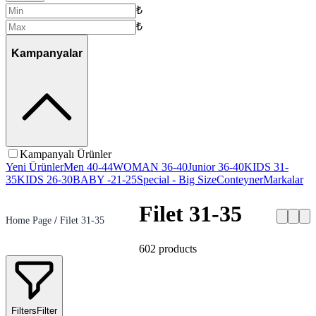
₺
₺
Kampanyalar
Kampanyalı Ürünler
Yeni Ürünler
Men 40-44
WOMAN 36-40
Junior 36-40
KIDS 31-
35
KIDS 26-30
BABY -21-25
Special - Big Size
Conteyner
Markalar
Filet 31-35
Home Page
/
Filet 31-35
602
products
Filters
Filter