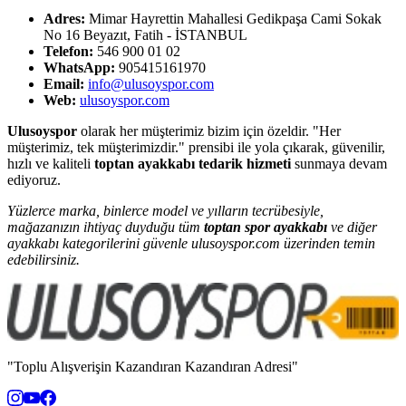
Adres:
Mimar Hayrettin Mahallesi Gedikpaşa Cami Sokak
No 16 Beyazıt, Fatih - İSTANBUL
Telefon:
546 900 01 02
WhatsApp:
905415161970
Email:
info@ulusoyspor.com
Web:
ulusoyspor.com
Ulusoyspor
olarak her müşterimiz bizim için özeldir. "Her
müşterimiz, tek müşterimizdir." prensibi ile yola çıkarak, güvenilir,
hızlı ve kaliteli
toptan ayakkabı tedarik hizmeti
sunmaya devam
ediyoruz.
Yüzlerce marka, binlerce model ve yılların tecrübesiyle,
mağazanızın ihtiyaç duyduğu tüm
toptan spor ayakkabı
ve diğer
ayakkabı kategorilerini güvenle ulusoyspor.com üzerinden temin
edebilirsiniz.
"Toplu Alışverişin Kazandıran Kazandıran Adresi"