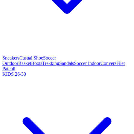
Sneakers
Casual Shoe
Soccer
Outdoor
Basket
Boots
Trekking
Sandals
Soccer Indoor
Convers
Filet
Patenli
KIDS 26-30