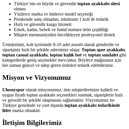
Türkiye’nin en büyük ve güvenilir
toptan ayakkabı sitesi
olması
Yüzlerce marka ve binlerce model seçeneği
Perakende satış olmadan, minimum 1 koli ile tedarik
Hızlı ve güvenilir kargo hizmeti
Erkek, kadın, bebek ve battal numara ürün çeşitliliği
Müşteri memnuniyetini öncelikleyen profesyonel destek
Ürünlerimiz, koli içerisinde 8-10 adet assorti olarak gönderilir ve
siparişiniz hızlı bir şekilde adresinize ulaşır.
Toptan spor ayakkabı
,
toptan casual ayakkabı
,
toptan kışlık bot
ve
toptan sandalet
gibi
kategorilerde geniş seçenekler mevcuttur. Böylece mağazanız için
her zaman güncel ve talep gören ürünleri tedarik edebilirsiniz.
Misyon ve Vizyonumuz
Ulusoyspor
olarak misyonumuz, tüm müşterilerimize kaliteli ve
uygun fiyatlı toptan ayakkabı seçenekleri sunmak, siparişlerin hızlı
ve güvenli bir şekilde ulaşmasını sağlamaktır. Vizyonumuz ise
Türkiye genelinde ve yurt dışında
toptan ayakkabı tedarikinde
lider
marka olmaktır.
İletişim Bilgilerimiz