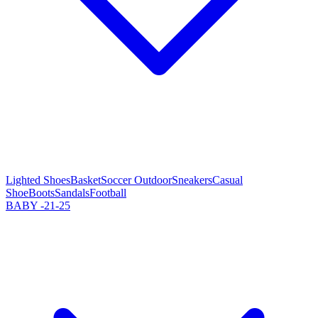
Lighted Shoes
Basket
Soccer Outdoor
Sneakers
Casual
Shoe
Boots
Sandals
Football
BABY -21-25