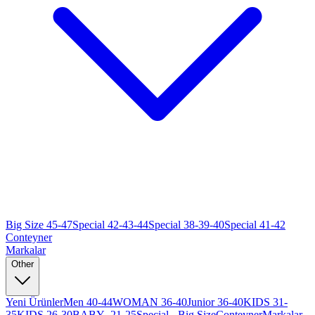
Big Size 45-47
Special 42-43-44
Special 38-39-40
Special 41-42
Conteyner
Markalar
Other
Yeni Ürünler
Men 40-44
WOMAN 36-40
Junior 36-40
KIDS 31-
35
KIDS 26-30
BABY -21-25
Special - Big Size
Conteyner
Markalar