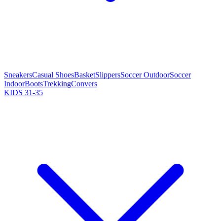
Sneakers
Casual Shoes
Basket
Slippers
Soccer Outdoor
Soccer
Indoor
Boots
Trekking
Convers
KIDS 31-35