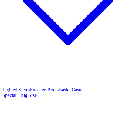
Lighted Shoes
Sneakers
Boots
Basket
Casual
Special - Big Size