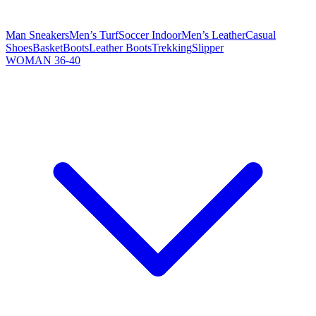
Man Sneakers
Men’s Turf
Soccer Indoor
Men’s Leather
Casual
Shoes
Basket
Boots
Leather Boots
Trekking
Slipper
WOMAN 36-40