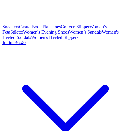
Sneakers
Casual
Boots
Flat shoes
Convers
Slipper
Women’s
Feta
Stiletto
Women's Evening Shoes
Women’s Sandals
Women's
Heeled Sandals
Women's Heeled Slippers
Junior 36-40