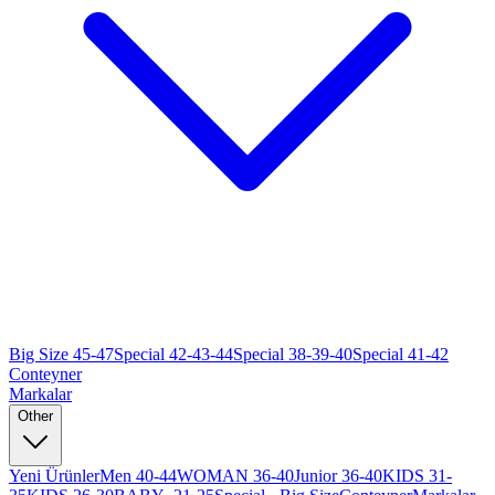
Big Size 45-47
Special 42-43-44
Special 38-39-40
Special 41-42
Conteyner
Markalar
Other
Yeni Ürünler
Men 40-44
WOMAN 36-40
Junior 36-40
KIDS 31-