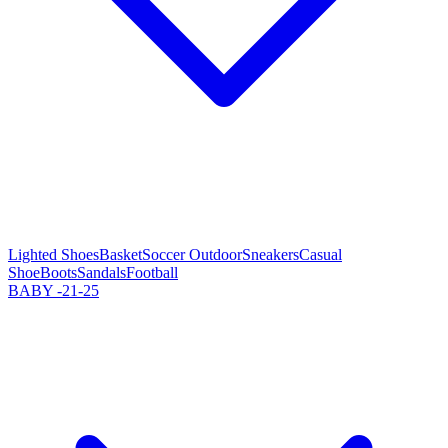
Lighted Shoes
Basket
Soccer Outdoor
Sneakers
Casual
Shoe
Boots
Sandals
Football
BABY -21-25