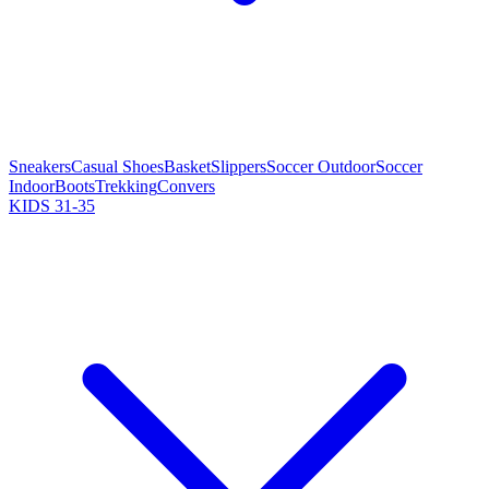
Sneakers
Casual Shoes
Basket
Slippers
Soccer Outdoor
Soccer
Indoor
Boots
Trekking
Convers
KIDS 31-35