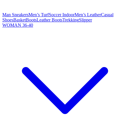
Man Sneakers
Men’s Turf
Soccer Indoor
Men’s Leather
Casual
Shoes
Basket
Boots
Leather Boots
Trekking
Slipper
WOMAN 36-40