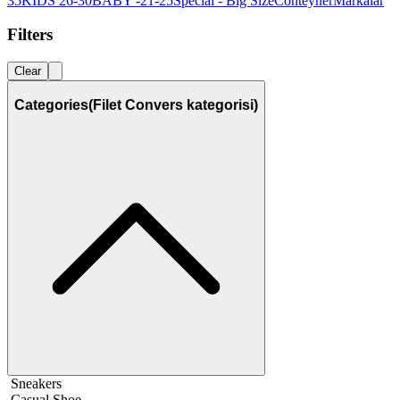
35
KIDS 26-30
BABY -21-25
Special - Big Size
Conteyner
Markalar
Filters
Clear
Categories
(Filet Convers kategorisi)
Sneakers
Casual Shoe