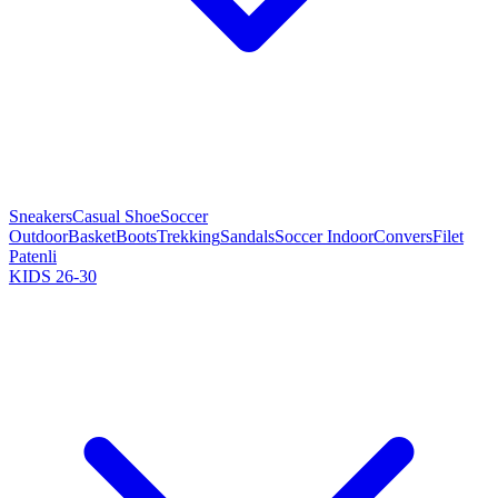
Sneakers
Casual Shoe
Soccer
Outdoor
Basket
Boots
Trekking
Sandals
Soccer Indoor
Convers
Filet
Patenli
KIDS 26-30