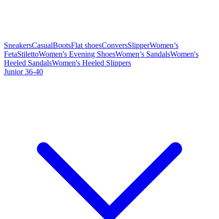
Sneakers
Casual
Boots
Flat shoes
Convers
Slipper
Women’s
Feta
Stiletto
Women's Evening Shoes
Women’s Sandals
Women's
Heeled Sandals
Women's Heeled Slippers
Junior 36-40