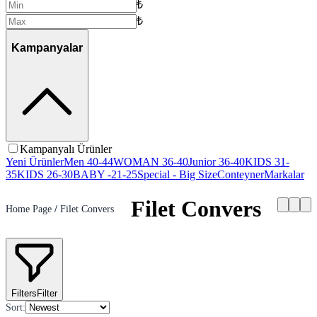
₺
₺
Kampanyalar
Kampanyalı Ürünler
Yeni Ürünler
Men 40-44
WOMAN 36-40
Junior 36-40
KIDS 31-
35
KIDS 26-30
BABY -21-25
Special - Big Size
Conteyner
Markalar
Filet Convers
Home Page
/
Filet Convers
Filters
Filter
Sort
: