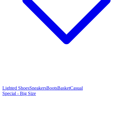
Lighted Shoes
Sneakers
Boots
Basket
Casual
Special - Big Size