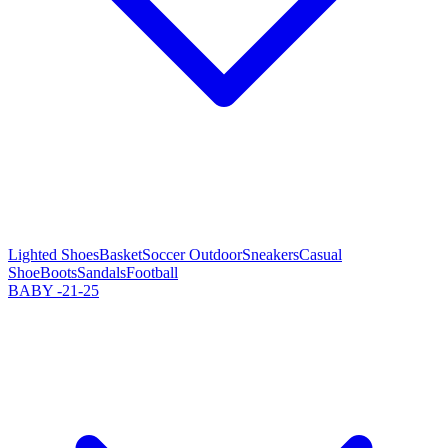
Lighted Shoes
Basket
Soccer Outdoor
Sneakers
Casual
Shoe
Boots
Sandals
Football
BABY -21-25