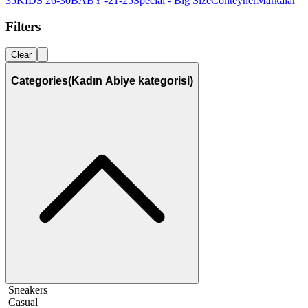
35
KIDS 26-30
BABY -21-25
Special - Big Size
Conteyner
Markalar
Filters
Clear
Categories
(Kadın Abiye kategorisi)
Sneakers
Casual