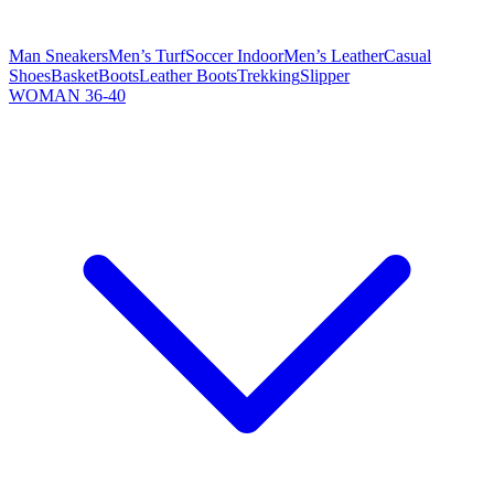
Man Sneakers
Men’s Turf
Soccer Indoor
Men’s Leather
Casual
Shoes
Basket
Boots
Leather Boots
Trekking
Slipper
WOMAN 36-40