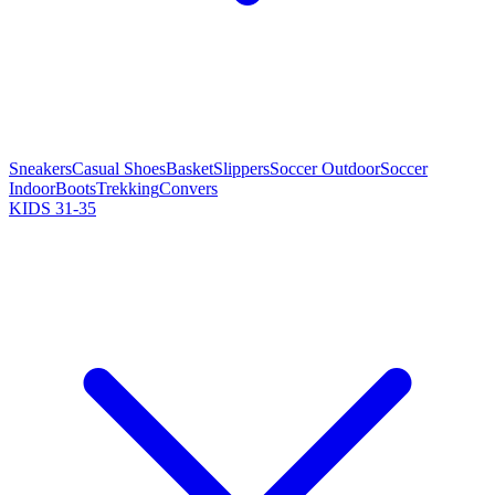
Sneakers
Casual Shoes
Basket
Slippers
Soccer Outdoor
Soccer
Indoor
Boots
Trekking
Convers
KIDS 31-35