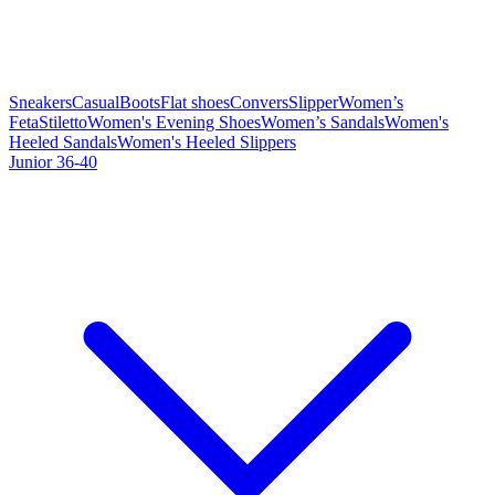
Sneakers
Casual
Boots
Flat shoes
Convers
Slipper
Women’s
Feta
Stiletto
Women's Evening Shoes
Women’s Sandals
Women's
Heeled Sandals
Women's Heeled Slippers
Junior 36-40