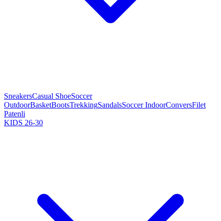
Sneakers
Casual Shoe
Soccer
Outdoor
Basket
Boots
Trekking
Sandals
Soccer Indoor
Convers
Filet
Patenli
KIDS 26-30