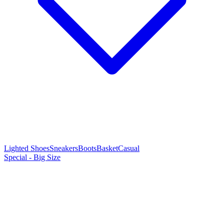
Lighted Shoes
Sneakers
Boots
Basket
Casual
Special - Big Size