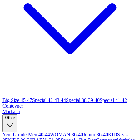
Big Size 45-47
Special 42-43-44
Special 38-39-40
Special 41-42
Conteyner
Markalar
Other
Yeni Ürünler
Men 40-44
WOMAN 36-40
Junior 36-40
KIDS 31-