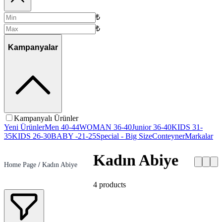
₺
₺
Kampanyalar
Kampanyalı Ürünler
Yeni Ürünler
Men 40-44
WOMAN 36-40
Junior 36-40
KIDS 31-
35
KIDS 26-30
BABY -21-25
Special - Big Size
Conteyner
Markalar
Kadın Abiye
Home Page
/
Kadın Abiye
4
products