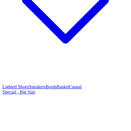
Lighted Shoes
Sneakers
Boots
Basket
Casual
Special - Big Size