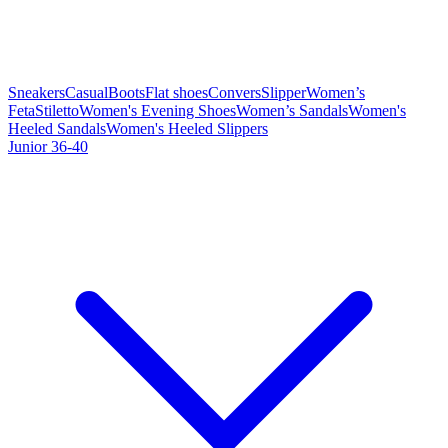
Sneakers
Casual
Boots
Flat shoes
Convers
Slipper
Women’s
Feta
Stiletto
Women's Evening Shoes
Women’s Sandals
Women's
Heeled Sandals
Women's Heeled Slippers
Junior 36-40