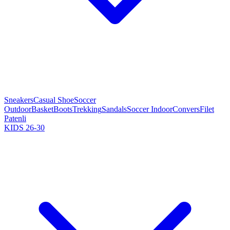
Sneakers
Casual Shoe
Soccer
Outdoor
Basket
Boots
Trekking
Sandals
Soccer Indoor
Convers
Filet
Patenli
KIDS 26-30