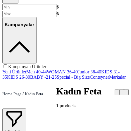
₺
₺
Kampanyalar
Kampanyalı Ürünler
Yeni Ürünler
Men 40-44
WOMAN 36-40
Junior 36-40
KIDS 31-
35
KIDS 26-30
BABY -21-25
Special - Big Size
Conteyner
Markalar
Kadın Feta
Home Page
/
Kadın Feta
1
products