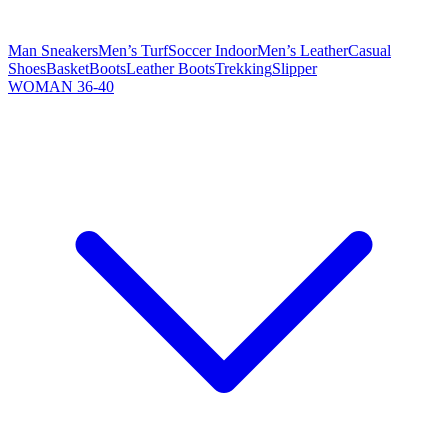
Man Sneakers
Men’s Turf
Soccer Indoor
Men’s Leather
Casual
Shoes
Basket
Boots
Leather Boots
Trekking
Slipper
WOMAN 36-40