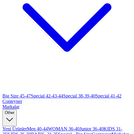
Big Size 45-47
Special 42-43-44
Special 38-39-40
Special 41-42
Conteyner
Markalar
Other
Yeni Ürünler
Men 40-44
WOMAN 36-40
Junior 36-40
KIDS 31-