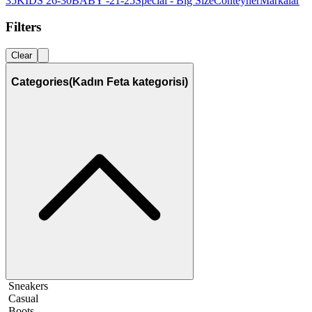
35
KIDS 26-30
BABY -21-25
Special - Big Size
Conteyner
Markalar
Filters
Clear
Categories
(Kadın Feta kategorisi)
Sneakers
Casual
Boots