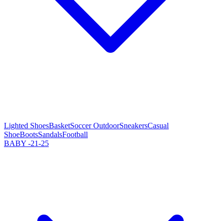
Lighted Shoes
Basket
Soccer Outdoor
Sneakers
Casual
Shoe
Boots
Sandals
Football
BABY -21-25