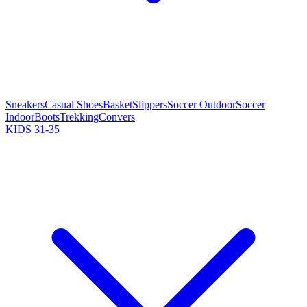
Sneakers
Casual Shoes
Basket
Slippers
Soccer Outdoor
Soccer
Indoor
Boots
Trekking
Convers
KIDS 31-35