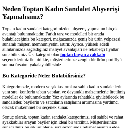
Neden Toptan Kadın Sandalet Alışverişi
Yapmalısınız?
Toptan kadın sandalet kategorimizden alışveriş yapmanın birçok
avantajı bulunmaktadır. Farklı tarz ve modelleri bir arada
bulabileceğiniz bu kategori, mağazanızda geniş bir ürün yelpazesi
sunarak müşteri memnuniyetini artırır. Ayrıca, yüksek adetli
alımlarınızda sağladığınız maliyet avantajları ile rekabetçi fiyatlar
sunabilirsiniz. Üst kategori olan
toptan bayan ayakkabı
seçeneklerimiz ile birlikte, müşterilerinize zengin bir ürün portföyü
sunma fırsatını yakalayabilirsiniz.
Bu Kategoride Neler Bulabilirsiniz?
Kategorimizde, modern ve şık tasarımlara sahip kadın sandaletlerin
yanı sıra, konforlu taban yapıları ve dayanıklı malzemelerle üretilmiş
modeller de bulunmaktadır. Yaz aylarında rahatlıkla giyilebilecek bu
sandaletler, bayilerin ve satıcıların satışlarını artırmasına yardımcı
olacak mükemmel bir seçenek sunar.
Sonuç olarak, toptan kadın sandalet kategorimiz, stil sahibi ve rahat
ayakkabılar arayan bayiler için ideal bir tercihtir. Müşterilerinize
sunacağınız bu şık ürünlerle, yaz sezonunda rekabet avantajı elde