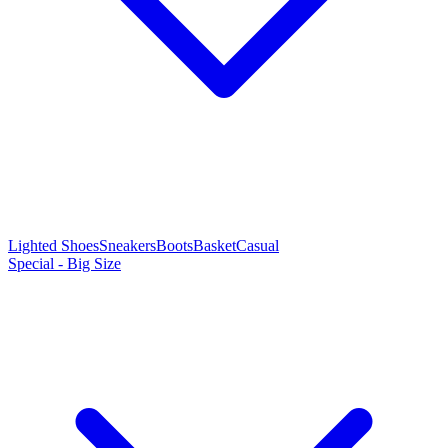
Lighted Shoes
Sneakers
Boots
Basket
Casual
Special - Big Size