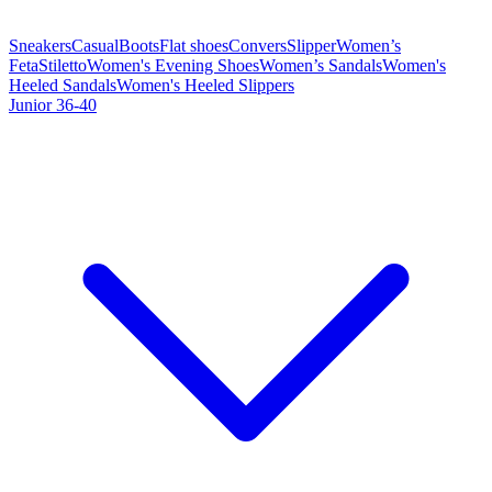
Sneakers
Casual
Boots
Flat shoes
Convers
Slipper
Women’s
Feta
Stiletto
Women's Evening Shoes
Women’s Sandals
Women's
Heeled Sandals
Women's Heeled Slippers
Junior 36-40