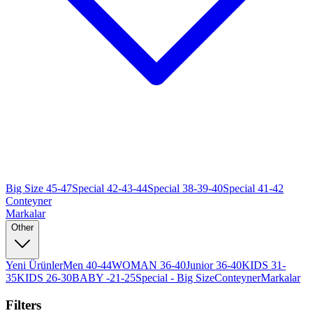
Big Size 45-47
Special 42-43-44
Special 38-39-40
Special 41-42
Conteyner
Markalar
Other
Yeni Ürünler
Men 40-44
WOMAN 36-40
Junior 36-40
KIDS 31-
35
KIDS 26-30
BABY -21-25
Special - Big Size
Conteyner
Markalar
Filters