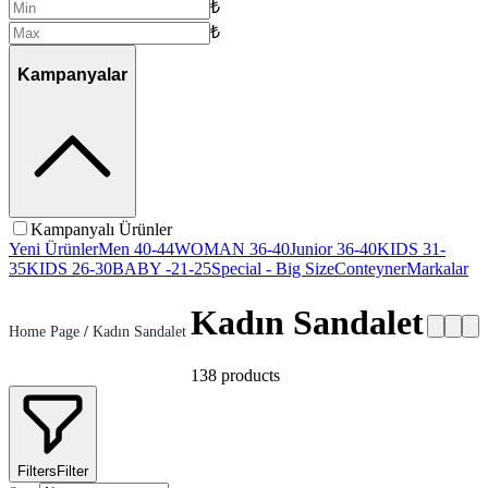
₺
₺
Kampanyalar
Kampanyalı Ürünler
Yeni Ürünler
Men 40-44
WOMAN 36-40
Junior 36-40
KIDS 31-
35
KIDS 26-30
BABY -21-25
Special - Big Size
Conteyner
Markalar
Kadın Sandalet
Home Page
/
Kadın Sandalet
138
products
Filters
Filter