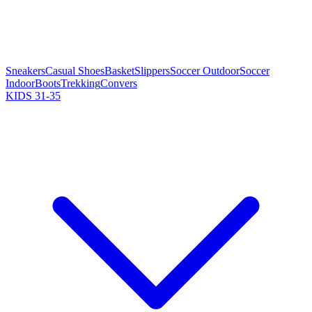
Sneakers
Casual Shoes
Basket
Slippers
Soccer Outdoor
Soccer
Indoor
Boots
Trekking
Convers
KIDS 31-35