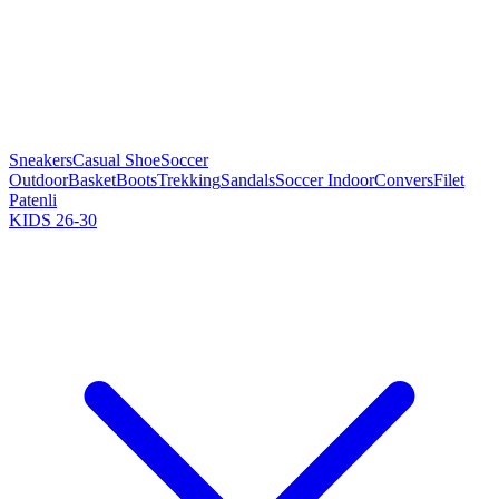
Sneakers
Casual Shoe
Soccer
Outdoor
Basket
Boots
Trekking
Sandals
Soccer Indoor
Convers
Filet
Patenli
KIDS 26-30