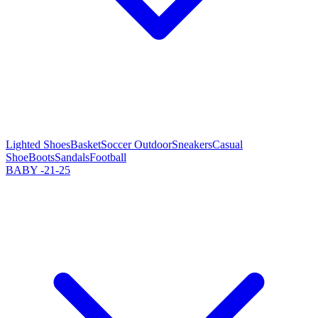
Lighted Shoes
Basket
Soccer Outdoor
Sneakers
Casual
Shoe
Boots
Sandals
Football
BABY -21-25