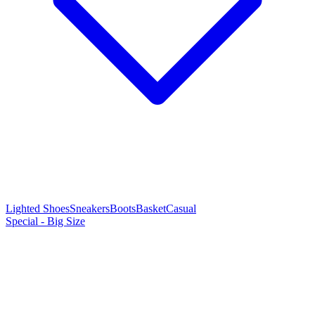
Lighted Shoes
Sneakers
Boots
Basket
Casual
Special - Big Size