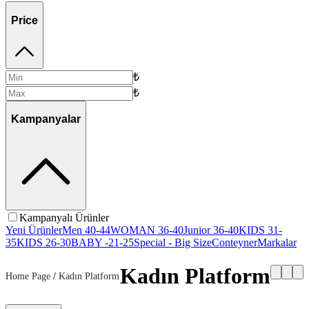
Price
₺
₺
Kampanyalar
Kampanyalı Ürünler
Yeni Ürünler
Men 40-44
WOMAN 36-40
Junior 36-40
KIDS 31-
35
KIDS 26-30
BABY -21-25
Special - Big Size
Conteyner
Markalar
Kadın Platform
Home Page
/
Kadın Platform