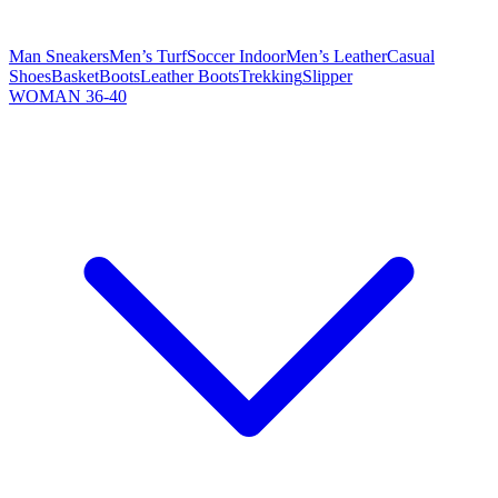
Man Sneakers
Men’s Turf
Soccer Indoor
Men’s Leather
Casual
Shoes
Basket
Boots
Leather Boots
Trekking
Slipper
WOMAN 36-40