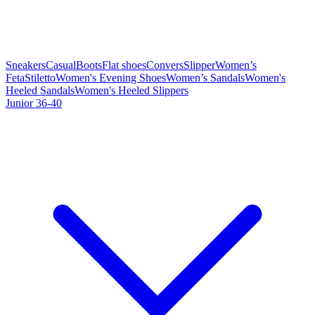
Sneakers
Casual
Boots
Flat shoes
Convers
Slipper
Women’s
Feta
Stiletto
Women's Evening Shoes
Women’s Sandals
Women's
Heeled Sandals
Women's Heeled Slippers
Junior 36-40