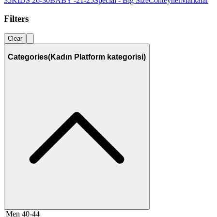
35
KIDS 26-30
BABY -21-25
Special - Big Size
Conteyner
Markalar
Filters
Clear
Categories
(Kadın Platform kategorisi)
Men 40-44