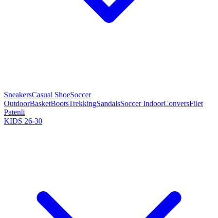
Sneakers
Casual Shoe
Soccer
Outdoor
Basket
Boots
Trekking
Sandals
Soccer Indoor
Convers
Filet
Patenli
KIDS 26-30