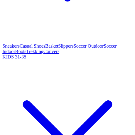
Sneakers
Casual Shoes
Basket
Slippers
Soccer Outdoor
Soccer
Indoor
Boots
Trekking
Convers
KIDS 31-35