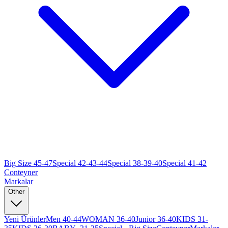
Big Size 45-47
Special 42-43-44
Special 38-39-40
Special 41-42
Conteyner
Markalar
Other
Yeni Ürünler
Men 40-44
WOMAN 36-40
Junior 36-40
KIDS 31-