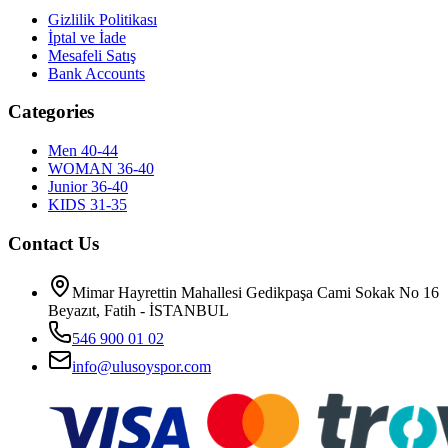
Gizlilik Politikası
İptal ve İade
Mesafeli Satış
Bank Accounts
Categories
Men 40-44
WOMAN 36-40
Junior 36-40
KIDS 31-35
Contact Us
Mimar Hayrettin Mahallesi Gedikpaşa Cami Sokak No 16
Beyazıt, Fatih - İSTANBUL
546 900 01 02
info@ulusoyspor.com