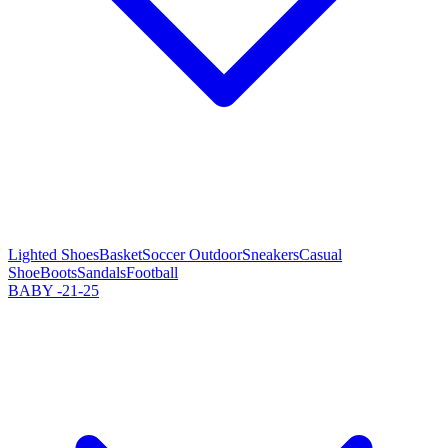
Lighted Shoes
Basket
Soccer Outdoor
Sneakers
Casual
Shoe
Boots
Sandals
Football
BABY -21-25