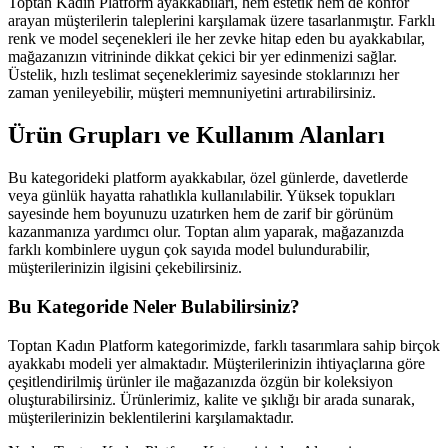
Toptan Kadın Platform ayakkabıları, hem estetik hem de konfor
arayan müşterilerin taleplerini karşılamak üzere tasarlanmıştır. Farklı
renk ve model seçenekleri ile her zevke hitap eden bu ayakkabılar,
mağazanızın vitrininde dikkat çekici bir yer edinmenizi sağlar.
Üstelik, hızlı teslimat seçeneklerimiz sayesinde stoklarınızı her
zaman yenileyebilir, müşteri memnuniyetini artırabilirsiniz.
Ürün Grupları ve Kullanım Alanları
Bu kategorideki platform ayakkabılar, özel günlerde, davetlerde
veya günlük hayatta rahatlıkla kullanılabilir. Yüksek topukları
sayesinde hem boyunuzu uzatırken hem de zarif bir görünüm
kazanmanıza yardımcı olur. Toptan alım yaparak, mağazanızda
farklı kombinlere uygun çok sayıda model bulundurabilir,
müşterilerinizin ilgisini çekebilirsiniz.
Bu Kategoride Neler Bulabilirsiniz?
Toptan Kadın Platform kategorimizde, farklı tasarımlara sahip birçok
ayakkabı modeli yer almaktadır. Müşterilerinizin ihtiyaçlarına göre
çeşitlendirilmiş ürünler ile mağazanızda özgün bir koleksiyon
oluşturabilirsiniz. Ürünlerimiz, kalite ve şıklığı bir arada sunarak,
müşterilerinizin beklentilerini karşılamaktadır.