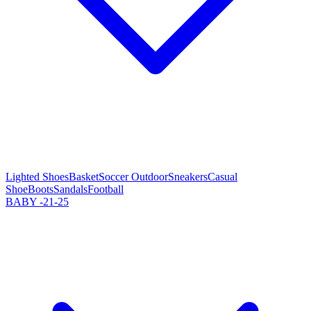
Lighted Shoes
Basket
Soccer Outdoor
Sneakers
Casual
Shoe
Boots
Sandals
Football
BABY -21-25