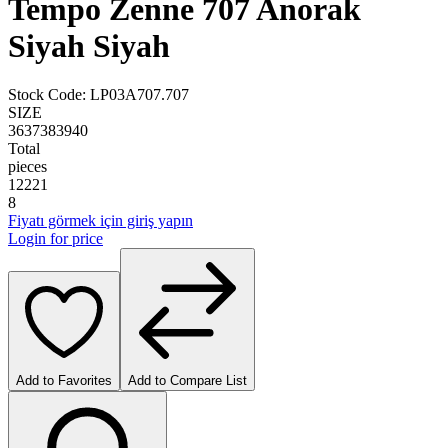
Tempo Zenne 707 Anorak
Siyah Siyah
Stock Code
:
LP03A707.707
SIZE
36
37
38
39
40
Total
pieces
1
2
2
2
1
8
Fiyatı görmek için giriş yapın
Login for price
Add to Favorites
Add to Compare List