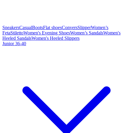
Sneakers
Casual
Boots
Flat shoes
Convers
Slipper
Women’s
Feta
Stiletto
Women's Evening Shoes
Women’s Sandals
Women's
Heeled Sandals
Women's Heeled Slippers
Junior 36-40