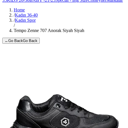
35
KIDS 26-30
BABY -21-25
Special - Big Size
Conteyner
Markalar
Home
/
Kadın 36-40
/
Kadın Spor
/
Tempo Zenne 707 Anorak Siyah Siyah
←
Go Back
Go Back