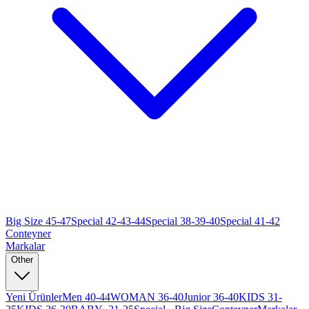
Big Size 45-47
Special 42-43-44
Special 38-39-40
Special 41-42
Conteyner
Markalar
Other
Yeni Ürünler
Men 40-44
WOMAN 36-40
Junior 36-40
KIDS 31-