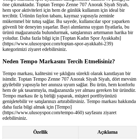
öne çıkmaktadır. Toptan Tempo Zenne 707 Anorak Siyah Siyah,
hem spor aktiviteleri için hem de günlük kullanım için ideal bir
tercihtir. Ürünün faylon tabanı, kaymaz yapısıyla zeminle
mükemmel bir tutuş sağlar. Bu sayede, kullanıcılar spor yaparken
güvenli bir deneyim yaşarlar. Bayi alımlarına uygun fiyatlarla, bu
ürünü mağazanızda bulundurmak, satışlarınızı artırmanın harika bir
yoludur. Daha fazla bilgi için [Toptan Kadın Spor Ayakkabı]
(https://www.ulusoyspor.com/toptan-spor-ayakkabi-239)
kategorimizi ziyaret edebilirsiniz.
Neden Tempo Markasını Tercih Etmelisiniz?
Tempo markası, kalitesini ve şıklığını sürekli olarak kanıtlayan bir
isimdir. Toptan Tempo Zenne 707 Anorak Siyah Siyah, dört mevsim
giyilebilir yapısıyla her anınıza uyum sağlar. Bu ürün, hem konforlu
hem de şık tasarımıyla, mağazanızda yer alması gereken bir üründür.
Tempo markası ile iş birliği yaparak, müşteri portföyünüzü
genişletebilir ve satışlarınızı artırabilirsiniz. Tempo markası hakkında
daha fazla bilgi almak için [Tempo]
(https://www.ulusoyspor.com/tempo-460) sayfasını ziyaret
edebilirsiniz.
Özellik
Açıklama