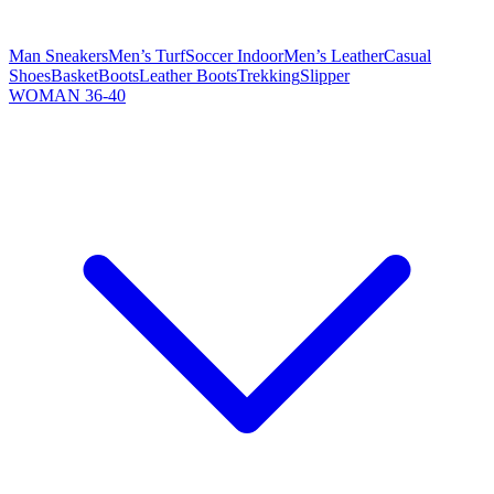
Man Sneakers
Men’s Turf
Soccer Indoor
Men’s Leather
Casual
Shoes
Basket
Boots
Leather Boots
Trekking
Slipper
WOMAN 36-40