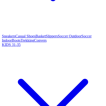
Sneakers
Casual Shoes
Basket
Slippers
Soccer Outdoor
Soccer
Indoor
Boots
Trekking
Convers
KIDS 31-35