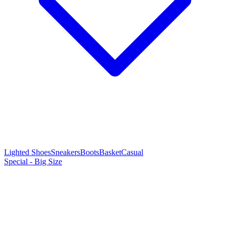
Lighted Shoes
Sneakers
Boots
Basket
Casual
Special - Big Size