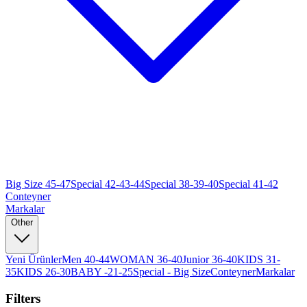
Big Size 45-47
Special 42-43-44
Special 38-39-40
Special 41-42
Conteyner
Markalar
Other
Yeni Ürünler
Men 40-44
WOMAN 36-40
Junior 36-40
KIDS 31-
35
KIDS 26-30
BABY -21-25
Special - Big Size
Conteyner
Markalar
Filters