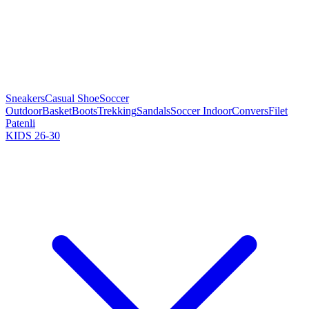
Sneakers
Casual Shoe
Soccer
Outdoor
Basket
Boots
Trekking
Sandals
Soccer Indoor
Convers
Filet
Patenli
KIDS 26-30