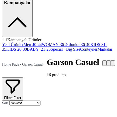
Kampanyalar
Kampanyalı Ürünler
Yeni Ürünler
Men 40-44
WOMAN 36-40
Junior 36-40
KIDS 31-
35
KIDS 26-30
BABY -21-25
Special - Big Size
Conteyner
Markalar
Garson Casuel
Home Page
/
Garson Casuel
16
products
Filters
Filter
Sort
: