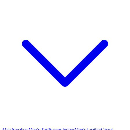
Man Sneakers
Men’s Turf
Soccer Indoor
Men’s Leather
Casual