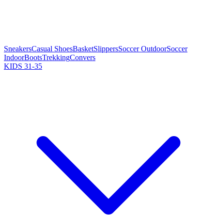
Sneakers
Casual Shoes
Basket
Slippers
Soccer Outdoor
Soccer
Indoor
Boots
Trekking
Convers
KIDS 31-35