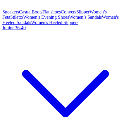
Sneakers
Casual
Boots
Flat shoes
Convers
Slipper
Women’s
Feta
Stiletto
Women's Evening Shoes
Women’s Sandals
Women's
Heeled Sandals
Women's Heeled Slippers
Junior 36-40