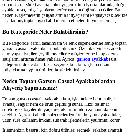
sunar. Uzun süreli ayakta kalmayı gerektiren iş ortamlarında, doğru
ayakkabı seçimi çalışanların performansını doğrudan etkiler. Bu
nedenle, işletmelerin çalışanlarının ihtiyaçlarını karşılayacak şekilde
tasarlanmış toptan ayakkabılar tercih etmeleri büyük önem taşır.
Bu Kategoride Neler Bulabilirsiniz?
Bu kategoride, farklı tasarımlara ve renk seçeneklerine sahip toptan
garson casual ayakkabıları bulabilirsiniz. Özellikle yüksek adetli
alım yapan bayiler, çeşitli modellerle müşterilerine hitap ederek
satışlarını artırma fırsatı yakalar. Ayrıca,
garson ayakkabı
üst
kategorisinde de daha fazla seçenek bulabilir, işletmenizin
ihtiyaçlarına uygun ürünleri keşfedebilirsiniz.
Neden Toptan Garson Casual Ayakkabılardan
Alışveriş Yapmalısınız?
Toptan garson casual ayakkabı alımı, işletmelere hem maliyet
avantajı sağlar hem de ürün çeşitliliği sunar. Hızlı teslimat
süreleriyle, bayiler ihtiyaç duydukları ürünleri zamanında temin
edebilir. Ayrıca, kaliteli malzemelerden üretilmiş bu ayakkabılar,
uzun süre kullanım imkanı sunarak işletmelerin yatırımını korur.
İşletmenizin başarısı için doğru ürünleri seçmek, rekabet avantajı