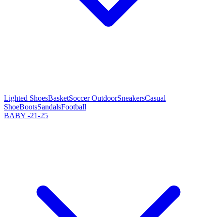
Lighted Shoes
Basket
Soccer Outdoor
Sneakers
Casual
Shoe
Boots
Sandals
Football
BABY -21-25