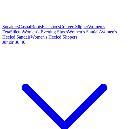
Sneakers
Casual
Boots
Flat shoes
Convers
Slipper
Women’s
Feta
Stiletto
Women's Evening Shoes
Women’s Sandals
Women's
Heeled Sandals
Women's Heeled Slippers
Junior 36-40