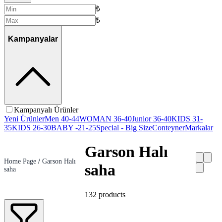
₺
₺
Kampanyalar
Kampanyalı Ürünler
Yeni Ürünler
Men 40-44
WOMAN 36-40
Junior 36-40
KIDS 31-
35
KIDS 26-30
BABY -21-25
Special - Big Size
Conteyner
Markalar
Garson Halı
Home Page
/
Garson Halı
saha
saha
132
products