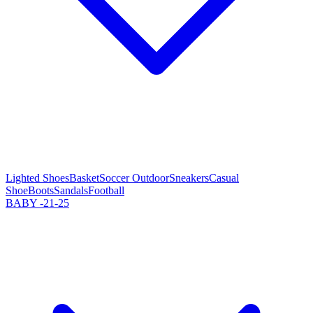
Lighted Shoes
Basket
Soccer Outdoor
Sneakers
Casual
Shoe
Boots
Sandals
Football
BABY -21-25