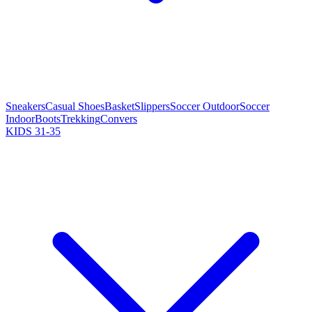
Sneakers
Casual Shoes
Basket
Slippers
Soccer Outdoor
Soccer
Indoor
Boots
Trekking
Convers
KIDS 31-35