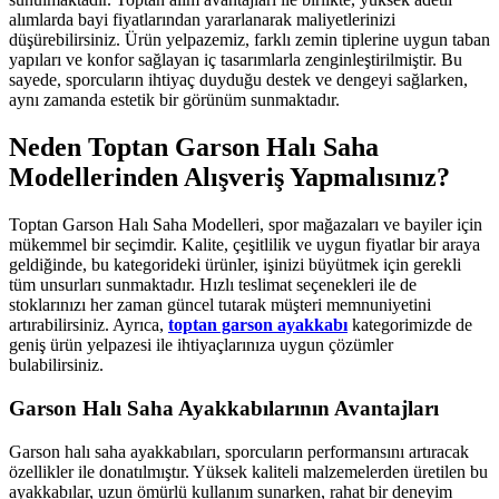
alımlarda bayi fiyatlarından yararlanarak maliyetlerinizi
düşürebilirsiniz. Ürün yelpazemiz, farklı zemin tiplerine uygun taban
yapıları ve konfor sağlayan iç tasarımlarla zenginleştirilmiştir. Bu
sayede, sporcuların ihtiyaç duyduğu destek ve dengeyi sağlarken,
aynı zamanda estetik bir görünüm sunmaktadır.
Neden Toptan Garson Halı Saha
Modellerinden Alışveriş Yapmalısınız?
Toptan Garson Halı Saha Modelleri, spor mağazaları ve bayiler için
mükemmel bir seçimdir. Kalite, çeşitlilik ve uygun fiyatlar bir araya
geldiğinde, bu kategorideki ürünler, işinizi büyütmek için gerekli
tüm unsurları sunmaktadır. Hızlı teslimat seçenekleri ile de
stoklarınızı her zaman güncel tutarak müşteri memnuniyetini
artırabilirsiniz. Ayrıca,
toptan garson ayakkabı
kategorimizde de
geniş ürün yelpazesi ile ihtiyaçlarınıza uygun çözümler
bulabilirsiniz.
Garson Halı Saha Ayakkabılarının Avantajları
Garson halı saha ayakkabıları, sporcuların performansını artıracak
özellikler ile donatılmıştır. Yüksek kaliteli malzemelerden üretilen bu
ayakkabılar, uzun ömürlü kullanım sunarken, rahat bir deneyim