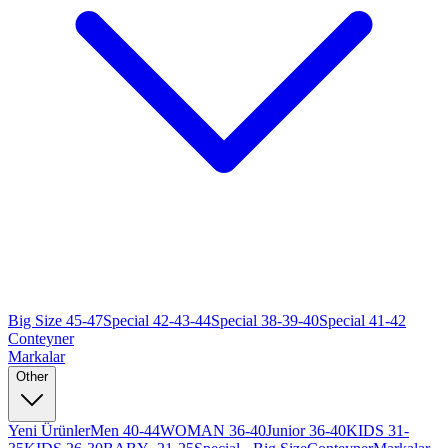
Big Size 45-47
Special 42-43-44
Special 38-39-40
Special 41-42
Conteyner
Markalar
Other
Yeni Ürünler
Men 40-44
WOMAN 36-40
Junior 36-40
KIDS 31-