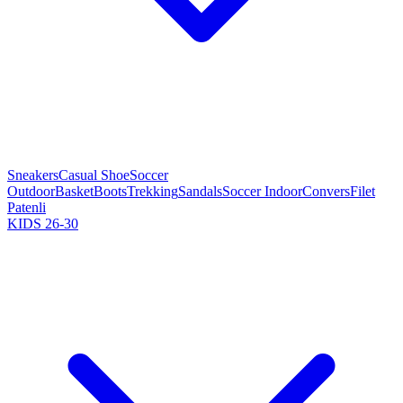
Sneakers
Casual Shoe
Soccer
Outdoor
Basket
Boots
Trekking
Sandals
Soccer Indoor
Convers
Filet
Patenli
KIDS 26-30