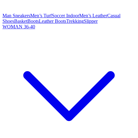
Man Sneakers
Men’s Turf
Soccer Indoor
Men’s Leather
Casual
Shoes
Basket
Boots
Leather Boots
Trekking
Slipper
WOMAN 36-40