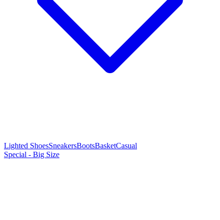
Lighted Shoes
Sneakers
Boots
Basket
Casual
Special - Big Size