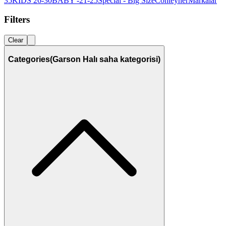
35
KIDS 26-30
BABY -21-25
Special - Big Size
Conteyner
Markalar
Filters
Clear
Categories
(Garson Halı saha kategorisi)