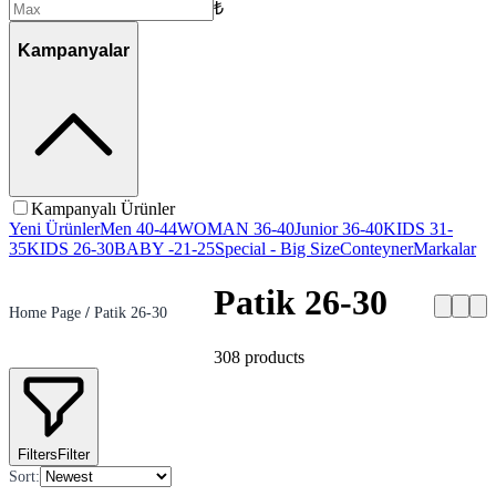
₺
Kampanyalar
Kampanyalı Ürünler
Yeni Ürünler
Men 40-44
WOMAN 36-40
Junior 36-40
KIDS 31-
35
KIDS 26-30
BABY -21-25
Special - Big Size
Conteyner
Markalar
Patik 26-30
Home Page
/
Patik 26-30
308
products
Filters
Filter
Sort
: