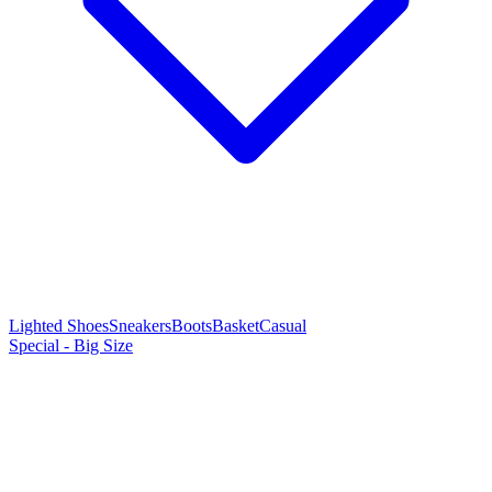
Lighted Shoes
Sneakers
Boots
Basket
Casual
Special - Big Size