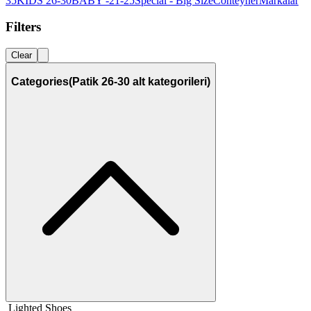
35
KIDS 26-30
BABY -21-25
Special - Big Size
Conteyner
Markalar
Filters
Clear
Categories
(Patik 26-30 alt kategorileri)
Lighted Shoes