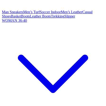
Man Sneakers
Men’s Turf
Soccer Indoor
Men’s Leather
Casual
Shoes
Basket
Boots
Leather Boots
Trekking
Slipper
WOMAN 36-40