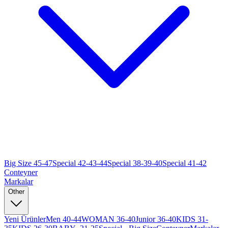
Big Size 45-47
Special 42-43-44
Special 38-39-40
Special 41-42
Conteyner
Markalar
Other
Yeni Ürünler
Men 40-44
WOMAN 36-40
Junior 36-40
KIDS 31-