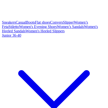
Sneakers
Casual
Boots
Flat shoes
Convers
Slipper
Women’s
Feta
Stiletto
Women's Evening Shoes
Women’s Sandals
Women's
Heeled Sandals
Women's Heeled Slippers
Junior 36-40