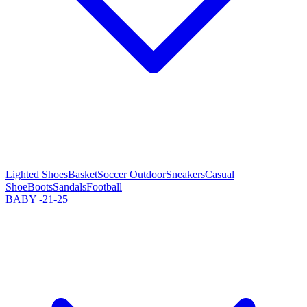
Lighted Shoes
Basket
Soccer Outdoor
Sneakers
Casual
Shoe
Boots
Sandals
Football
BABY -21-25