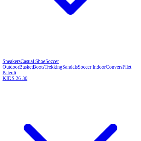
Sneakers
Casual Shoe
Soccer
Outdoor
Basket
Boots
Trekking
Sandals
Soccer Indoor
Convers
Filet
Patenli
KIDS 26-30