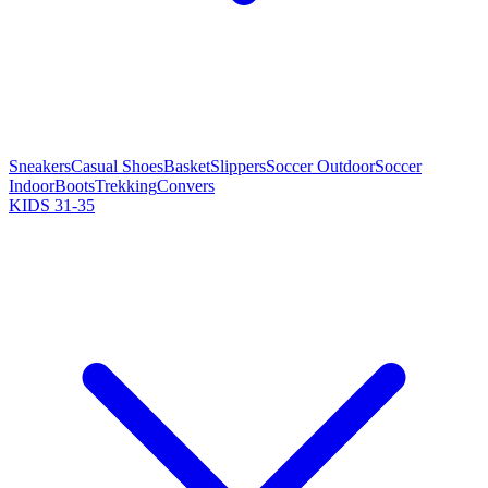
Sneakers
Casual Shoes
Basket
Slippers
Soccer Outdoor
Soccer
Indoor
Boots
Trekking
Convers
KIDS 31-35