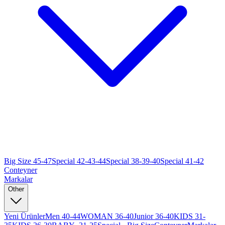
Big Size 45-47
Special 42-43-44
Special 38-39-40
Special 41-42
Conteyner
Markalar
Other
Yeni Ürünler
Men 40-44
WOMAN 36-40
Junior 36-40
KIDS 31-