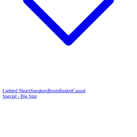
Lighted Shoes
Sneakers
Boots
Basket
Casual
Special - Big Size