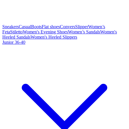
Sneakers
Casual
Boots
Flat shoes
Convers
Slipper
Women’s
Feta
Stiletto
Women's Evening Shoes
Women’s Sandals
Women's
Heeled Sandals
Women's Heeled Slippers
Junior 36-40