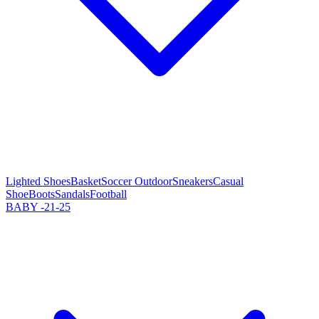
Lighted Shoes
Basket
Soccer Outdoor
Sneakers
Casual
Shoe
Boots
Sandals
Football
BABY -21-25