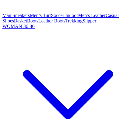
Man Sneakers
Men’s Turf
Soccer Indoor
Men’s Leather
Casual
Shoes
Basket
Boots
Leather Boots
Trekking
Slipper
WOMAN 36-40