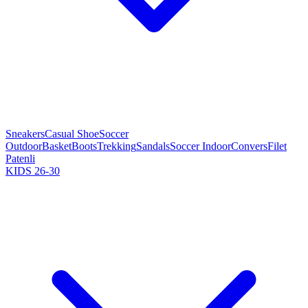
Sneakers
Casual Shoe
Soccer
Outdoor
Basket
Boots
Trekking
Sandals
Soccer Indoor
Convers
Filet
Patenli
KIDS 26-30