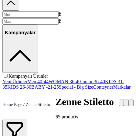
₺
₺
Kampanyalar
Kampanyalı Ürünler
Yeni Ürünler
Men 40-44
WOMAN 36-40
Junior 36-40
KIDS 31-
35
KIDS 26-30
BABY -21-25
Special - Big Size
Conteyner
Markalar
Zenne Stiletto
Home Page
/
Zenne Stiletto
65
products