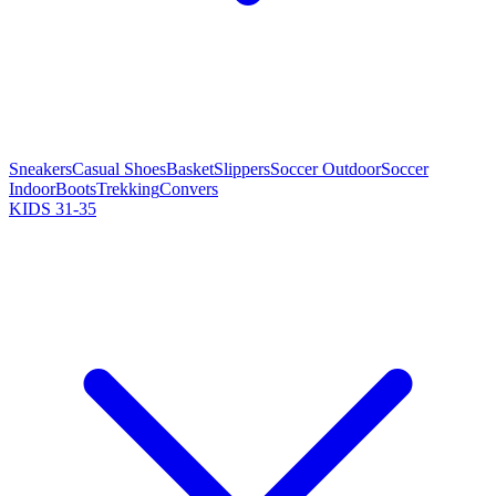
Sneakers
Casual Shoes
Basket
Slippers
Soccer Outdoor
Soccer
Indoor
Boots
Trekking
Convers
KIDS 31-35