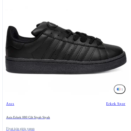
1
Axıs
Erkek Spor
Axis Erkek 080 Cilt Siyah Siyah
Fiyat için giriş yapın