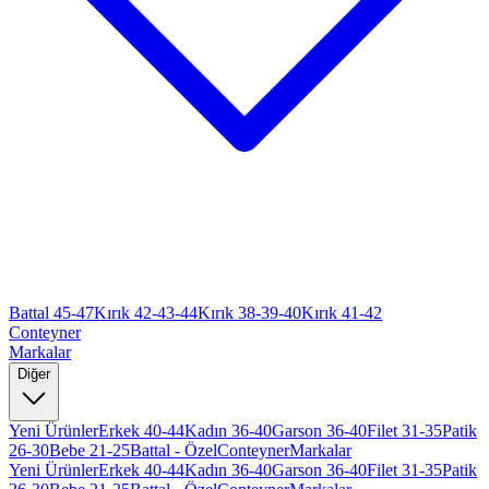
Battal 45-47
Kırık 42-43-44
Kırık 38-39-40
Kırık 41-42
Conteyner
Markalar
Diğer
Yeni Ürünler
Erkek 40-44
Kadın 36-40
Garson 36-40
Filet 31-35
Patik
26-30
Bebe 21-25
Battal - Özel
Conteyner
Markalar
Yeni Ürünler
Erkek 40-44
Kadın 36-40
Garson 36-40
Filet 31-35
Patik