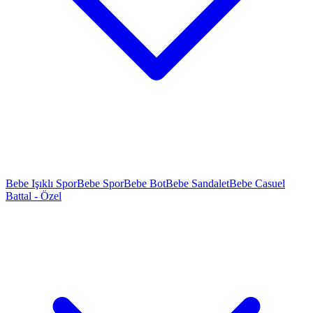
Bebe Işıklı Spor
Bebe Spor
Bebe Bot
Bebe Sandalet
Bebe Casuel
Battal - Özel