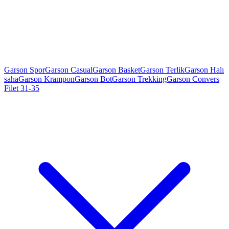
Garson Spor
Garson Casual
Garson Basket
Garson Terlik
Garson Halı
saha
Garson Krampon
Garson Bot
Garson Trekking
Garson Convers
Filet 31-35