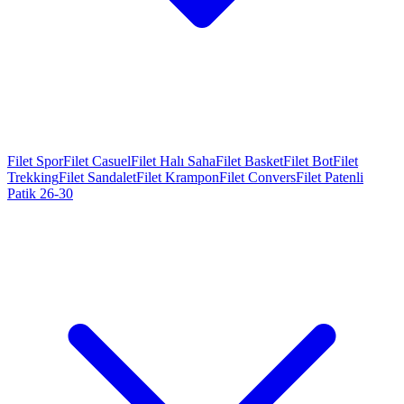
Filet Spor
Filet Casuel
Filet Halı Saha
Filet Basket
Filet Bot
Filet
Trekking
Filet Sandalet
Filet Krampon
Filet Convers
Filet Patenli
Patik 26-30