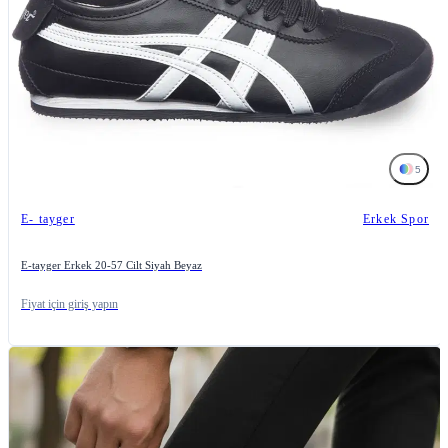
5
E- tayger
Erkek Spor
E-tayger Erkek 20-57 Cilt Siyah Beyaz
Fiyat için giriş yapın