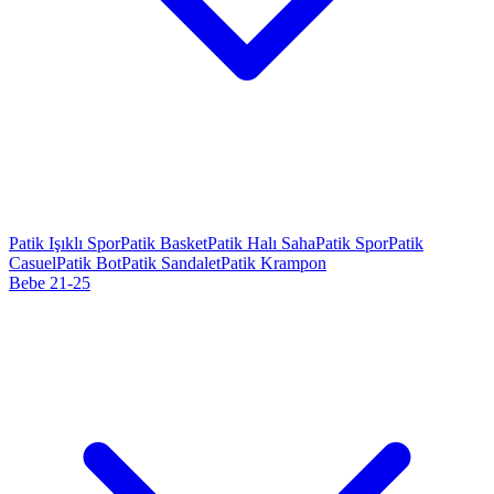
Patik Işıklı Spor
Patik Basket
Patik Halı Saha
Patik Spor
Patik
Casuel
Patik Bot
Patik Sandalet
Patik Krampon
Bebe 21-25