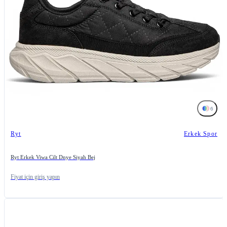
6
Ryt
Erkek Spor
Ryt Erkek Viwa Cilt Dnye Siyah Bej
Fiyat için giriş yapın