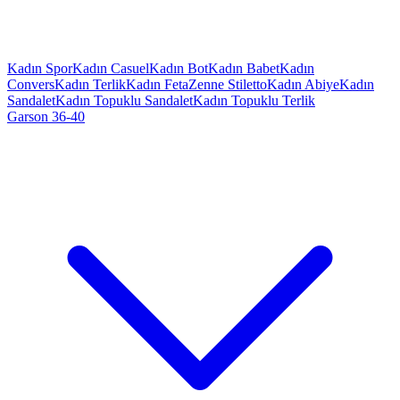
Kadın Spor
Kadın Casuel
Kadın Bot
Kadın Babet
Kadın
Convers
Kadın Terlik
Kadın Feta
Zenne Stiletto
Kadın Abiye
Kadın
Sandalet
Kadın Topuklu Sandalet
Kadın Topuklu Terlik
Garson 36-40