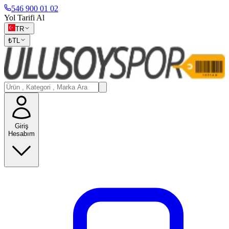
546 900 01 02
Yol Tarifi Al
TR
₺
TL
Giriş
Hesabım