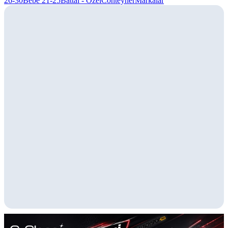
26-30
Bebe 21-25
Battal - Özel
Conteyner
Markalar