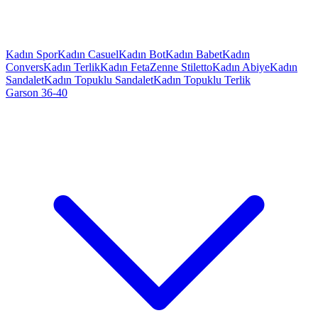
Kadın Spor
Kadın Casuel
Kadın Bot
Kadın Babet
Kadın
Convers
Kadın Terlik
Kadın Feta
Zenne Stiletto
Kadın Abiye
Kadın
Sandalet
Kadın Topuklu Sandalet
Kadın Topuklu Terlik
Garson 36-40