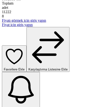
Toplam
adet
1
1
2
2
2
8
Fiyatı görmek için giriş yapın
Fiyat için giriş yapın
Favorilere Ekle
Karşılaştırma Listesine Ekle