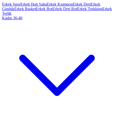
Erkek Spor
Erkek Halı Saha
Erkek Krampon
Erkek Deri
Erkek
Günlük
Erkek Basket
Erkek Bot
Erkek Deri Bot
Erkek Trekking
Erkek
Terlik
Kadın 36-40