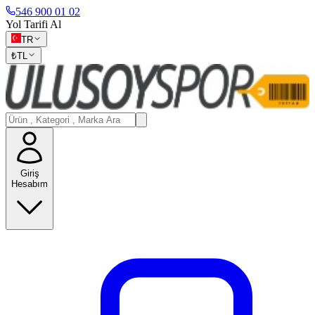
546 900 01 02
Yol Tarifi Al
TR
₺
TL
Giriş
Hesabım