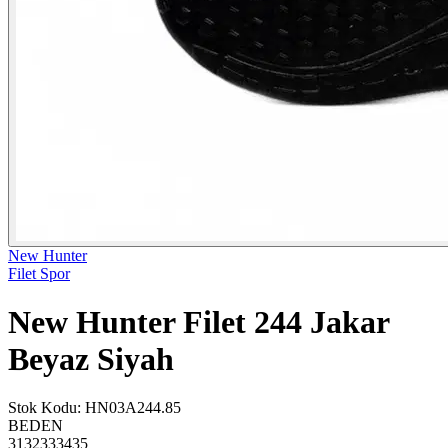
New Hunter
Filet Spor
New Hunter Filet 244 Jakar
Beyaz Siyah
Stok Kodu
:
HN03A244.85
BEDEN
31
32
33
34
35