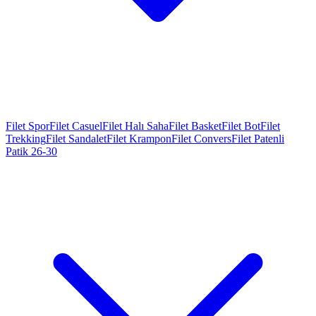
Filet Spor
Filet Casuel
Filet Halı Saha
Filet Basket
Filet Bot
Filet
Trekking
Filet Sandalet
Filet Krampon
Filet Convers
Filet Patenli
Patik 26-30