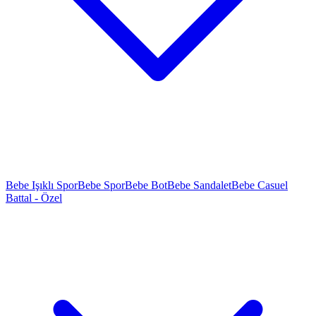
Bebe Işıklı Spor
Bebe Spor
Bebe Bot
Bebe Sandalet
Bebe Casuel
Battal - Özel