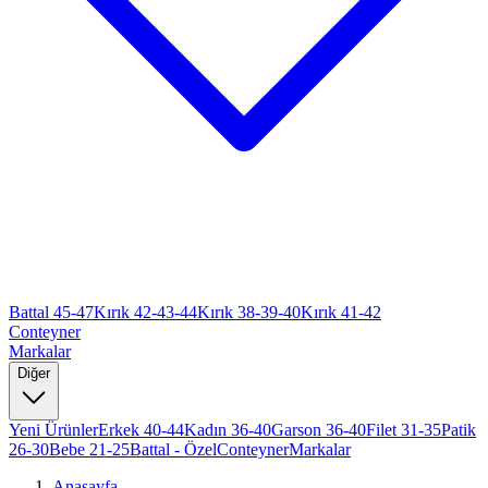
Battal 45-47
Kırık 42-43-44
Kırık 38-39-40
Kırık 41-42
Conteyner
Markalar
Diğer
Yeni Ürünler
Erkek 40-44
Kadın 36-40
Garson 36-40
Filet 31-35
Patik
26-30
Bebe 21-25
Battal - Özel
Conteyner
Markalar
Anasayfa