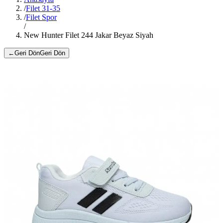
/
Filet 31-35
/
Filet Spor
/
New Hunter Filet 244 Jakar Beyaz Siyah
←
Geri Dön
Geri Dön