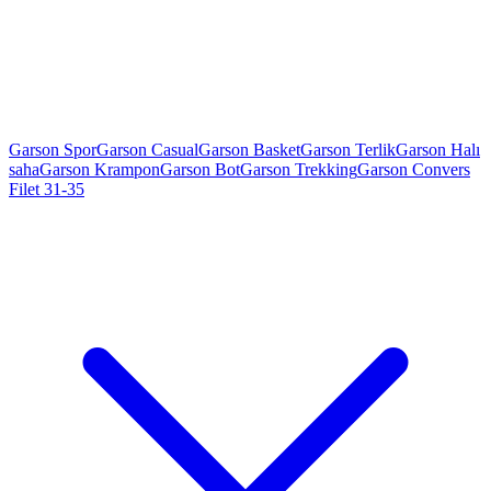
Garson Spor
Garson Casual
Garson Basket
Garson Terlik
Garson Halı
saha
Garson Krampon
Garson Bot
Garson Trekking
Garson Convers
Filet 31-35