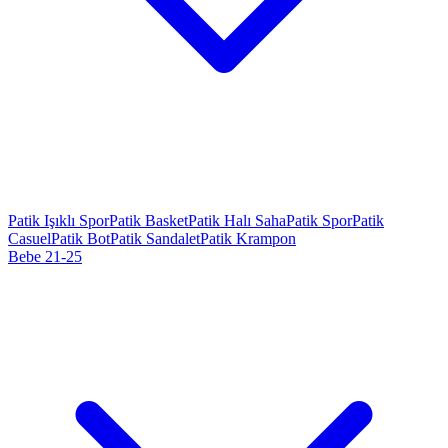
Patik Işıklı Spor
Patik Basket
Patik Halı Saha
Patik Spor
Patik
Casuel
Patik Bot
Patik Sandalet
Patik Krampon
Bebe 21-25