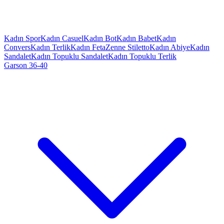
Kadın Spor
Kadın Casuel
Kadın Bot
Kadın Babet
Kadın
Convers
Kadın Terlik
Kadın Feta
Zenne Stiletto
Kadın Abiye
Kadın
Sandalet
Kadın Topuklu Sandalet
Kadın Topuklu Terlik
Garson 36-40