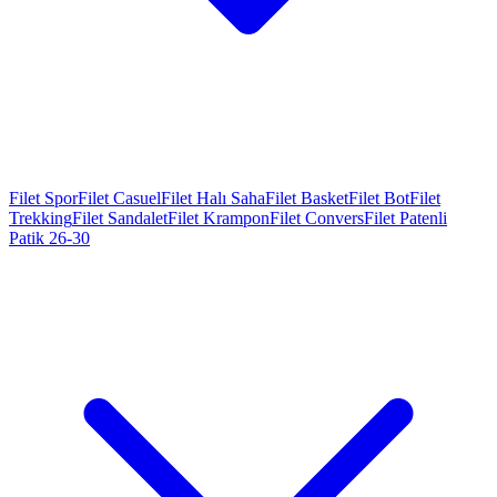
Filet Spor
Filet Casuel
Filet Halı Saha
Filet Basket
Filet Bot
Filet
Trekking
Filet Sandalet
Filet Krampon
Filet Convers
Filet Patenli
Patik 26-30