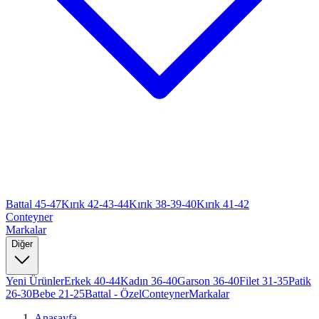
Battal 45-47
Kırık 42-43-44
Kırık 38-39-40
Kırık 41-42
Conteyner
Markalar
Diğer
Yeni Ürünler
Erkek 40-44
Kadın 36-40
Garson 36-40
Filet 31-35
Patik
26-30
Bebe 21-25
Battal - Özel
Conteyner
Markalar
Anasayfa