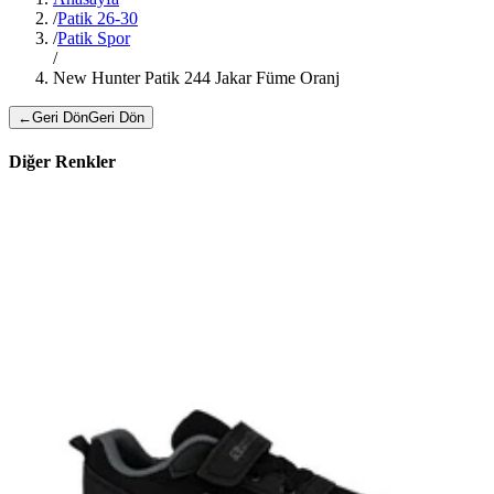
/
Patik 26-30
/
Patik Spor
/
New Hunter Patik 244 Jakar Füme Oranj
←
Geri Dön
Geri Dön
Diğer Renkler