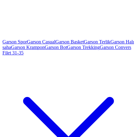
Garson Spor
Garson Casual
Garson Basket
Garson Terlik
Garson Halı
saha
Garson Krampon
Garson Bot
Garson Trekking
Garson Convers
Filet 31-35