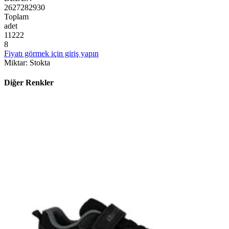
26
27
28
29
30
Toplam
adet
1
1
2
2
2
8
Fiyatı görmek için giriş yapın
Miktar
:
Stokta
Diğer Renkler