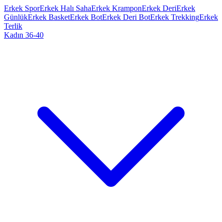
Erkek Spor
Erkek Halı Saha
Erkek Krampon
Erkek Deri
Erkek
Günlük
Erkek Basket
Erkek Bot
Erkek Deri Bot
Erkek Trekking
Erkek
Terlik
Kadın 36-40