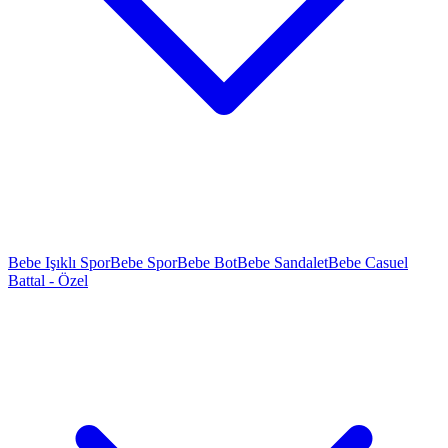
Bebe Işıklı Spor
Bebe Spor
Bebe Bot
Bebe Sandalet
Bebe Casuel
Battal - Özel