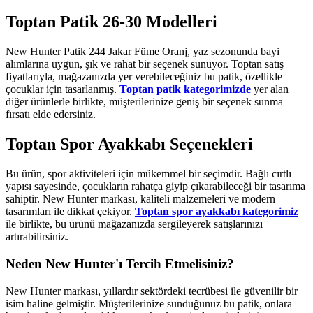
Toptan Patik 26-30 Modelleri
New Hunter Patik 244 Jakar Füme Oranj, yaz sezonunda bayi
alımlarına uygun, şık ve rahat bir seçenek sunuyor. Toptan satış
fiyatlarıyla, mağazanızda yer verebileceğiniz bu patik, özellikle
çocuklar için tasarlanmış.
Toptan patik kategorimizde
yer alan
diğer ürünlerle birlikte, müşterilerinize geniş bir seçenek sunma
fırsatı elde edersiniz.
Toptan Spor Ayakkabı Seçenekleri
Bu ürün, spor aktiviteleri için mükemmel bir seçimdir. Bağlı cırtlı
yapısı sayesinde, çocukların rahatça giyip çıkarabileceği bir tasarıma
sahiptir. New Hunter markası, kaliteli malzemeleri ve modern
tasarımları ile dikkat çekiyor.
Toptan spor ayakkabı kategorimiz
ile birlikte, bu ürünü mağazanızda sergileyerek satışlarınızı
artırabilirsiniz.
Neden New Hunter'ı Tercih Etmelisiniz?
New Hunter markası, yıllardır sektördeki tecrübesi ile güvenilir bir
isim haline gelmiştir. Müşterilerinize sunduğunuz bu patik, onlara