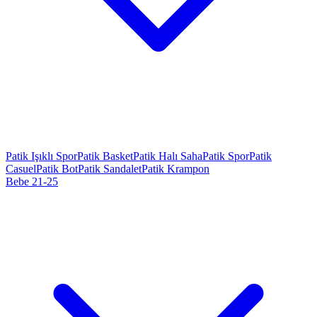
Patik Işıklı Spor
Patik Basket
Patik Halı Saha
Patik Spor
Patik
Casuel
Patik Bot
Patik Sandalet
Patik Krampon
Bebe 21-25