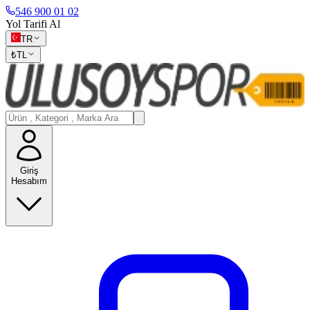
546 900 01 02
Yol Tarifi Al
TR
₺
TL
Giriş
Hesabım