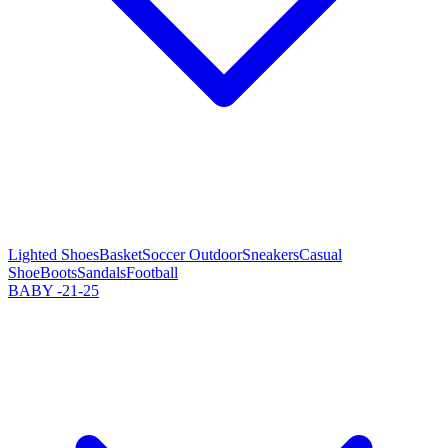
Lighted Shoes
Basket
Soccer Outdoor
Sneakers
Casual
Shoe
Boots
Sandals
Football
BABY -21-25