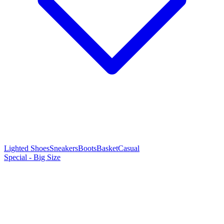
Lighted Shoes
Sneakers
Boots
Basket
Casual
Special - Big Size