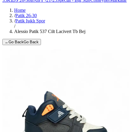
35
KIDS 26-30
BABY -21-25
Special - Big Size
Conteyner
Markalar
Home
/
Patik 26-30
/
Patik Işıklı Spor
/
Alessio Patik 537 Cilt Lacivert Tb Bej
←
Go Back
Go Back