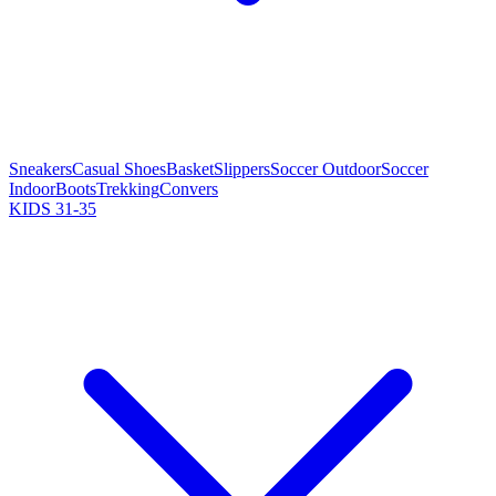
Sneakers
Casual Shoes
Basket
Slippers
Soccer Outdoor
Soccer
Indoor
Boots
Trekking
Convers
KIDS 31-35