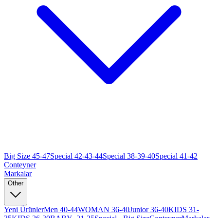
Big Size 45-47
Special 42-43-44
Special 38-39-40
Special 41-42
Conteyner
Markalar
Other
Yeni Ürünler
Men 40-44
WOMAN 36-40
Junior 36-40
KIDS 31-