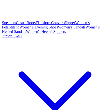
Sneakers
Casual
Boots
Flat shoes
Convers
Slipper
Women’s
Feta
Stiletto
Women's Evening Shoes
Women’s Sandals
Women's
Heeled Sandals
Women's Heeled Slippers
Junior 36-40