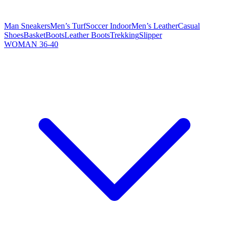
Man Sneakers
Men’s Turf
Soccer Indoor
Men’s Leather
Casual
Shoes
Basket
Boots
Leather Boots
Trekking
Slipper
WOMAN 36-40