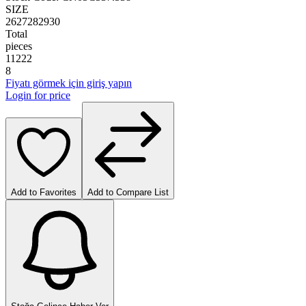
SIZE
26
27
28
29
30
Total
pieces
1
1
2
2
2
8
Fiyatı görmek için giriş yapın
Login for price
Add to Favorites
Add to Compare List