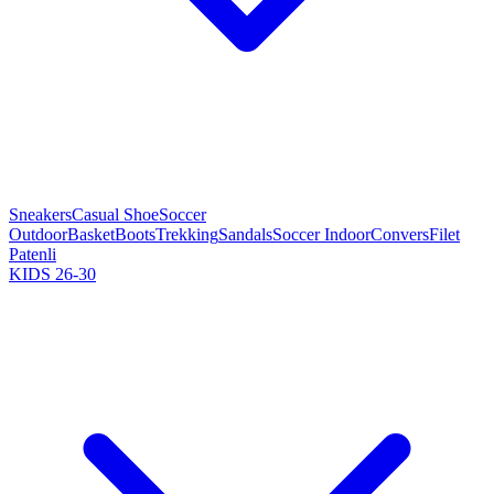
Sneakers
Casual Shoe
Soccer
Outdoor
Basket
Boots
Trekking
Sandals
Soccer Indoor
Convers
Filet
Patenli
KIDS 26-30