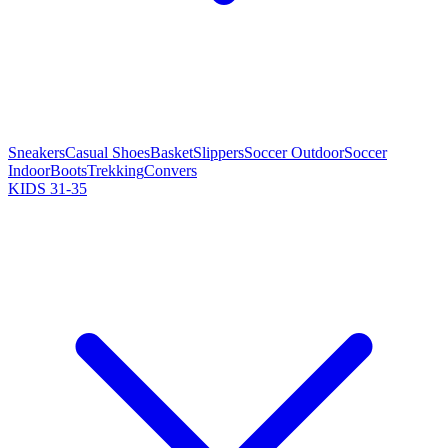
Sneakers
Casual Shoes
Basket
Slippers
Soccer Outdoor
Soccer
Indoor
Boots
Trekking
Convers
KIDS 31-35