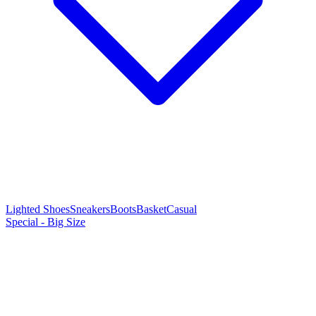
Lighted Shoes
Sneakers
Boots
Basket
Casual
Special - Big Size