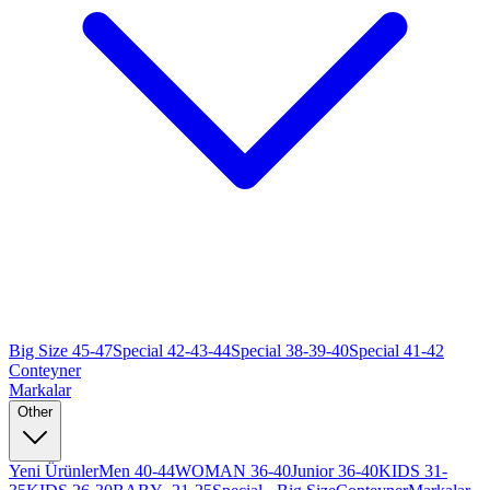
Big Size 45-47
Special 42-43-44
Special 38-39-40
Special 41-42
Conteyner
Markalar
Other
Yeni Ürünler
Men 40-44
WOMAN 36-40
Junior 36-40
KIDS 31-