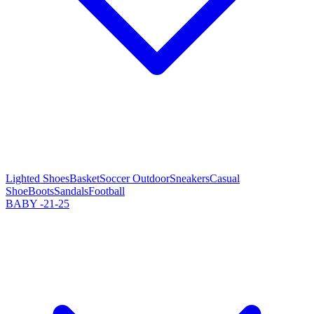
Lighted Shoes
Basket
Soccer Outdoor
Sneakers
Casual
Shoe
Boots
Sandals
Football
BABY -21-25