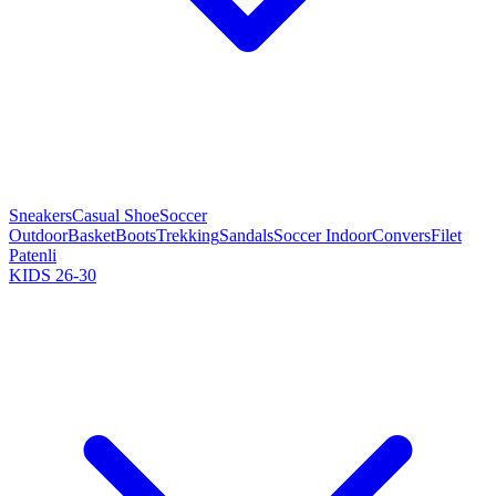
Sneakers
Casual Shoe
Soccer
Outdoor
Basket
Boots
Trekking
Sandals
Soccer Indoor
Convers
Filet
Patenli
KIDS 26-30