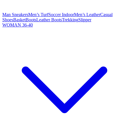
Man Sneakers
Men’s Turf
Soccer Indoor
Men’s Leather
Casual
Shoes
Basket
Boots
Leather Boots
Trekking
Slipper
WOMAN 36-40