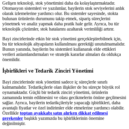
Gelişen teknoloji, stok yönetimini daha da kolaylaştırmaktadır.
Otomasyon sistemleri ve yazılımlar, bayilerin stok seviyelerini anlık
olarak izlemelerine yardımcı olur. Bu sistemler sayesinde, stokta
bulunan ürünlerin durumunu takip etmek, sipariş süreçlerini
yönetmek ve analiz yapmak daha pratik hale gelir. Ayrıca, bu tür
teknolojik çözümler, stok hatalarını azaltarak verimliliği artırır.
Bayi zincirlerinde etkin bir stok yönetimi gerçekleştirebilmek için,
bu tür teknolojik altyapıların kullanılması gerektiği unutulmamalıdır.
Bunun yanında, bayilerin bu sistemleri kullanarak elde ettikleri
verileri anlamlandırmaları ve stratejik kararlar almaları da oldukça
önemlidir.
İşbirlikleri ve Tedarik Zinciri Yönetimi
Bayi zincirlerinde stok yönetimi sadece iç süreçlerle sınırlı
kalmamalıdır. Tedarikçilerle olan ilişkiler de bu süreçte büyük rol
oynamaktadır. Güçlü bir tedarik zinciri yönetimi, ürünlerin
zamanında temin edilmesini ve olası gecikmelerin önüne geçilmesini
sağlar. Ayrıca, bayilerin tedarikçileriyle yapacağı işbirlikleri, daha
avantajlı fiyatlar ve özel indirimler elde etmelerine yardımcı olabilir.
Özellikle
toptan ayakkabı satın alırken dikkat edilmesi
gerekenler
başlıklı yazımızda bu işbirliklerinin önemine
değinilmiştir.