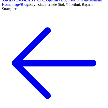
35
KIDS 26-30
BABY -21-25
Special - Big Size
Conteyner
Markalar
Home Page
/
Blog
/
Bayi Zincirlerinde Stok Yönetimi: Başarılı
Stratejiler