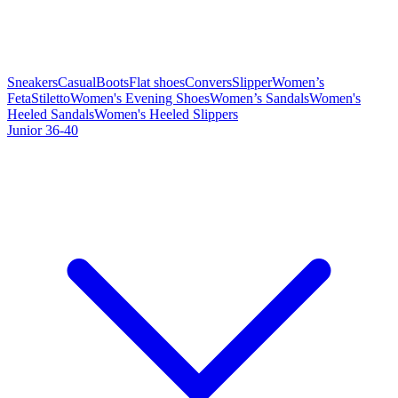
Sneakers
Casual
Boots
Flat shoes
Convers
Slipper
Women’s
Feta
Stiletto
Women's Evening Shoes
Women’s Sandals
Women's
Heeled Sandals
Women's Heeled Slippers
Junior 36-40