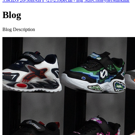
35
KIDS 26-30
BABY -21-25
Special - Big Size
Conteyner
Markalar
Blog
Blog Description