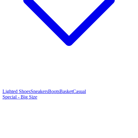
Lighted Shoes
Sneakers
Boots
Basket
Casual
Special - Big Size