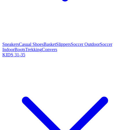
Sneakers
Casual Shoes
Basket
Slippers
Soccer Outdoor
Soccer
Indoor
Boots
Trekking
Convers
KIDS 31-35