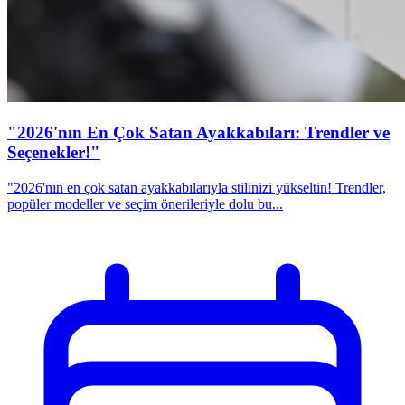
"2026'nın En Çok Satan Ayakkabıları: Trendler ve
Seçenekler!"
"2026'nın en çok satan ayakkabılarıyla stilinizi yükseltin! Trendler,
popüler modeller ve seçim önerileriyle dolu bu...