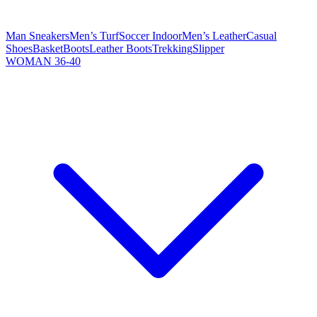
Man Sneakers
Men’s Turf
Soccer Indoor
Men’s Leather
Casual
Shoes
Basket
Boots
Leather Boots
Trekking
Slipper
WOMAN 36-40