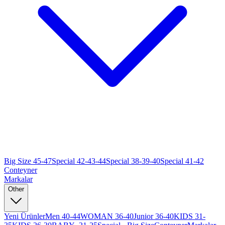
Big Size 45-47
Special 42-43-44
Special 38-39-40
Special 41-42
Conteyner
Markalar
Other
Yeni Ürünler
Men 40-44
WOMAN 36-40
Junior 36-40
KIDS 31-