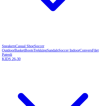
Sneakers
Casual Shoe
Soccer
Outdoor
Basket
Boots
Trekking
Sandals
Soccer Indoor
Convers
Filet
Patenli
KIDS 26-30