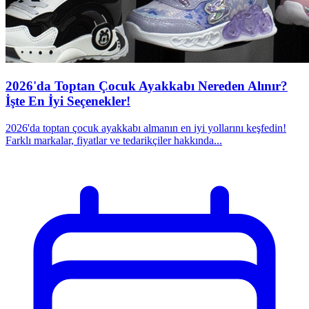
2026'da Toptan Çocuk Ayakkabı Nereden Alınır?
İşte En İyi Seçenekler!
2026'da toptan çocuk ayakkabı almanın en iyi yollarını keşfedin!
Farklı markalar, fiyatlar ve tedarikçiler hakkında...