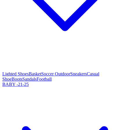
Lighted Shoes
Basket
Soccer Outdoor
Sneakers
Casual
Shoe
Boots
Sandals
Football
BABY -21-25