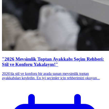
"2026 Mevsimlik Toptan Ayakkabı Seçim Rehberi:
Stil ve Konforu Yakalayın!"
2026'da stil ve konforu bir arada sunan mevsimlik toptan
ayakkabıları keşfedin. En iyi seçimler için rehberimizi okuyun...