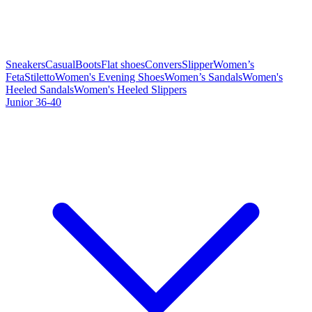
Sneakers
Casual
Boots
Flat shoes
Convers
Slipper
Women’s
Feta
Stiletto
Women's Evening Shoes
Women’s Sandals
Women's
Heeled Sandals
Women's Heeled Slippers
Junior 36-40