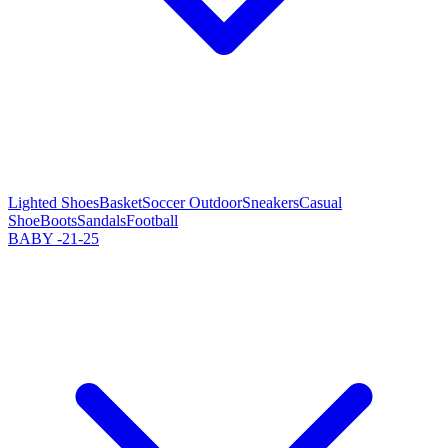
Lighted Shoes
Basket
Soccer Outdoor
Sneakers
Casual
Shoe
Boots
Sandals
Football
BABY -21-25