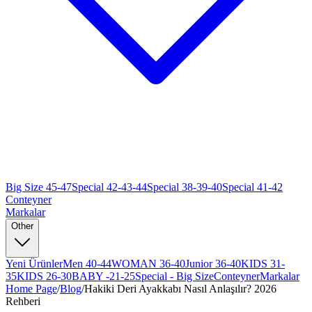
Big Size 45-47
Special 42-43-44
Special 38-39-40
Special 41-42
Conteyner
Markalar
Other
Yeni Ürünler
Men 40-44
WOMAN 36-40
Junior 36-40
KIDS 31-
35
KIDS 26-30
BABY -21-25
Special - Big Size
Conteyner
Markalar
Home Page
/
Blog
/
Hakiki Deri Ayakkabı Nasıl Anlaşılır? 2026
Rehberi