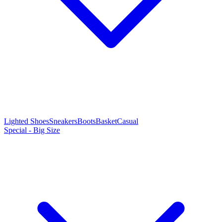
Lighted Shoes
Sneakers
Boots
Basket
Casual
Special - Big Size