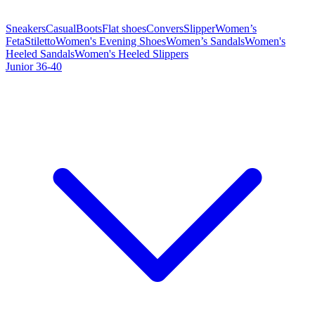
Sneakers
Casual
Boots
Flat shoes
Convers
Slipper
Women’s
Feta
Stiletto
Women's Evening Shoes
Women’s Sandals
Women's
Heeled Sandals
Women's Heeled Slippers
Junior 36-40