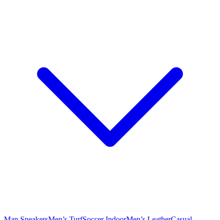
Man Sneakers
Men’s Turf
Soccer Indoor
Men’s Leather
Casual