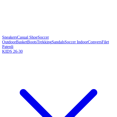
Sneakers
Casual Shoe
Soccer
Outdoor
Basket
Boots
Trekking
Sandals
Soccer Indoor
Convers
Filet
Patenli
KIDS 26-30