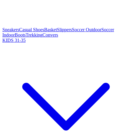
Sneakers
Casual Shoes
Basket
Slippers
Soccer Outdoor
Soccer
Indoor
Boots
Trekking
Convers
KIDS 31-35