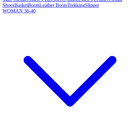
Shoes
Basket
Boots
Leather Boots
Trekking
Slipper
WOMAN 36-40