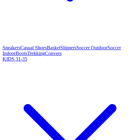
Sneakers
Casual Shoes
Basket
Slippers
Soccer Outdoor
Soccer
Indoor
Boots
Trekking
Convers
KIDS 31-35