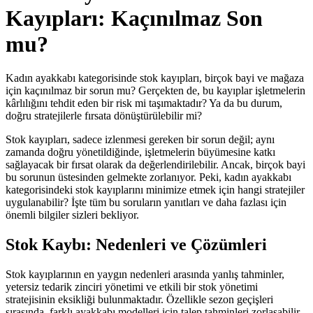
Kayıpları: Kaçınılmaz Son
mu?
Kadın ayakkabı kategorisinde stok kayıpları, birçok bayi ve mağaza
için kaçınılmaz bir sorun mu? Gerçekten de, bu kayıplar işletmelerin
kârlılığını tehdit eden bir risk mi taşımaktadır? Ya da bu durum,
doğru stratejilerle fırsata dönüştürülebilir mi?
Stok kayıpları, sadece izlenmesi gereken bir sorun değil; aynı
zamanda doğru yönetildiğinde, işletmelerin büyümesine katkı
sağlayacak bir fırsat olarak da değerlendirilebilir. Ancak, birçok bayi
bu sorunun üstesinden gelmekte zorlanıyor. Peki, kadın ayakkabı
kategorisindeki stok kayıplarını minimize etmek için hangi stratejiler
uygulanabilir? İşte tüm bu soruların yanıtları ve daha fazlası için
önemli bilgiler sizleri bekliyor.
Stok Kaybı: Nedenleri ve Çözümleri
Stok kayıplarının en yaygın nedenleri arasında yanlış tahminler,
yetersiz tedarik zinciri yönetimi ve etkili bir stok yönetimi
stratejisinin eksikliği bulunmaktadır. Özellikle sezon geçişleri
sırasında, farklı ayakkabı modelleri için talep tahminleri zorlaşabilir.