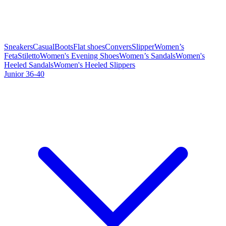
Sneakers
Casual
Boots
Flat shoes
Convers
Slipper
Women’s
Feta
Stiletto
Women's Evening Shoes
Women’s Sandals
Women's
Heeled Sandals
Women's Heeled Slippers
Junior 36-40