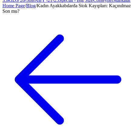
35
KIDS 26-30
BABY -21-25
Special - Big Size
Conteyner
Markalar
Home Page
/
Blog
/
Kadın Ayakkabılarda Stok Kayıpları: Kaçınılmaz
Son mu?