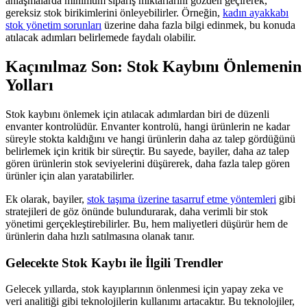
anlaşmalarda minimum sipariş miktarlarını gözden geçirerek,
gereksiz stok birikimlerini önleyebilirler. Örneğin,
kadın ayakkabı
stok yönetim sorunları
üzerine daha fazla bilgi edinmek, bu konuda
atılacak adımları belirlemede faydalı olabilir.
Kaçınılmaz Son: Stok Kaybını Önlemenin
Yolları
Stok kaybını önlemek için atılacak adımlardan biri de düzenli
envanter kontrolüdür. Envanter kontrolü, hangi ürünlerin ne kadar
süreyle stokta kaldığını ve hangi ürünlerin daha az talep gördüğünü
belirlemek için kritik bir süreçtir. Bu sayede, bayiler, daha az talep
gören ürünlerin stok seviyelerini düşürerek, daha fazla talep gören
ürünler için alan yaratabilirler.
Ek olarak, bayiler,
stok taşıma üzerine tasarruf etme yöntemleri
gibi
stratejileri de göz önünde bulundurarak, daha verimli bir stok
yönetimi gerçekleştirebilirler. Bu, hem maliyetleri düşürür hem de
ürünlerin daha hızlı satılmasına olanak tanır.
Gelecekte Stok Kaybı ile İlgili Trendler
Gelecek yıllarda, stok kayıplarının önlenmesi için yapay zeka ve
veri analitiği gibi teknolojilerin kullanımı artacaktır. Bu teknolojiler,