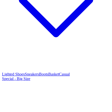
Lighted Shoes
Sneakers
Boots
Basket
Casual
Special - Big Size