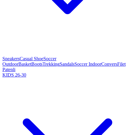
Sneakers
Casual Shoe
Soccer
Outdoor
Basket
Boots
Trekking
Sandals
Soccer Indoor
Convers
Filet
Patenli
KIDS 26-30