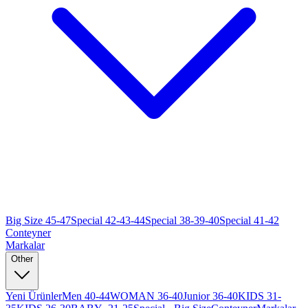
Big Size 45-47
Special 42-43-44
Special 38-39-40
Special 41-42
Conteyner
Markalar
Other
Yeni Ürünler
Men 40-44
WOMAN 36-40
Junior 36-40
KIDS 31-