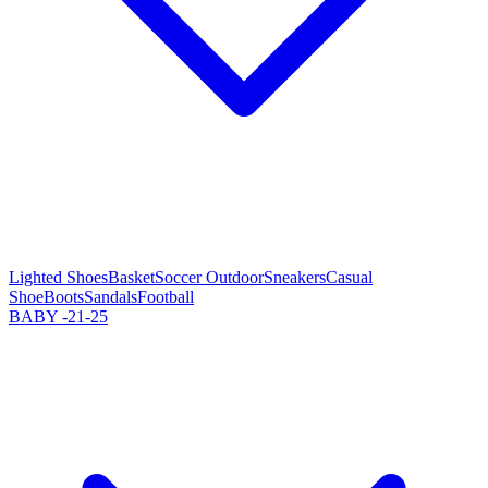
Lighted Shoes
Basket
Soccer Outdoor
Sneakers
Casual
Shoe
Boots
Sandals
Football
BABY -21-25