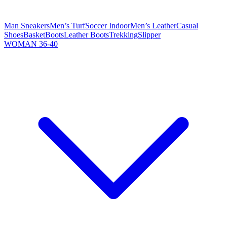
Man Sneakers
Men’s Turf
Soccer Indoor
Men’s Leather
Casual
Shoes
Basket
Boots
Leather Boots
Trekking
Slipper
WOMAN 36-40