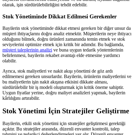
olarak, işin sürdürülebilirliğini tehdit edebilir.
Stok Yönetiminde Dikkat Edilmesi Gerekenler
Bayilerin stok yönetiminde dikkat etmesi gereken bir diğer unsur da
müşteri ihtiyaçlarını doğru analiz etmektir. Müşterilerin neye ihtiyacı
olduğunu bilmek, doğru ürünleri zamanında temin etmek ve stok
seviyelerini optimize etmek için kritik bir adımdır. Bu bağlamda,
müşteri taleplerinin analizi
ve buna uygun tedarik yöntemlerinin
belirlenmesi, bayilerin rekabet avantajı elde etmesine yardımcı
olabilir.
Ayrıca, stok maliyetleri ve nakit akışı yönetimi de göz ardı
edilmemesi gereken unsurlardır. Bayilerin, ürünlerin maliyetlerini ve
bu maliyetlerin işin nakit akışına etkisini dikkate alması,
sürdürülebilir bir iş modeli oluşturmak için kritik öneme sahiptir.
Uygun fiyatlar yerine, doğru maliyet analizleri yapmak, bayilerin
kârlılığını artırabilir.
Stok Yönetimi İçin Stratejiler Geliştirme
Bayilerin, etkili stok yönetimi için stratejiler geliştirmesi gerektiği
açıktır. Bu stratejiler arasında, düzenli envanter kontrolü, talep
tahmini ve tedarikçi değerlendirmeleri yer alır. Düzenli envanter