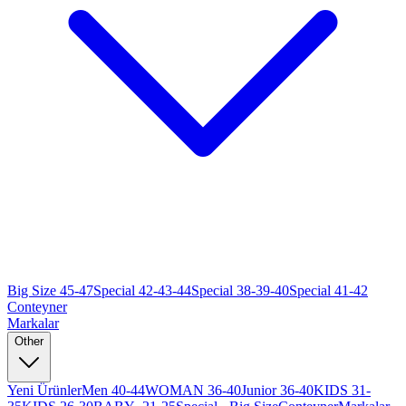
Big Size 45-47
Special 42-43-44
Special 38-39-40
Special 41-42
Conteyner
Markalar
Other
Yeni Ürünler
Men 40-44
WOMAN 36-40
Junior 36-40
KIDS 31-