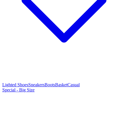
Lighted Shoes
Sneakers
Boots
Basket
Casual
Special - Big Size