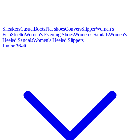
Sneakers
Casual
Boots
Flat shoes
Convers
Slipper
Women’s
Feta
Stiletto
Women's Evening Shoes
Women’s Sandals
Women's
Heeled Sandals
Women's Heeled Slippers
Junior 36-40