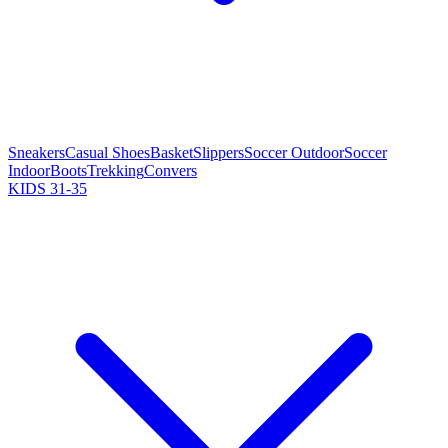
Sneakers
Casual Shoes
Basket
Slippers
Soccer Outdoor
Soccer
Indoor
Boots
Trekking
Convers
KIDS 31-35