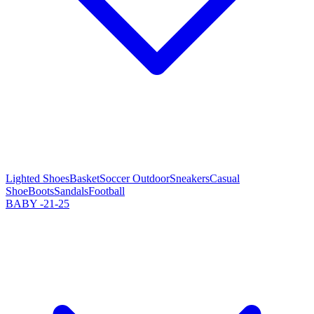
Lighted Shoes
Basket
Soccer Outdoor
Sneakers
Casual
Shoe
Boots
Sandals
Football
BABY -21-25