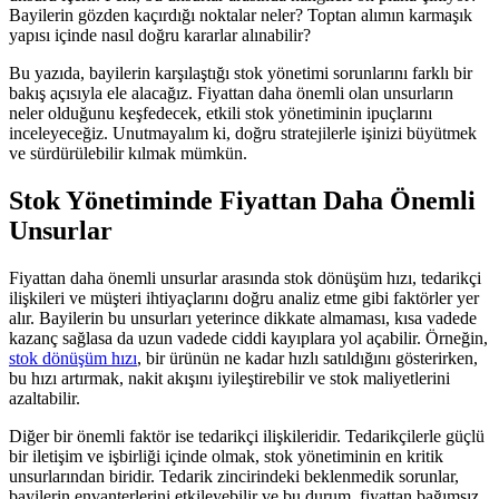
Bayilerin gözden kaçırdığı noktalar neler? Toptan alımın karmaşık
yapısı içinde nasıl doğru kararlar alınabilir?
Bu yazıda, bayilerin karşılaştığı stok yönetimi sorunlarını farklı bir
bakış açısıyla ele alacağız. Fiyattan daha önemli olan unsurların
neler olduğunu keşfedecek, etkili stok yönetiminin ipuçlarını
inceleyeceğiz. Unutmayalım ki, doğru stratejilerle işinizi büyütmek
ve sürdürülebilir kılmak mümkün.
Stok Yönetiminde Fiyattan Daha Önemli
Unsurlar
Fiyattan daha önemli unsurlar arasında stok dönüşüm hızı, tedarikçi
ilişkileri ve müşteri ihtiyaçlarını doğru analiz etme gibi faktörler yer
alır. Bayilerin bu unsurları yeterince dikkate almaması, kısa vadede
kazanç sağlasa da uzun vadede ciddi kayıplara yol açabilir. Örneğin,
stok dönüşüm hızı
, bir ürünün ne kadar hızlı satıldığını gösterirken,
bu hızı artırmak, nakit akışını iyileştirebilir ve stok maliyetlerini
azaltabilir.
Diğer bir önemli faktör ise tedarikçi ilişkileridir. Tedarikçilerle güçlü
bir iletişim ve işbirliği içinde olmak, stok yönetiminin en kritik
unsurlarından biridir. Tedarik zincirindeki beklenmedik sorunlar,
bayilerin envanterlerini etkileyebilir ve bu durum, fiyattan bağımsız