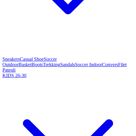
Sneakers
Casual Shoe
Soccer
Outdoor
Basket
Boots
Trekking
Sandals
Soccer Indoor
Convers
Filet
Patenli
KIDS 26-30