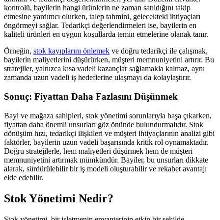
kontrolü, bayilerin hangi ürünlerin ne zaman satıldığını takip
etmesine yardımcı olurken, talep tahmini, gelecekteki ihtiyaçları
öngörmeyi sağlar. Tedarikçi değerlendirmeleri ise, bayilerin en
kaliteli ürünleri en uygun koşullarda temin etmelerine olanak tanır.
Örneğin,
stok kayıplarını önlemek
ve doğru tedarikçi ile çalışmak,
bayilerin maliyetlerini düşürürken, müşteri memnuniyetini artırır. Bu
stratejiler, yalnızca kısa vadeli kazançlar sağlamakla kalmaz, aynı
zamanda uzun vadeli iş hedeflerine ulaşmayı da kolaylaştırır.
Sonuç: Fiyattan Daha Fazlasını Düşünmek
Bayi ve mağaza sahipleri, stok yönetimi sorunlarıyla başa çıkarken,
fiyattan daha önemli unsurları göz önünde bulundurmalıdır. Stok
dönüşüm hızı, tedarikçi ilişkileri ve müşteri ihtiyaçlarının analizi gibi
faktörler, bayilerin uzun vadeli başarısında kritik rol oynamaktadır.
Doğru stratejilerle, hem maliyetleri düşürmek hem de müşteri
memnuniyetini artırmak mümkündür. Bayiler, bu unsurları dikkate
alarak, sürdürülebilir bir iş modeli oluşturabilir ve rekabet avantajı
elde edebilir.
Stok Yönetimi Nedir?
Stok yönetimi, bir işletmenin envanterinin etkin bir şekilde