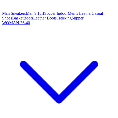
Man Sneakers
Men’s Turf
Soccer Indoor
Men’s Leather
Casual
Shoes
Basket
Boots
Leather Boots
Trekking
Slipper
WOMAN 36-40