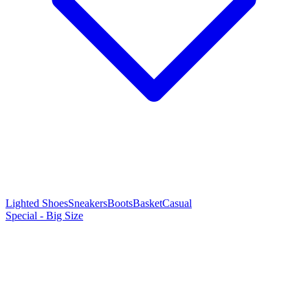
Lighted Shoes
Sneakers
Boots
Basket
Casual
Special - Big Size