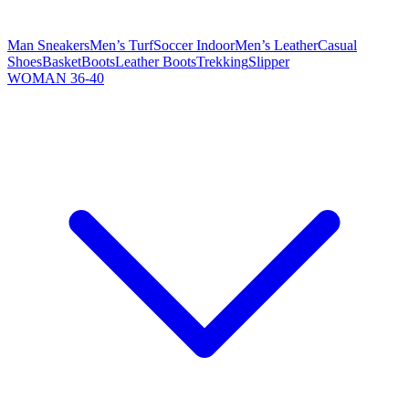
Man Sneakers
Men’s Turf
Soccer Indoor
Men’s Leather
Casual
Shoes
Basket
Boots
Leather Boots
Trekking
Slipper
WOMAN 36-40