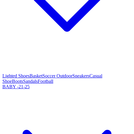
Lighted Shoes
Basket
Soccer Outdoor
Sneakers
Casual
Shoe
Boots
Sandals
Football
BABY -21-25