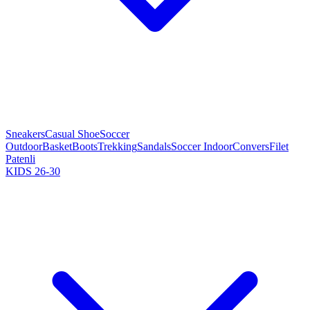
Sneakers
Casual Shoe
Soccer
Outdoor
Basket
Boots
Trekking
Sandals
Soccer Indoor
Convers
Filet
Patenli
KIDS 26-30