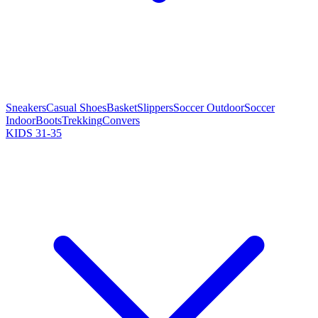
Sneakers
Casual Shoes
Basket
Slippers
Soccer Outdoor
Soccer
Indoor
Boots
Trekking
Convers
KIDS 31-35