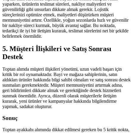
yaparken, ürünlerin teslimat süreleri, nakliye maliyetleri ve
güvenilirliği gibi unsurları dikkate almak gerekir. Lojistik
süreçlerinizi optimize etmek, maliyetleri düşürürken müşteri
memnuniyetini artırır. Özellikle, yoğun sezonlarda hızlı ve güvenilir
bir nakliye süreci kurmak, büyük avantaj sağlar. Bu noktada,
tedarikçi ile iyi bir iletişim kurarak, teslimat sürelerini net bir şekilde
belirlemek önemlidir.
5. Müşteri İlişkileri ve Satış Sonrası
Destek
Toptan alımda müşteri ilişkileri yönetimi, uzun vadeli başarı için
kritik bir rol oynamaktadır. Bayi ve mağaza sahiplerinin, satın
aldıkları ürünler hakkında bilgi sahibi olmaları ve satış sonrası destek
sunmaları gerekmektedir. Müşteri memnuniyetini artırmak adına,
geri bildirimleri dikkate almak ve gerektiğinde destek hizmetleri
sunmak önemlidir. Ayrıca, düzenli olarak müşterilerle iletişim
kurarak, yeni ürünler ve kampanyalar hakkında bilgilendirme
yapmak, sadakat oluşturur.
Sonuç
Toptan ayakkabı alımında dikkat edilmesi gereken bu 5 kritik nokta,