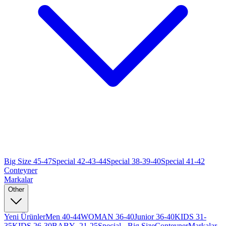
Big Size 45-47
Special 42-43-44
Special 38-39-40
Special 41-42
Conteyner
Markalar
Other
Yeni Ürünler
Men 40-44
WOMAN 36-40
Junior 36-40
KIDS 31-
35
KIDS 26-30
BABY -21-25
Special - Big Size
Conteyner
Markalar