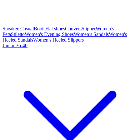
Sneakers
Casual
Boots
Flat shoes
Convers
Slipper
Women’s
Feta
Stiletto
Women's Evening Shoes
Women’s Sandals
Women's
Heeled Sandals
Women's Heeled Slippers
Junior 36-40