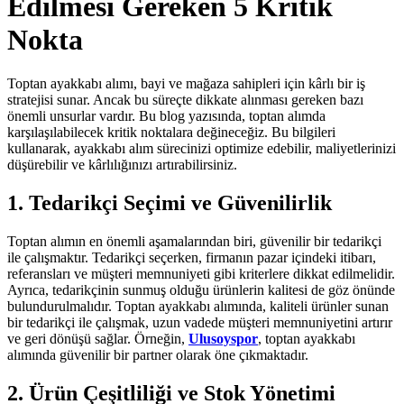
Edilmesi Gereken 5 Kritik
Nokta
Toptan ayakkabı alımı, bayi ve mağaza sahipleri için kârlı bir iş
stratejisi sunar. Ancak bu süreçte dikkate alınması gereken bazı
önemli unsurlar vardır. Bu blog yazısında, toptan alımda
karşılaşılabilecek kritik noktalara değineceğiz. Bu bilgileri
kullanarak, ayakkabı alım sürecinizi optimize edebilir, maliyetlerinizi
düşürebilir ve kârlılığınızı artırabilirsiniz.
1. Tedarikçi Seçimi ve Güvenilirlik
Toptan alımın en önemli aşamalarından biri, güvenilir bir tedarikçi
ile çalışmaktır. Tedarikçi seçerken, firmanın pazar içindeki itibarı,
referansları ve müşteri memnuniyeti gibi kriterlere dikkat edilmelidir.
Ayrıca, tedarikçinin sunmuş olduğu ürünlerin kalitesi de göz önünde
bulundurulmalıdır. Toptan ayakkabı alımında, kaliteli ürünler sunan
bir tedarikçi ile çalışmak, uzun vadede müşteri memnuniyetini artırır
ve geri dönüşü sağlar. Örneğin,
Ulusoyspor
, toptan ayakkabı
alımında güvenilir bir partner olarak öne çıkmaktadır.
2. Ürün Çeşitliliği ve Stok Yönetimi