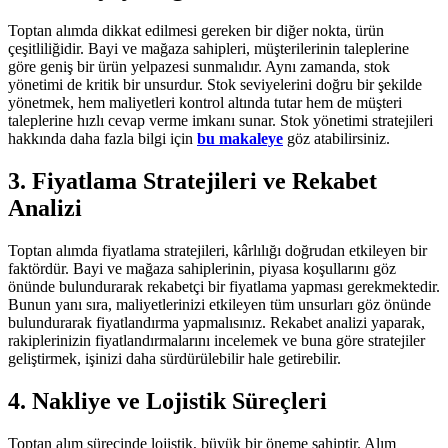
Toptan alımda dikkat edilmesi gereken bir diğer nokta, ürün
çeşitliliğidir. Bayi ve mağaza sahipleri, müşterilerinin taleplerine
göre geniş bir ürün yelpazesi sunmalıdır. Aynı zamanda, stok
yönetimi de kritik bir unsurdur. Stok seviyelerini doğru bir şekilde
yönetmek, hem maliyetleri kontrol altında tutar hem de müşteri
taleplerine hızlı cevap verme imkanı sunar. Stok yönetimi stratejileri
hakkında daha fazla bilgi için
bu makaleye
göz atabilirsiniz.
3. Fiyatlama Stratejileri ve Rekabet
Analizi
Toptan alımda fiyatlama stratejileri, kârlılığı doğrudan etkileyen bir
faktördür. Bayi ve mağaza sahiplerinin, piyasa koşullarını göz
önünde bulundurarak rekabetçi bir fiyatlama yapması gerekmektedir.
Bunun yanı sıra, maliyetlerinizi etkileyen tüm unsurları göz önünde
bulundurarak fiyatlandırma yapmalısınız. Rekabet analizi yaparak,
rakiplerinizin fiyatlandırmalarını incelemek ve buna göre stratejiler
geliştirmek, işinizi daha sürdürülebilir hale getirebilir.
4. Nakliye ve Lojistik Süreçleri
Toptan alım sürecinde lojistik, büyük bir öneme sahiptir. Alım