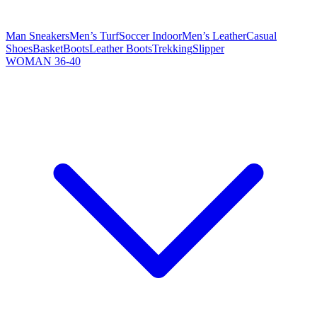
Man Sneakers
Men’s Turf
Soccer Indoor
Men’s Leather
Casual
Shoes
Basket
Boots
Leather Boots
Trekking
Slipper
WOMAN 36-40