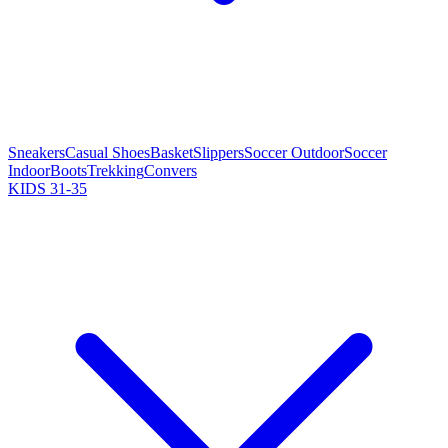
Sneakers
Casual Shoes
Basket
Slippers
Soccer Outdoor
Soccer
Indoor
Boots
Trekking
Convers
KIDS 31-35