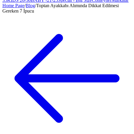
35
KIDS 26-30
BABY -21-25
Special - Big Size
Conteyner
Markalar
Home Page
/
Blog
/
Toptan Ayakkabı Alımında Dikkat Edilmesi
Gereken 7 İpucu