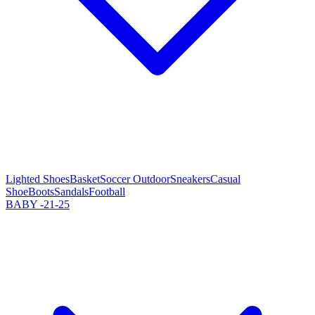
Lighted Shoes
Basket
Soccer Outdoor
Sneakers
Casual
Shoe
Boots
Sandals
Football
BABY -21-25