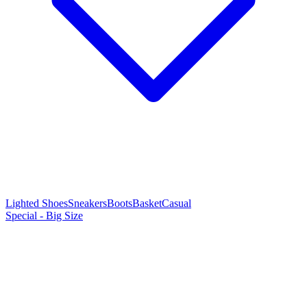
Lighted Shoes
Sneakers
Boots
Basket
Casual
Special - Big Size