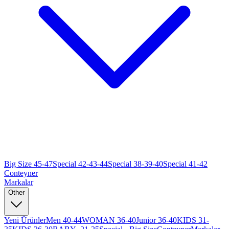
Big Size 45-47
Special 42-43-44
Special 38-39-40
Special 41-42
Conteyner
Markalar
Other
Yeni Ürünler
Men 40-44
WOMAN 36-40
Junior 36-40
KIDS 31-