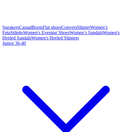
Sneakers
Casual
Boots
Flat shoes
Convers
Slipper
Women’s
Feta
Stiletto
Women's Evening Shoes
Women’s Sandals
Women's
Heeled Sandals
Women's Heeled Slippers
Junior 36-40