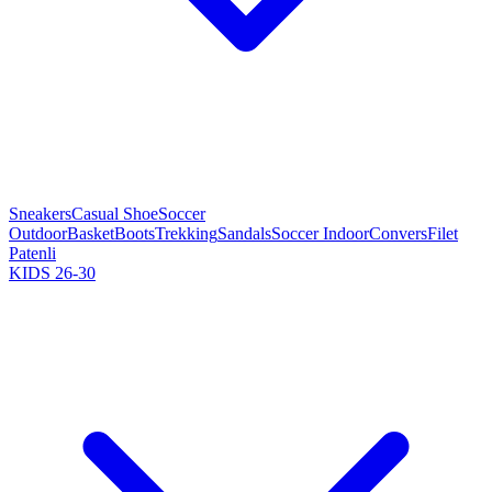
Sneakers
Casual Shoe
Soccer
Outdoor
Basket
Boots
Trekking
Sandals
Soccer Indoor
Convers
Filet
Patenli
KIDS 26-30