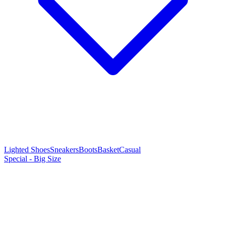
Lighted Shoes
Sneakers
Boots
Basket
Casual
Special - Big Size