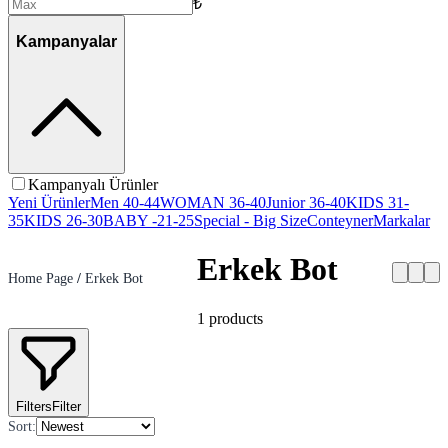
₺
Kampanyalar
Kampanyalı Ürünler
Yeni Ürünler
Men 40-44
WOMAN 36-40
Junior 36-40
KIDS 31-
35
KIDS 26-30
BABY -21-25
Special - Big Size
Conteyner
Markalar
Erkek Bot
Home Page
/
Erkek Bot
1
products
Filters
Filter
Sort
: