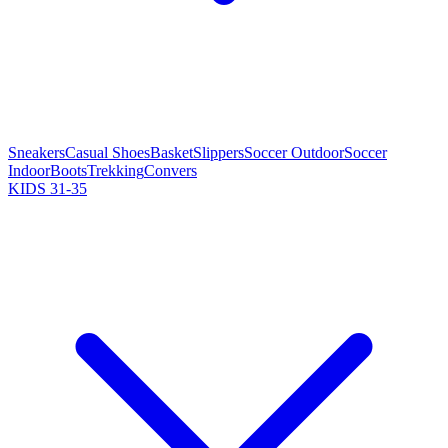
Sneakers
Casual Shoes
Basket
Slippers
Soccer Outdoor
Soccer
Indoor
Boots
Trekking
Convers
KIDS 31-35