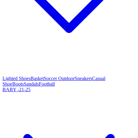
Lighted Shoes
Basket
Soccer Outdoor
Sneakers
Casual
Shoe
Boots
Sandals
Football
BABY -21-25