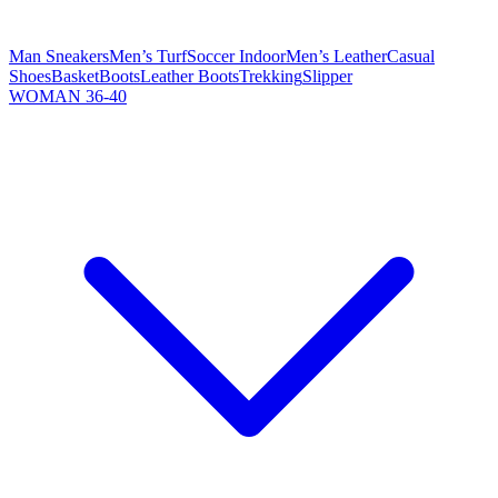
Man Sneakers
Men’s Turf
Soccer Indoor
Men’s Leather
Casual
Shoes
Basket
Boots
Leather Boots
Trekking
Slipper
WOMAN 36-40