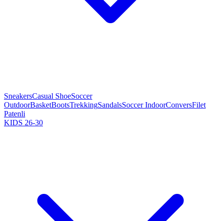
Sneakers
Casual Shoe
Soccer
Outdoor
Basket
Boots
Trekking
Sandals
Soccer Indoor
Convers
Filet
Patenli
KIDS 26-30