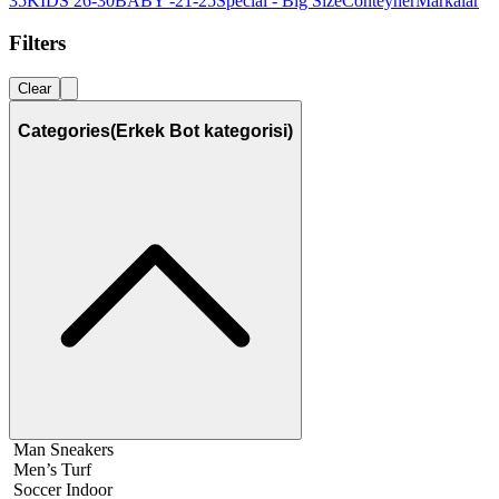
35
KIDS 26-30
BABY -21-25
Special - Big Size
Conteyner
Markalar
Filters
Clear
Categories
(Erkek Bot kategorisi)
Man Sneakers
Men’s Turf
Soccer Indoor