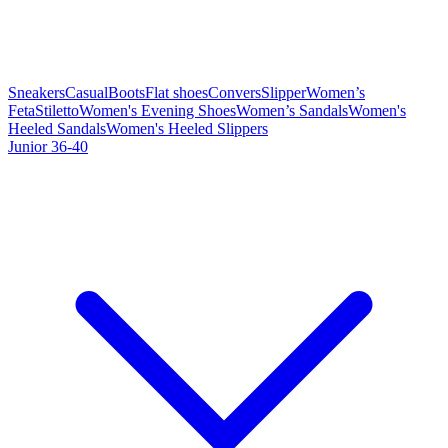
Sneakers
Casual
Boots
Flat shoes
Convers
Slipper
Women’s
Feta
Stiletto
Women's Evening Shoes
Women’s Sandals
Women's
Heeled Sandals
Women's Heeled Slippers
Junior 36-40