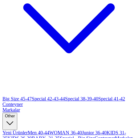
Big Size 45-47
Special 42-43-44
Special 38-39-40
Special 41-42
Conteyner
Markalar
Other
Yeni Ürünler
Men 40-44
WOMAN 36-40
Junior 36-40
KIDS 31-