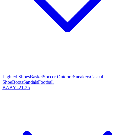
Lighted Shoes
Basket
Soccer Outdoor
Sneakers
Casual
Shoe
Boots
Sandals
Football
BABY -21-25