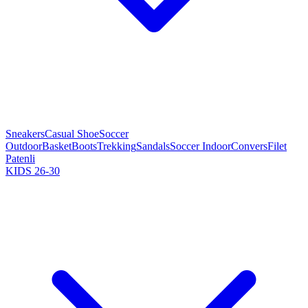
Sneakers
Casual Shoe
Soccer
Outdoor
Basket
Boots
Trekking
Sandals
Soccer Indoor
Convers
Filet
Patenli
KIDS 26-30