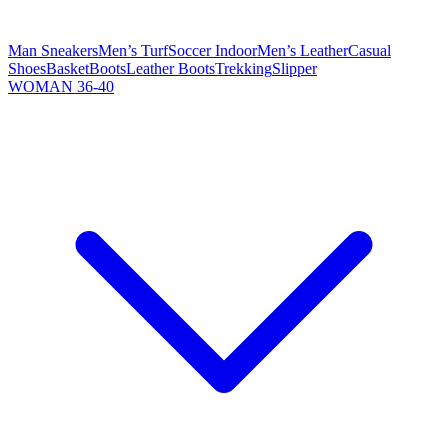
Man Sneakers
Men’s Turf
Soccer Indoor
Men’s Leather
Casual
Shoes
Basket
Boots
Leather Boots
Trekking
Slipper
WOMAN 36-40