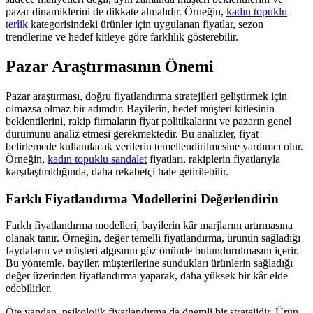
pazar dinamiklerini de dikkate almalıdır. Örneğin,
kadın topuklu
terlik
kategorisindeki ürünler için uygulanan fiyatlar, sezon
trendlerine ve hedef kitleye göre farklılık gösterebilir.
Pazar Araştırmasının Önemi
Pazar araştırması, doğru fiyatlandırma stratejileri geliştirmek için
olmazsa olmaz bir adımdır. Bayilerin, hedef müşteri kitlesinin
beklentilerini, rakip firmaların fiyat politikalarını ve pazarın genel
durumunu analiz etmesi gerekmektedir. Bu analizler, fiyat
belirlemede kullanılacak verilerin temellendirilmesine yardımcı olur.
Örneğin,
kadın topuklu sandalet
fiyatları, rakiplerin fiyatlarıyla
karşılaştırıldığında, daha rekabetçi hale getirilebilir.
Farklı Fiyatlandırma Modellerini Değerlendirin
Farklı fiyatlandırma modelleri, bayilerin kâr marjlarını artırmasına
olanak tanır. Örneğin, değer temelli fiyatlandırma, ürünün sağladığı
faydaların ve müşteri algısının göz önünde bulundurulmasını içerir.
Bu yöntemle, bayiler, müşterilerine sundukları ürünlerin sağladığı
değer üzerinden fiyatlandırma yaparak, daha yüksek bir kâr elde
edebilirler.
Öte yandan, psikolojik fiyatlandırma da önemli bir stratejidir. Ürün