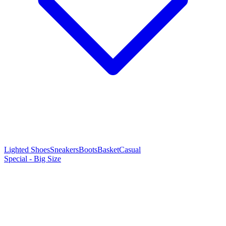
Lighted Shoes
Sneakers
Boots
Basket
Casual
Special - Big Size