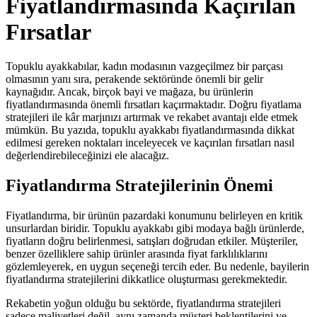
Fiyatlandırmasında Kaçırılan
Fırsatlar
Topuklu ayakkabılar, kadın modasının vazgeçilmez bir parçası
olmasının yanı sıra, perakende sektöründe önemli bir gelir
kaynağıdır. Ancak, birçok bayi ve mağaza, bu ürünlerin
fiyatlandırmasında önemli fırsatları kaçırmaktadır. Doğru fiyatlama
stratejileri ile kâr marjınızı artırmak ve rekabet avantajı elde etmek
mümkün. Bu yazıda, topuklu ayakkabı fiyatlandırmasında dikkat
edilmesi gereken noktaları inceleyecek ve kaçırılan fırsatları nasıl
değerlendirebileceğinizi ele alacağız.
Fiyatlandırma Stratejilerinin Önemi
Fiyatlandırma, bir ürünün pazardaki konumunu belirleyen en kritik
unsurlardan biridir. Topuklu ayakkabı gibi modaya bağlı ürünlerde,
fiyatların doğru belirlenmesi, satışları doğrudan etkiler. Müşteriler,
benzer özelliklere sahip ürünler arasında fiyat farklılıklarını
gözlemleyerek, en uygun seçeneği tercih eder. Bu nedenle, bayilerin
fiyatlandırma stratejilerini dikkatlice oluşturması gerekmektedir.
Rekabetin yoğun olduğu bu sektörde, fiyatlandırma stratejileri
sadece maliyetleri değil, aynı zamanda müşteri beklentilerini ve