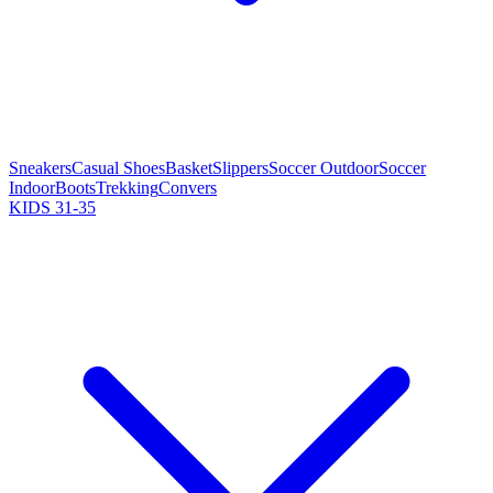
Sneakers
Casual Shoes
Basket
Slippers
Soccer Outdoor
Soccer
Indoor
Boots
Trekking
Convers
KIDS 31-35