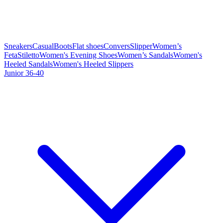
Sneakers
Casual
Boots
Flat shoes
Convers
Slipper
Women’s
Feta
Stiletto
Women's Evening Shoes
Women’s Sandals
Women's
Heeled Sandals
Women's Heeled Slippers
Junior 36-40