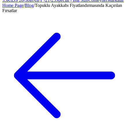
35
KIDS 26-30
BABY -21-25
Special - Big Size
Conteyner
Markalar
Home Page
/
Blog
/
Topuklu Ayakkabı Fiyatlandırmasında Kaçırılan
Fırsatlar