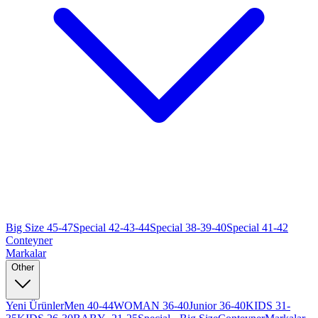
Big Size 45-47
Special 42-43-44
Special 38-39-40
Special 41-42
Conteyner
Markalar
Other
Yeni Ürünler
Men 40-44
WOMAN 36-40
Junior 36-40
KIDS 31-