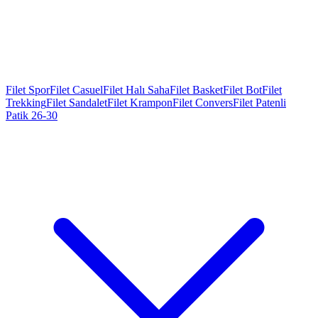
Filet Spor
Filet Casuel
Filet Halı Saha
Filet Basket
Filet Bot
Filet
Trekking
Filet Sandalet
Filet Krampon
Filet Convers
Filet Patenli
Patik 26-30