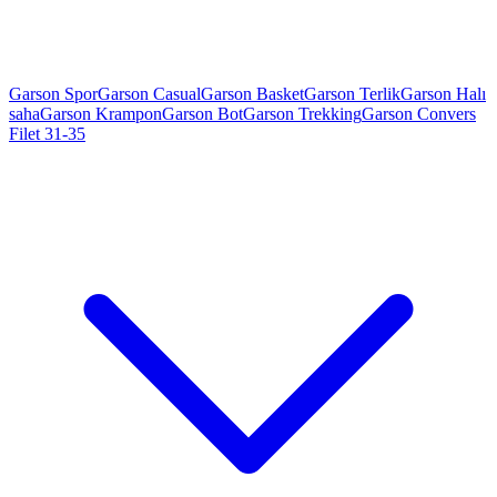
Garson Spor
Garson Casual
Garson Basket
Garson Terlik
Garson Halı
saha
Garson Krampon
Garson Bot
Garson Trekking
Garson Convers
Filet 31-35