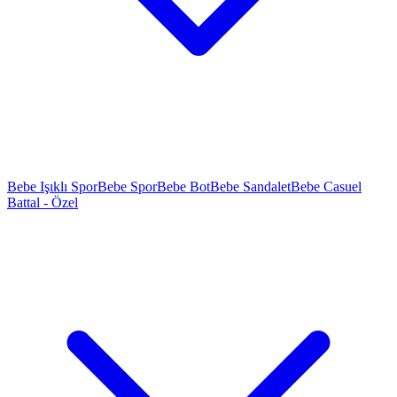
Bebe Işıklı Spor
Bebe Spor
Bebe Bot
Bebe Sandalet
Bebe Casuel
Battal - Özel