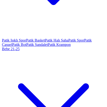
Patik Işıklı Spor
Patik Basket
Patik Halı Saha
Patik Spor
Patik
Casuel
Patik Bot
Patik Sandalet
Patik Krampon
Bebe 21-25