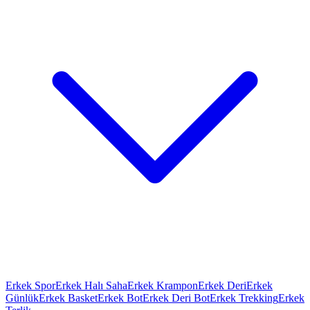
Erkek Spor
Erkek Halı Saha
Erkek Krampon
Erkek Deri
Erkek
Günlük
Erkek Basket
Erkek Bot
Erkek Deri Bot
Erkek Trekking
Erkek