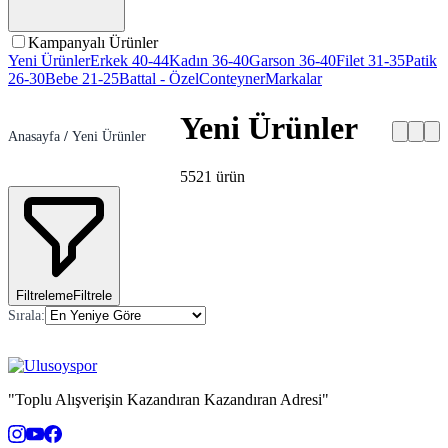
Kampanyalı Ürünler
Yeni Ürünler
Erkek 40-44
Kadın 36-40
Garson 36-40
Filet 31-35
Patik
26-30
Bebe 21-25
Battal - Özel
Conteyner
Markalar
Yeni Ürünler
Anasayfa
/
Yeni Ürünler
5521
ürün
Filtreleme
Filtrele
Sırala
:
"Toplu Alışverişin Kazandıran Kazandıran Adresi"