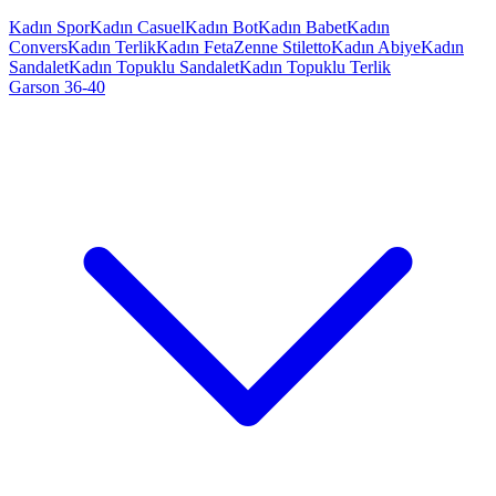
Kadın Spor
Kadın Casuel
Kadın Bot
Kadın Babet
Kadın
Convers
Kadın Terlik
Kadın Feta
Zenne Stiletto
Kadın Abiye
Kadın
Sandalet
Kadın Topuklu Sandalet
Kadın Topuklu Terlik
Garson 36-40