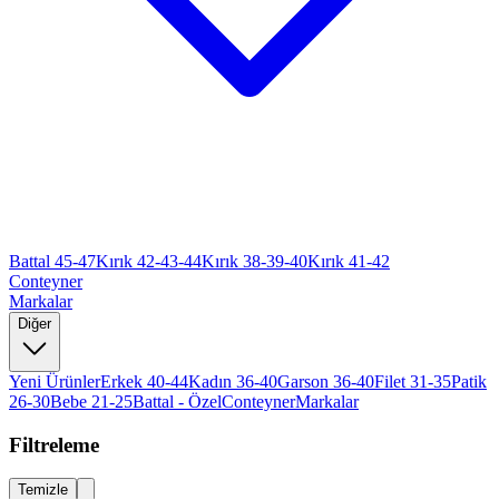
Battal 45-47
Kırık 42-43-44
Kırık 38-39-40
Kırık 41-42
Conteyner
Markalar
Diğer
Yeni Ürünler
Erkek 40-44
Kadın 36-40
Garson 36-40
Filet 31-35
Patik
26-30
Bebe 21-25
Battal - Özel
Conteyner
Markalar
Filtreleme
Temizle