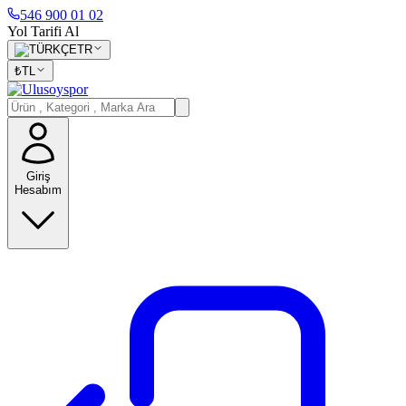
546 900 01 02
Yol Tarifi Al
TR
₺
TL
Giriş
Hesabım