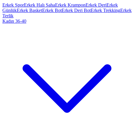
Erkek Spor
Erkek Halı Saha
Erkek Krampon
Erkek Deri
Erkek
Günlük
Erkek Basket
Erkek Bot
Erkek Deri Bot
Erkek Trekking
Erkek
Terlik
Kadın 36-40