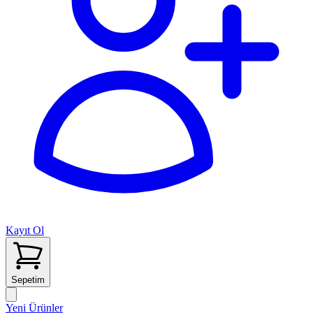
Kayıt Ol
Sepetim
Yeni Ürünler