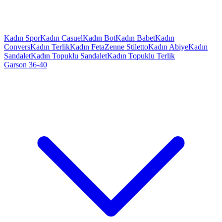
Kadın Spor
Kadın Casuel
Kadın Bot
Kadın Babet
Kadın
Convers
Kadın Terlik
Kadın Feta
Zenne Stiletto
Kadın Abiye
Kadın
Sandalet
Kadın Topuklu Sandalet
Kadın Topuklu Terlik
Garson 36-40