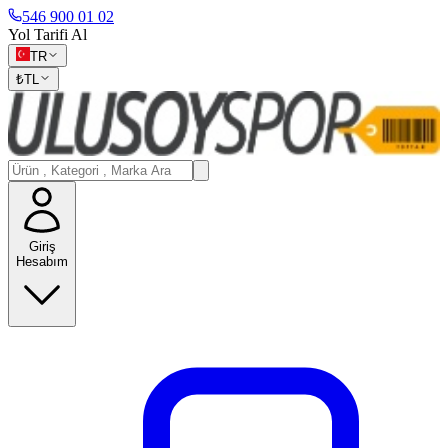
546 900 01 02
Yol Tarifi Al
TR
₺
TL
Giriş
Hesabım