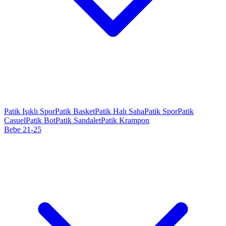
Patik Işıklı Spor
Patik Basket
Patik Halı Saha
Patik Spor
Patik
Casuel
Patik Bot
Patik Sandalet
Patik Krampon
Bebe 21-25