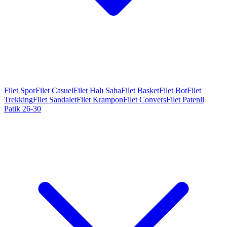
Filet Spor
Filet Casuel
Filet Halı Saha
Filet Basket
Filet Bot
Filet
Trekking
Filet Sandalet
Filet Krampon
Filet Convers
Filet Patenli
Patik 26-30