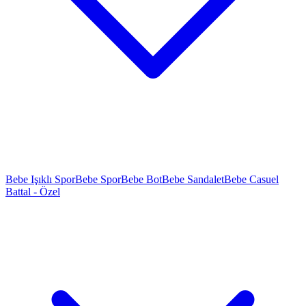
Bebe Işıklı Spor
Bebe Spor
Bebe Bot
Bebe Sandalet
Bebe Casuel
Battal - Özel