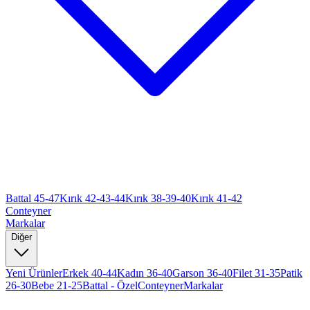
Battal 45-47
Kırık 42-43-44
Kırık 38-39-40
Kırık 41-42
Conteyner
Markalar
Diğer
Yeni Ürünler
Erkek 40-44
Kadın 36-40
Garson 36-40
Filet 31-35
Patik
26-30
Bebe 21-25
Battal - Özel
Conteyner
Markalar