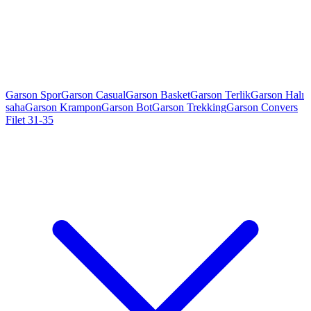
Garson Spor
Garson Casual
Garson Basket
Garson Terlik
Garson Halı
saha
Garson Krampon
Garson Bot
Garson Trekking
Garson Convers
Filet 31-35