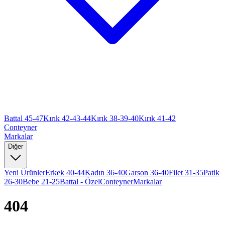
Battal 45-47
Kırık 42-43-44
Kırık 38-39-40
Kırık 41-42
Conteyner
Markalar
Diğer
Yeni Ürünler
Erkek 40-44
Kadın 36-40
Garson 36-40
Filet 31-35
Patik
26-30
Bebe 21-25
Battal - Özel
Conteyner
Markalar
404