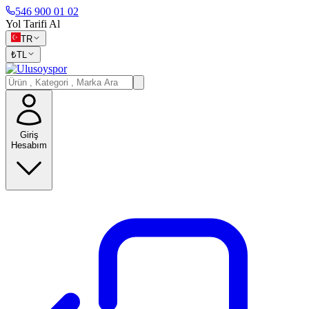
546 900 01 02
Yol Tarifi Al
TR
₺
TL
Giriş
Hesabım