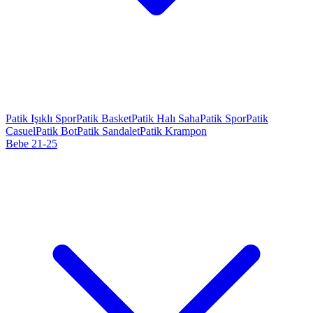
Patik Işıklı Spor
Patik Basket
Patik Halı Saha
Patik Spor
Patik
Casuel
Patik Bot
Patik Sandalet
Patik Krampon
Bebe 21-25