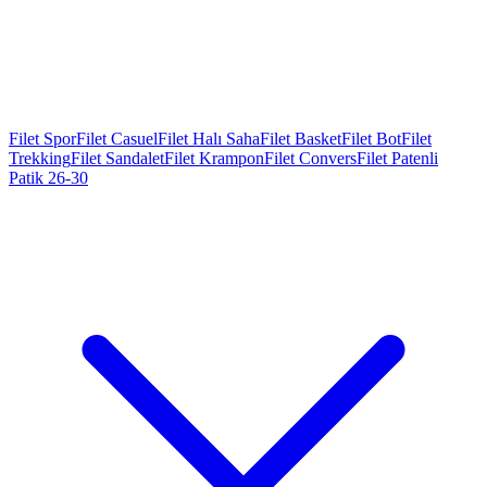
Filet Spor
Filet Casuel
Filet Halı Saha
Filet Basket
Filet Bot
Filet
Trekking
Filet Sandalet
Filet Krampon
Filet Convers
Filet Patenli
Patik 26-30