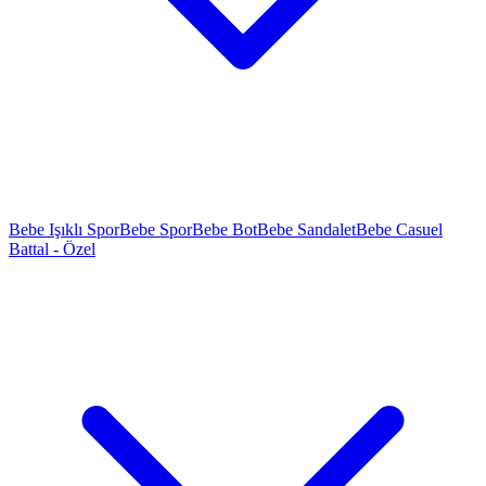
Bebe Işıklı Spor
Bebe Spor
Bebe Bot
Bebe Sandalet
Bebe Casuel
Battal - Özel