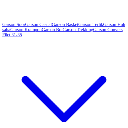
Garson Spor
Garson Casual
Garson Basket
Garson Terlik
Garson Halı
saha
Garson Krampon
Garson Bot
Garson Trekking
Garson Convers
Filet 31-35