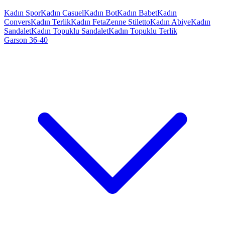
Kadın Spor
Kadın Casuel
Kadın Bot
Kadın Babet
Kadın
Convers
Kadın Terlik
Kadın Feta
Zenne Stiletto
Kadın Abiye
Kadın
Sandalet
Kadın Topuklu Sandalet
Kadın Topuklu Terlik
Garson 36-40