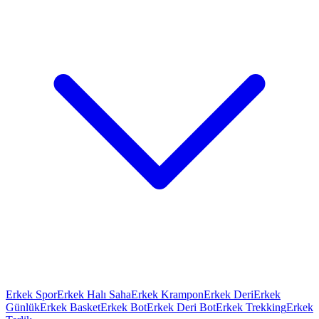
Erkek Spor
Erkek Halı Saha
Erkek Krampon
Erkek Deri
Erkek
Günlük
Erkek Basket
Erkek Bot
Erkek Deri Bot
Erkek Trekking
Erkek