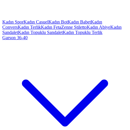
Kadın Spor
Kadın Casuel
Kadın Bot
Kadın Babet
Kadın
Convers
Kadın Terlik
Kadın Feta
Zenne Stiletto
Kadın Abiye
Kadın
Sandalet
Kadın Topuklu Sandalet
Kadın Topuklu Terlik
Garson 36-40