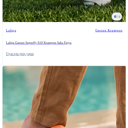
9
Laliga
Garson Krampon
Laliga Garson Superfly 610 Krampon Saks Fujya
Fiyat için giriş yapın