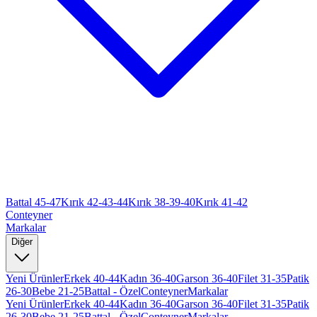
Battal 45-47
Kırık 42-43-44
Kırık 38-39-40
Kırık 41-42
Conteyner
Markalar
Diğer
Yeni Ürünler
Erkek 40-44
Kadın 36-40
Garson 36-40
Filet 31-35
Patik
26-30
Bebe 21-25
Battal - Özel
Conteyner
Markalar
Yeni Ürünler
Erkek 40-44
Kadın 36-40
Garson 36-40
Filet 31-35
Patik
26-30
Bebe 21-25
Battal - Özel
Conteyner
Markalar