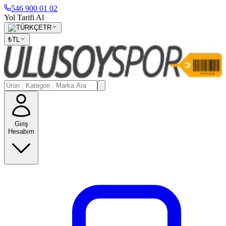
546 900 01 02
Yol Tarifi Al
TR
₺
TL
Giriş
Hesabım