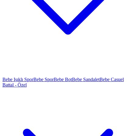
Bebe Işıklı Spor
Bebe Spor
Bebe Bot
Bebe Sandalet
Bebe Casuel
Battal - Özel