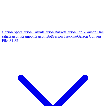
Garson Spor
Garson Casual
Garson Basket
Garson Terlik
Garson Halı
saha
Garson Krampon
Garson Bot
Garson Trekking
Garson Convers
Filet 31-35