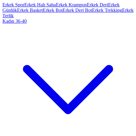
Erkek Spor
Erkek Halı Saha
Erkek Krampon
Erkek Deri
Erkek
Günlük
Erkek Basket
Erkek Bot
Erkek Deri Bot
Erkek Trekking
Erkek
Terlik
Kadın 36-40