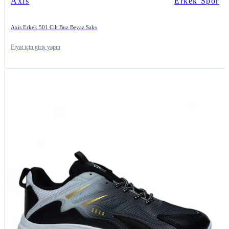
Axıs
Erkek Spor
Axis Erkek 501 Cilt Buz Beyaz Saks
Fiyat için giriş yapın