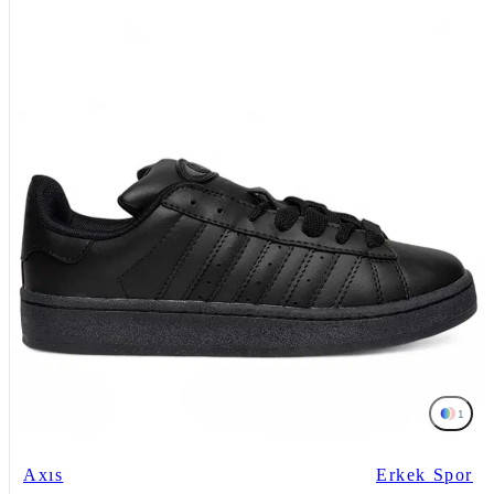
1
Axıs
Erkek Spor