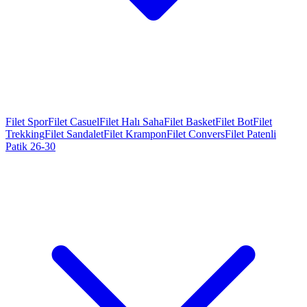
Filet Spor
Filet Casuel
Filet Halı Saha
Filet Basket
Filet Bot
Filet
Trekking
Filet Sandalet
Filet Krampon
Filet Convers
Filet Patenli
Patik 26-30