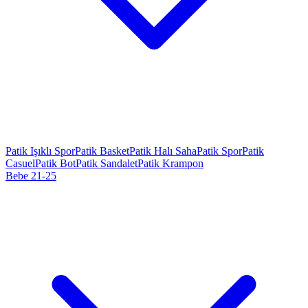
Patik Işıklı Spor
Patik Basket
Patik Halı Saha
Patik Spor
Patik
Casuel
Patik Bot
Patik Sandalet
Patik Krampon
Bebe 21-25