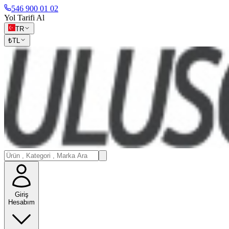
546 900 01 02
Yol Tarifi Al
TR
₺
TL
Giriş
Hesabım