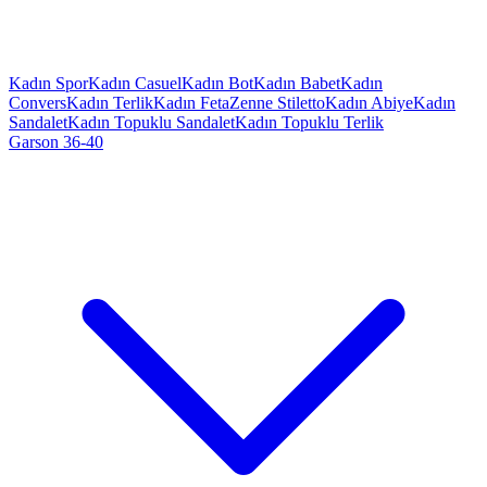
Kadın Spor
Kadın Casuel
Kadın Bot
Kadın Babet
Kadın
Convers
Kadın Terlik
Kadın Feta
Zenne Stiletto
Kadın Abiye
Kadın
Sandalet
Kadın Topuklu Sandalet
Kadın Topuklu Terlik
Garson 36-40