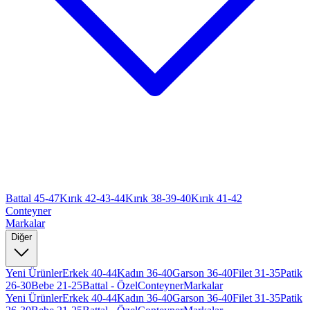
Battal 45-47
Kırık 42-43-44
Kırık 38-39-40
Kırık 41-42
Conteyner
Markalar
Diğer
Yeni Ürünler
Erkek 40-44
Kadın 36-40
Garson 36-40
Filet 31-35
Patik
26-30
Bebe 21-25
Battal - Özel
Conteyner
Markalar
Yeni Ürünler
Erkek 40-44
Kadın 36-40
Garson 36-40
Filet 31-35
Patik