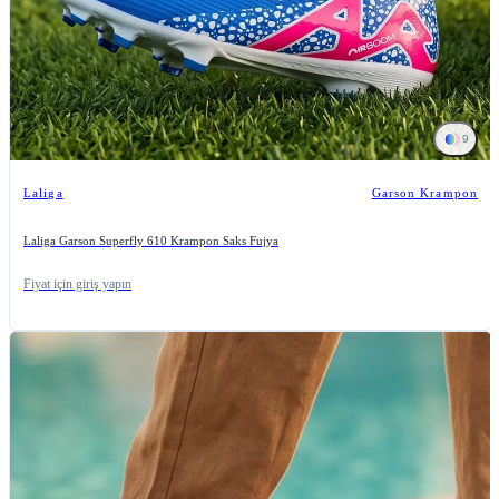
9
Laliga
Garson Krampon
Laliga Garson Superfly 610 Krampon Saks Fujya
Fiyat için giriş yapın