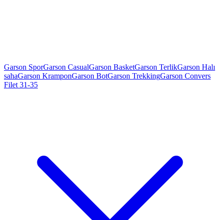
Garson Spor
Garson Casual
Garson Basket
Garson Terlik
Garson Halı
saha
Garson Krampon
Garson Bot
Garson Trekking
Garson Convers
Filet 31-35