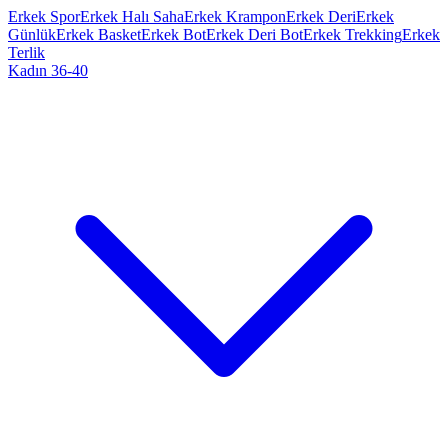
Erkek Spor
Erkek Halı Saha
Erkek Krampon
Erkek Deri
Erkek
Günlük
Erkek Basket
Erkek Bot
Erkek Deri Bot
Erkek Trekking
Erkek
Terlik
Kadın 36-40