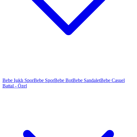
Bebe Işıklı Spor
Bebe Spor
Bebe Bot
Bebe Sandalet
Bebe Casuel
Battal - Özel