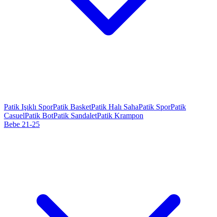
Patik Işıklı Spor
Patik Basket
Patik Halı Saha
Patik Spor
Patik
Casuel
Patik Bot
Patik Sandalet
Patik Krampon
Bebe 21-25