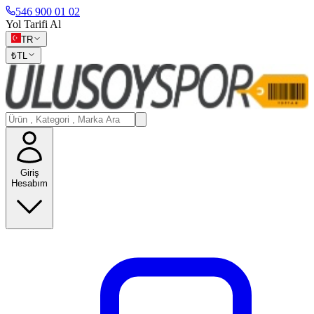
546 900 01 02
Yol Tarifi Al
TR
₺
TL
Giriş
Hesabım