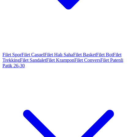
Filet Spor
Filet Casuel
Filet Halı Saha
Filet Basket
Filet Bot
Filet
Trekking
Filet Sandalet
Filet Krampon
Filet Convers
Filet Patenli
Patik 26-30