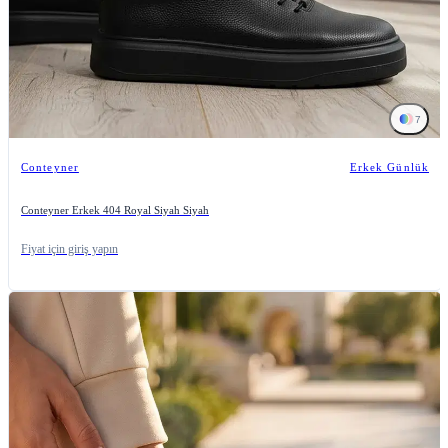
7
Conteyner
Erkek Günlük
Conteyner Erkek 404 Royal Siyah Siyah
Fiyat için giriş yapın