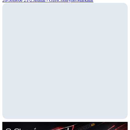
26-30
Bebe 21-25
Battal - Özel
Conteyner
Markalar