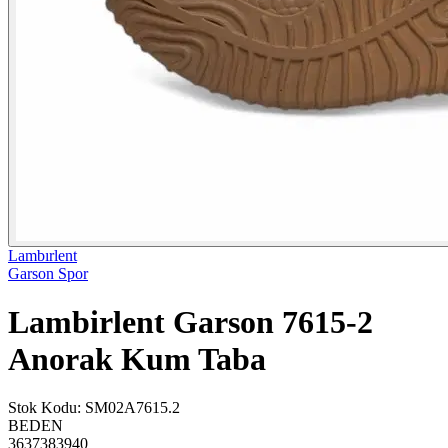
Lambırlent
Garson Spor
Lambirlent Garson 7615-2
Anorak Kum Taba
Stok Kodu
:
SM02A7615.2
BEDEN
36
37
38
39
40