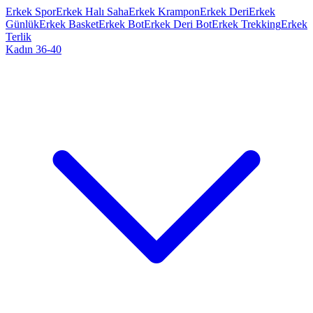
Erkek Spor
Erkek Halı Saha
Erkek Krampon
Erkek Deri
Erkek
Günlük
Erkek Basket
Erkek Bot
Erkek Deri Bot
Erkek Trekking
Erkek
Terlik
Kadın 36-40