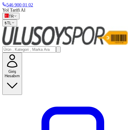
546 900 01 02
Yol Tarifi Al
TR
₺
TL
Giriş
Hesabım