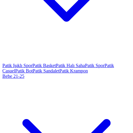
Patik Işıklı Spor
Patik Basket
Patik Halı Saha
Patik Spor
Patik
Casuel
Patik Bot
Patik Sandalet
Patik Krampon
Bebe 21-25