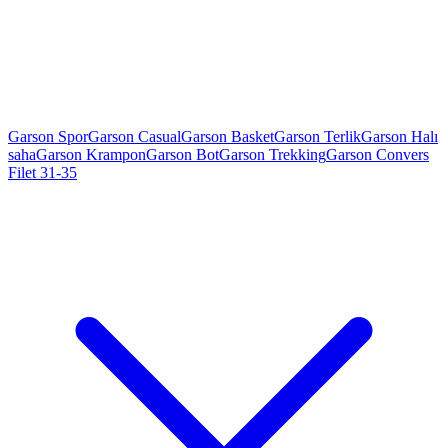
Garson Spor
Garson Casual
Garson Basket
Garson Terlik
Garson Halı
saha
Garson Krampon
Garson Bot
Garson Trekking
Garson Convers
Filet 31-35