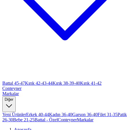
Battal 45-47
Kırık 42-43-44
Kırık 38-39-40
Kırık 41-42
Conteyner
Markalar
Diğer
Yeni Ürünler
Erkek 40-44
Kadın 36-40
Garson 36-40
Filet 31-35
Patik
26-30
Bebe 21-25
Battal - Özel
Conteyner
Markalar
Anasayfa