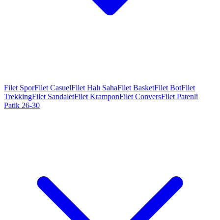
Filet Spor
Filet Casuel
Filet Halı Saha
Filet Basket
Filet Bot
Filet
Trekking
Filet Sandalet
Filet Krampon
Filet Convers
Filet Patenli
Patik 26-30