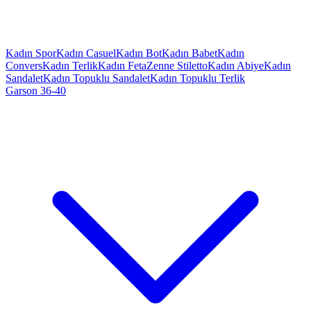
Kadın Spor
Kadın Casuel
Kadın Bot
Kadın Babet
Kadın
Convers
Kadın Terlik
Kadın Feta
Zenne Stiletto
Kadın Abiye
Kadın
Sandalet
Kadın Topuklu Sandalet
Kadın Topuklu Terlik
Garson 36-40