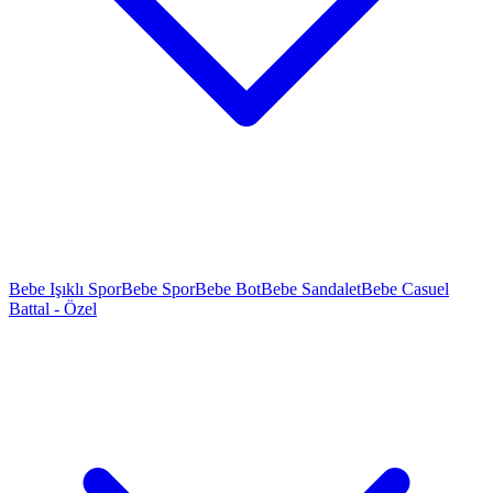
Bebe Işıklı Spor
Bebe Spor
Bebe Bot
Bebe Sandalet
Bebe Casuel
Battal - Özel