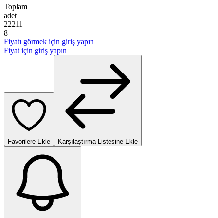
Toplam
adet
2
2
2
1
1
8
Fiyatı görmek için giriş yapın
Fiyat için giriş yapın
Favorilere Ekle
Karşılaştırma Listesine Ekle