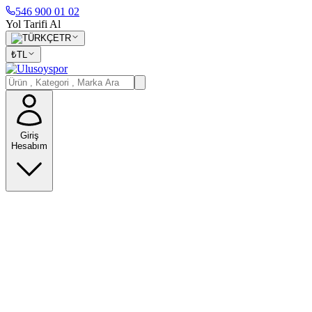
546 900 01 02
Yol Tarifi Al
TR
₺
TL
Giriş
Hesabım