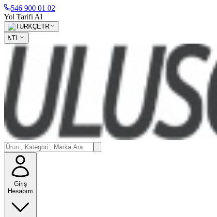
546 900 01 02
Yol Tarifi Al
TR
₺
TL
Giriş
Hesabım